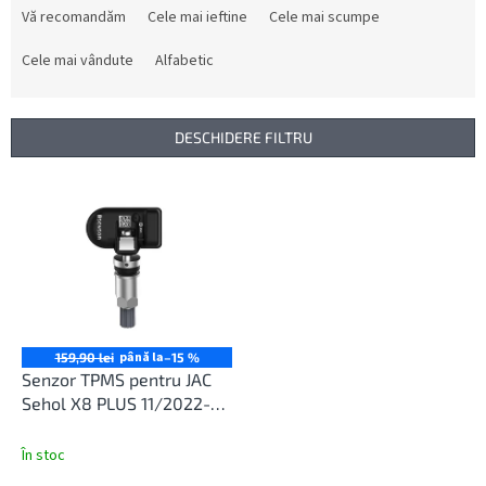
e
Vă recomandăm
Cele mai ieftine
Cele mai scumpe
l
e
Cele mai vândute
Alfabetic
c
t
a
DESCHIDERE FILTRU
r
e
L
a
i
p
s
r
t
o
ă
d
p
u
r
s
o
până la
159,90 lei
–15 %
u
d
Senzor TPMS pentru JAC
l
u
Sehol X8 PLUS 11/2022-
u
s
12/2025
i
e
În stoc