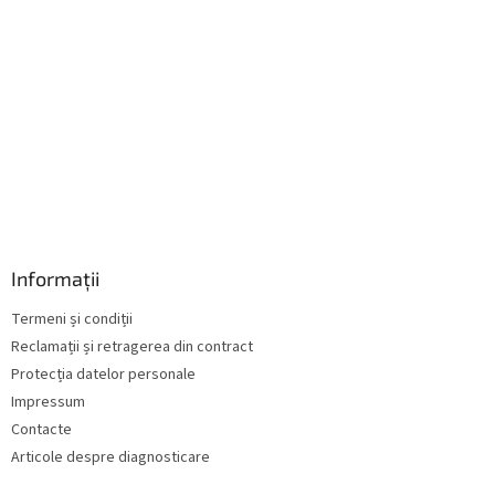
ă
r
i
l
o
r
Informații
Termeni și condiții
Reclamații și retragerea din contract
Protecția datelor personale
Impressum
Contacte
Articole despre diagnosticare