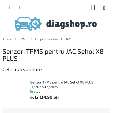
Treci
COŞ
la
conținut
DE
CUMPĂ
Acasă
TPMS
Alți producători
JAC
Senzori TPMS pentru JAC Sehol X8
PLUS
Cele mai vândute
Senzor TPMS pentru JAC Sehol X8 PLUS
11/2022-12/2025
În stoc
134,90 lei
de la
S