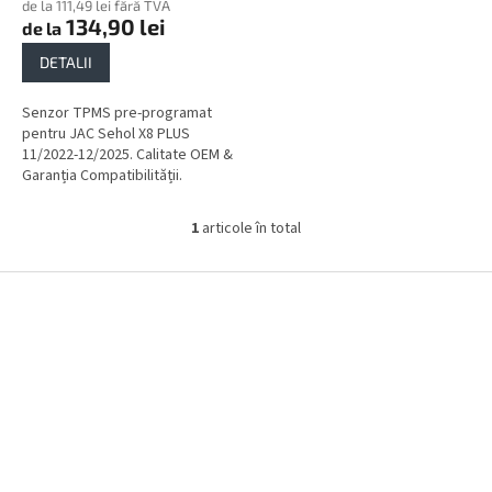
de la 111,49 lei fără TVA
134,90 lei
de la
DETALII
Senzor TPMS pre-programat
pentru JAC Sehol X8 PLUS
11/2022-12/2025. Calitate OEM &
Garanția Compatibilității.
1
articole în total
C
o
n
S
t
u
r
b
o
s
l
o
u
l
l
l
i
s
t