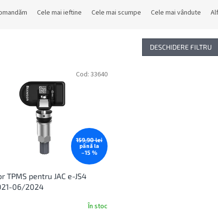
comandăm
Cele mai ieftine
Cele mai scumpe
Cele mai vândute
Al
DESCHIDERE FILTRU
Cod:
33640
159,90 lei
până la
–15 %
r TPMS pentru JAC e-JS4
021-06/2024
În stoc