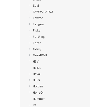
Epai
FAWDAIHATSU
Fawmc
Fengon
Fisker
Forthing
Foton
Geely
GreatWall
HSV
HaiMa
Haval
HiPhi
Holden
HongQi
Hummer
IM