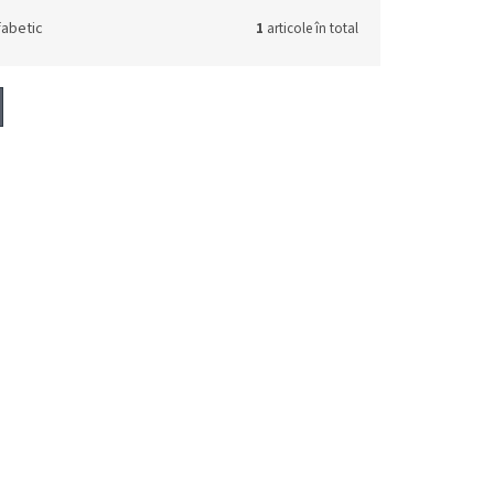
fabetic
1
articole în total