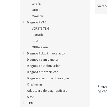
S
ă
Otofix
e
Vă re
OBD-II
l
e
MaxiEcu
c
Diagnoză VAG
t
VCPSYSTEM
a
L
iCarsoft
r
i
SPVG
e
s
OBDeleven
a
t
p
Diagnoză după marca auto
ă
r
Diagnoza camioanelor
p
o
r
Diagnoza autobuzurilor
d
o
Diagnoza motociclete
u
d
Diagnoză pentru ambarcațiuni
s
u
u
Chiptuning
Senzo
s
l
Adaptoare de diagnosticare
01/2
e
u
ADAS
i
TPMS