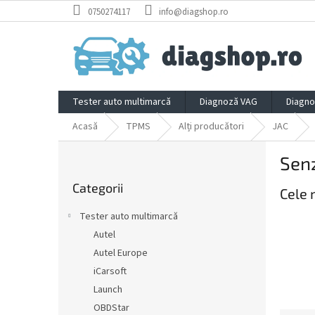
Treci
0750274117
info@diagshop.ro
la
conținut
Tester auto multimarcă
Diagnoză VAG
Diagno
Acasă
TPMS
Alți producători
JAC
B
Senz
a
Sari
r
Categorii
peste
Cele 
ă
categorii
l
Tester auto multimarcă
a
Autel
t
Autel Europe
e
r
iCarsoft
a
Launch
l
OBDStar