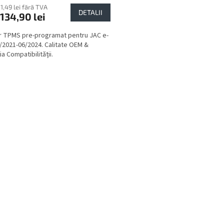
11,49 lei fără TVA
DETALII
134,90 lei
 TPMS pre-programat pentru JAC e-
/2021-06/2024. Calitate OEM &
a Compatibilității.
C
o
n
t
r
o
l
u
l
l
i
s
t
ă
r
i