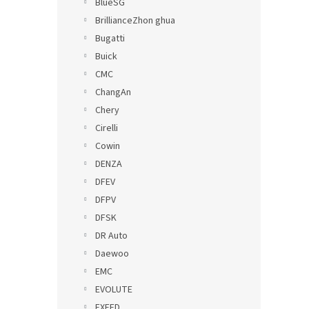
BlueSG
BrillianceZhon ghua
Bugatti
Buick
CMC
ChangAn
Chery
Cirelli
Cowin
DENZA
DFEV
DFPV
DFSK
DR Auto
Daewoo
EMC
EVOLUTE
EXEED