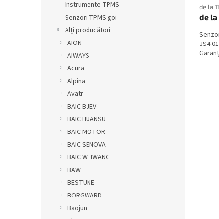
Instrumente TPMS
de la 1
de la
Senzori TPMS goi
Alți producători
Senzor
AION
JS4 01
Garanți
AIWAYS
Acura
Alpina
Avatr
BAIC BJEV
BAIC HUANSU
BAIC MOTOR
BAIC SENOVA
BAIC WEIWANG
BAW
BESTUNE
BORGWARD
Baojun