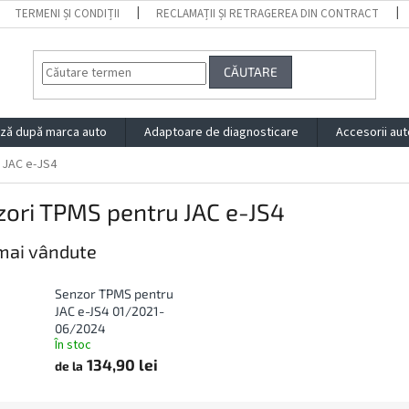
TERMENI ȘI CONDIȚII
RECLAMAȚII ȘI RETRAGEREA DIN CONTRACT
CĂUTARE
ză după marca auto
Adaptoare de diagnosticare
Accesorii aut
JAC e-JS4
ori TPMS pentru JAC e-JS4
mai vândute
Senzor TPMS pentru
JAC e-JS4 01/2021-
06/2024
În stoc
134,90 lei
de la