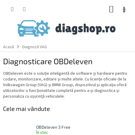
Treci
COŞ
la
conținut
DE
CUMPĂ
Acasă
Diagnoză VAG
Diagnosticare OBDeleven
OBDeleven este o soluție inteligentă de software și hardware pentru
codare, monitorizare, editare și multe altele. Cu licențe oficiale de la
Volkswagen Group (VAG) și BMW Group, dispozitivul și aplicația oferă
utilizatorilor o funcționalitate completă pentru a-și diagnostica și
personaliza cu ușurință vehiculele.
Cele mai vândute
OBDeleven 3 Free
În stoc