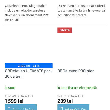
OBDeleven PRO Diagnostics
OBDeleven ULTIMATE Pack oferă
include un adaptor wireless
toate funcțiile fără a fi nevoie să
NextGen și un abonament PRO
achiziționați credite.
pe 12 luni.
Ofertă
2 100 lei
–23 %
OBDeleven ULTIMATE pack
OBDeleven PRO plan
36 de luni
În stoc
În stoc (livrare electronică)
1 321,49 lei fără TVA
197,52 lei fără TVA
1 599 lei
239 lei
Adaugă în Coş
Adaugă în Coş