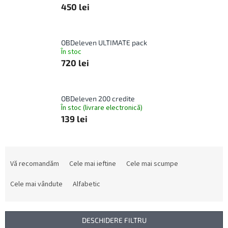
450 lei
OBDeleven ULTIMATE pack
În stoc
720 lei
OBDeleven 200 credite
În stoc (livrare electronică)
139 lei
S
e
Vă recomandăm
Cele mai ieftine
Cele mai scumpe
l
e
Cele mai vândute
Alfabetic
c
t
a
DESCHIDERE FILTRU