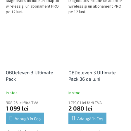
Diagnostics include un adaptor
Diagnostics include un adaptor
wireless și un abonament PRO
wireless și un abonament PRO
pe 12 luni.
pe 12 luni.
OBDeleven 3 Ultimate
OBDeleven 3 Ultimate
Pack
Pack 36 de luni
În stoc
În stoc
908,26 lei fără TVA
1 719,01 lei fără TVA
1 099 lei
2 080 lei
Adaugă în Coş
Adaugă în Coş