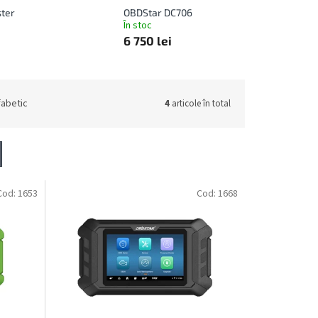
ter
OBDStar DC706
În stoc
6 750 lei
fabetic
4
articole în total
Cod:
1653
Cod:
1668