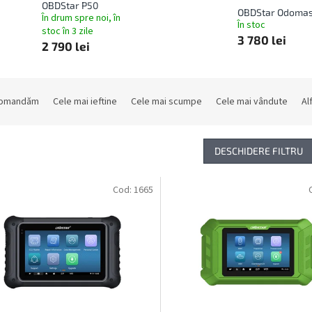
OBDStar P50
OBDStar Odomas
În drum spre noi, în
În stoc
stoc în 3 zile
3 780 lei
2 790 lei
comandăm
Cele mai ieftine
Cele mai scumpe
Cele mai vândute
Al
DESCHIDERE FILTRU
Cod:
1665