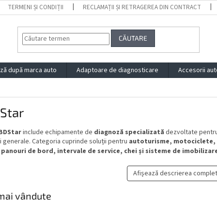
TERMENI ȘI CONDIȚII
RECLAMAȚII ȘI RETRAGEREA DIN CONTRACT
CĂUTARE
ză după marca auto
Adaptoare de diagnosticare
Accesorii aut
Star
BDStar
include echipamente de
diagnoză specializată
dezvoltate pentru 
ri generale. Categoria cuprinde soluții pentru
autoturisme, motociclete, A
u
panouri de bord, intervale de service, chei și sisteme de imobilizar
Afișează descrierea comple
mai vândute