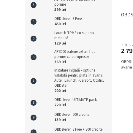
pornire
399 lei
OBDS
OBDeleven 3 Free
450 lei
Launch TPMS cu supapa
metalică
129 lei
2 305,7
2 79
AP3000 baterie externă de
pornire cu compresor
OBDSta
369 lei
avarie 
Instalare inițială - opțiune
valabilă pentru plata în avans: :
Autel, Launch, iCarsoft, Otofix,
OBDStar
200 lei
OBDeleven ULTIMATE pack
720 lei
OBDeleven 200 credite
139 lei
OBDeleven 3 Free + 200 credite