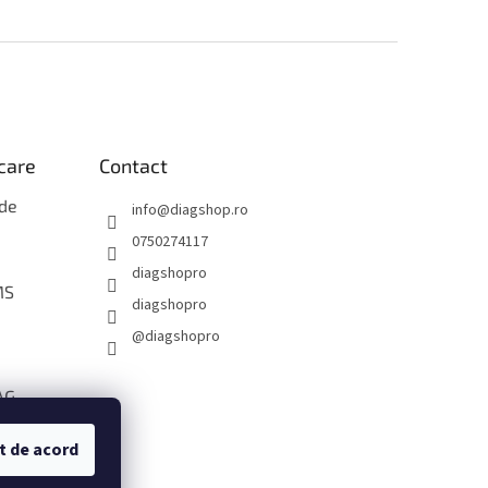
icare
Contact
 de
info
@
diagshop.ro
0750274117
diagshopro
MS
diagshopro
@diagshopro
AG
t de acord
ate cu