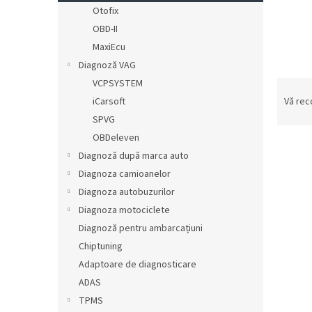
ă
Otofix
OBD-II
MaxiEcu
Diagnoză VAG
VCPSYSTEM
S
e
iCarsoft
Vă re
l
SPVG
e
OBDeleven
c
Diagnoză după marca auto
t
Diagnoza camioanelor
a
L
r
Diagnoza autobuzurilor
i
e
Diagnoza motociclete
s
a
Diagnoză pentru ambarcațiuni
t
p
ă
Chiptuning
r
p
Adaptoare de diagnosticare
o
r
ADAS
d
o
u
TPMS
d