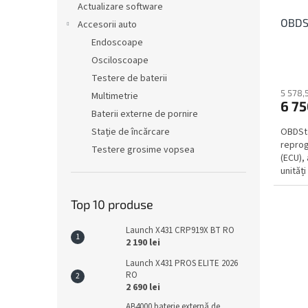
s
Actualizare software
u
u
OBDS
s
Accesorii auto
l
e
Endoscoape
u
Osciloscoape
i
Testere de baterii
5 578,5
Multimetrie
6 75
Baterii externe de pornire
OBDSta
Stație de încărcare
reprog
Testere grosime vopsea
(ECU), 
unităț
diferiți
Top 10 produse
Launch X431 CRP919X BT RO
2 190 lei
Launch X431 PROS ELITE 2026
RO
2 690 lei
AB4000 baterie externă de