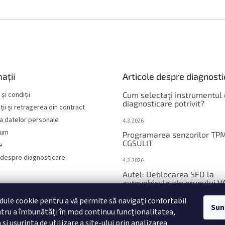
i
s
t
ă
r
i
l
o
ații
Articole despre diagnost
r
și condiții
Cum selectați instrumentul
diagnosticare potrivit?
ii și retragerea din contract
a datelor personale
4.3.2026
sum
Programarea senzorilor TP
CGSULIT
e
 despre diagnosticare
4.3.2026
Autel: Deblocarea SFD la
autovehicule ale grupului V
ule cookie pentru a vă permite să navigați confortabil
12.1.2026
Sun
entru a îmbunătăți în mod continuu funcționalitatea,
Lista autovehiculelor echip
i ușurința de utilizare a site-ului prin analizarea
SFD2