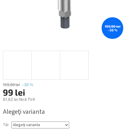
159,90 lei
–38 %
159,90 lei
–38 %
99 lei
81,82 lei fără TVA
Evaluare
Alegeţi varianta
preţ:
Tip