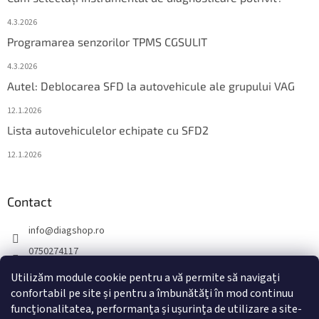
4.3.2026
Programarea senzorilor TPMS CGSULIT
4.3.2026
Autel: Deblocarea SFD la autovehicule ale grupului VAG
12.1.2026
Lista autovehiculelor echipate cu SFD2
12.1.2026
Contact
info
@
diagshop.ro
0750274117
diagshopro
Utilizăm module cookie pentru a vă permite să navigați
confortabil pe site și pentru a îmbunătăți în mod continuu
diagshopro
funcționalitatea, performanța și ușurința de utilizare a site-
@diagshopro