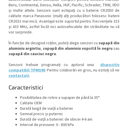
Beru, Continental, Denso, Hella, HUF, Pacific, Schrader, TRW, VDO
și multe altele. Senzorii sunt echipați cu o baterie CR2050 de
calitate marca Panasonic (mulți alți producători folosesc baterii
CR2032 mai mici). Avantajul este suportul pentru frecvențele 315
și 433 MHz, astfel încât nici autovehiculele din străinătate nu vă
vor surprinde.
În funcție de designul roților, puteți alege senzori cu
supapă din
aluminiu argintiu
,
supapă din aluminiu vopsită în negru
sau
supapă din cauciuc negru
.
Senzorii trebuie programați cu ajutorul unui
dispozitiv
compatibil TPMS90
. Pentru colaborări en gros, nu ezitați să ne
contactați
.
Caracteristici
Posibilitatea de rotire a supapei de până la 35°
Calitate OEM
Durată lungă de viață a bateriei
Semnal precis și puternic
Durată de viață a bateriei: de obicei 4-6 ani
Interval de presiune: 0 - 800 kPa