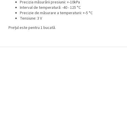
Precizia măsurării presiunii: +-10kPa
Interval de temperatură: -40 - 125 °C
Precizie de măsurare a temperaturii: +-5 °C
Tensiune: 3 V
Prețul este pentru 1 bucată.
S
u
b
s
o
l