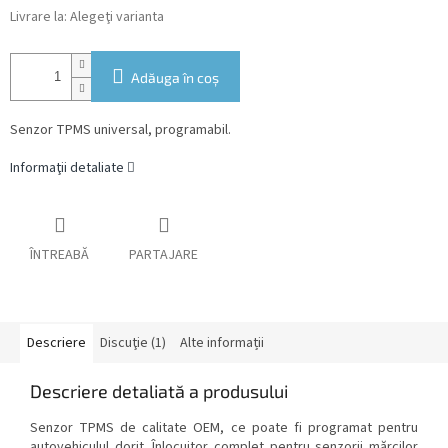
Livrare la:
Alegeţi varianta
Adăuga în coş
Senzor TPMS universal, programabil.
Informaţii detaliate
ÎNTREABĂ
PARTAJARE
Descriere
Discuţie (1)
Alte informații
Descriere detaliată a produsului
Senzor TPMS de calitate OEM, ce poate fi programat pentru
autovehiculul dorit. Înlocuitor complet pentru senzorii mărcilor