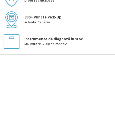
prețuri avantajoase
800+ Puncte Pick-Up
în toată România
Instrumente de diagnoză in stoc
Mai mult de 2000 de modele
S
u
b
s
o
l