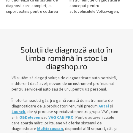
funcționează ca un sistem de
instrument de diagnosticare
diagnosticare complet, cu
conceput pentru
suport extins pentru codarea
autovehiculele Volkswagen,
cheilor, telecomenzilor și a
Audi, Seat, Cupra și Skoda.
dispozitivelor de imobilizare.
Acesta suportă diagnosticarea
În...
tuturor...
Soluții de diagnoză auto în
limba română în stoc la
diagshop.ro
Vă ajutăm să alegeți soluția de diagnosticare auto potrivită,
indiferent dacă aveți nevoie de un instrument profesional
pentru service-ul auto sau de unul pentru uz personal.
În oferta noastră găsiți o gamă variată de instrumente de
diagnosticare de la producători renumiți precum
Autel
și
Launch
, dar și produse specializate pentru grupul VAG, cum
ar fi
OBDeleven
sau
VAG CAN PRO
. Pentru autovehiculele
care aparțin mărcilor italiene vă oferim sistemul de
diagnosticare
Multiecuscan
, disponibil atât separat, cât și