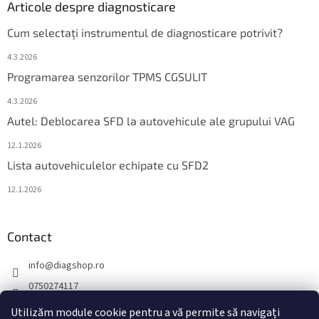
Articole despre diagnosticare
Cum selectați instrumentul de diagnosticare potrivit?
4.3.2026
Programarea senzorilor TPMS CGSULIT
4.3.2026
Autel: Deblocarea SFD la autovehicule ale grupului VAG
12.1.2026
Lista autovehiculelor echipate cu SFD2
12.1.2026
Contact
info
@
diagshop.ro
0750274117
diagshopro
Utilizăm module cookie pentru a vă permite să navigați