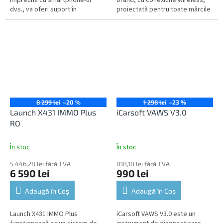
dvs., va oferi suport în
proiectată pentru toate mărcile
diagnosticarea tuturor unităților
de autovehicule produse până
precum și funcții avansate de
în anul 2020.
service...
8 299 lei
–20 %
1 298 lei
–23 %
Launch X431 IMMO Plus
iCarsoft VAWS V3.0
RO
În stoc
În stoc
5 446,28 lei fără TVA
818,18 lei fără TVA
6 590 lei
990 lei
Adaugă în Coş
Adaugă în Coş
Launch X431 IMMO Plus
iCarsoft VAWS V3.0 este un