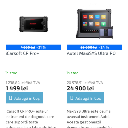
service. Este compatibil...
1 900 lei
–21 %
33 000 lei
–24 %
iCarsoft CR Pro+
Autel MaxiSYS Ultra RO
În stoc
În stoc
1 238,84 lei fără TVA
20 578,51 lei fără TVA
1 499 lei
24 900 lei
Adaugă în Coş
Adaugă în Coş
iCarsoft CR PRO+ este un
MaxiSYS Ultra este cel mai
instrument de diagnosticare
avansat instrument Autel.
care suportă toate
Acesta gestionează
autovehiculele fabricate între
diagnosticarea completă a