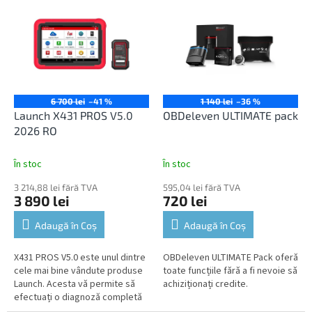
6 700 lei
–41 %
1 140 lei
–36 %
Launch X431 PROS V5.0
OBDeleven ULTIMATE pack
2026 RO
În stoc
În stoc
3 214,88 lei fără TVA
595,04 lei fără TVA
3 890 lei
720 lei
Adaugă în Coş
Adaugă în Coş
X431 PROS V5.0 este unul dintre
OBDeleven ULTIMATE Pack oferă
cele mai bine vândute produse
toate funcțiile fără a fi nevoie să
Launch. Acesta vă permite să
achiziționați credite.
efectuați o diagnoză completă
și o gamă largă de funcții de