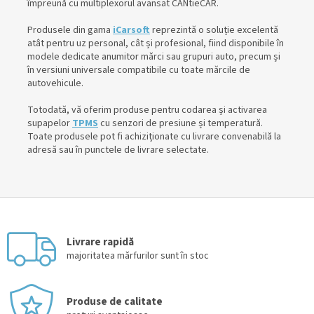
împreună cu multiplexorul avansat CANtieCAR.
Produsele din gama
iCarsoft
reprezintă o soluție excelentă
atât pentru uz personal, cât și profesional, fiind disponibile în
modele dedicate anumitor mărci sau grupuri auto, precum și
în versiuni universale compatibile cu toate mărcile de
autovehicule.
Totodată, vă oferim produse pentru codarea și activarea
supapelor
TPMS
cu senzori de presiune și temperatură.
Toate produsele pot fi achiziționate cu livrare convenabilă la
adresă sau în punctele de livrare selectate.
Livrare rapidă
majoritatea mărfurilor sunt în stoc
Produse de calitate