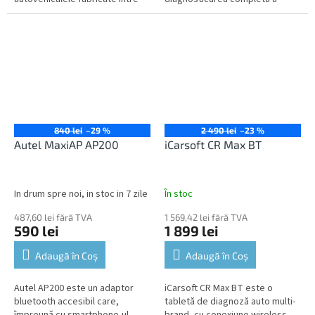
anii 1996 și 2020.
tuturor calculatoarelor, inclusiv
teste active, codarea, codarea
online și...
840 lei
–29 %
2 490 lei
–23 %
Autel MaxiAP AP200
iCarsoft CR Max BT
In drum spre noi, in stoc in 7 zile
În stoc
487,60 lei fără TVA
1 569,42 lei fără TVA
590 lei
1 899 lei
Adaugă în Coş
Adaugă în Coş
Autel AP200 este un adaptor
iCarsoft CR Max BT este o
bluetooth accesibil care,
tabletă de diagnoză auto multi-
împreună cu smartphone-ul
brand, cu conexiune wireless,