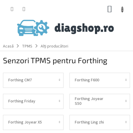
Treci
COŞ
la
conținut
DE
CUMPĂ
Acasă
TPMS
Alți producători
Senzori TPMS pentru Forthing
Forthing CM7
Forthing F600
Forthing Joyear
Forthing Friday
S50
Forthing Joyear X5
Forthing Ling zhi