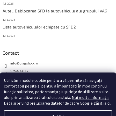
4.3.2026
Autel: Deblocarea SFD la autovehicule ale grupului VAG
12.1.2026
Lista autovehiculelor echipate cu SFD2
12.1.2026
Contact
info
@
diagshop.ro
0750274117
diagshopro
Utilizăm module cookie pentru a vă permite să navigați
diagshopro
confortabil pe site și pentru a îmbunătăți în mod continuu
funcționalitatea, performanța și ușurința de utilizare a site-
@diagshopro
ului prin analizarea traficului acestuia.
Mai multe informații.
Detalii privind prelucrarea datelor de către Google
găsiți aici.
Creat de Shoptet