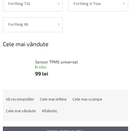
Forthing T5L
Forthing U-Tour
Forthing X6
Cele mai vândute
Senzor TPMS universal
În stoc
99 lei
S
e
Vă recomandăm
Cele mai ieftine
Cele mai scumpe
l
e
Cele mai vândute
Alfabetic
c
t