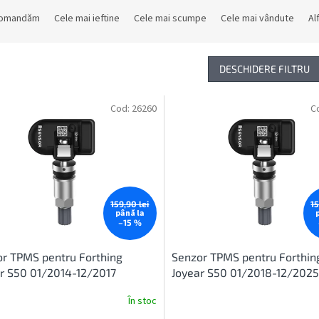
comandăm
Cele mai ieftine
Cele mai scumpe
Cele mai vândute
Al
DESCHIDERE FILTRU
Cod:
26260
C
159,90 lei
15
până la
–15 %
r TPMS pentru Forthing
Senzor TPMS pentru Forthin
r S50 01/2014-12/2017
Joyear S50 01/2018-12/2025
În stoc