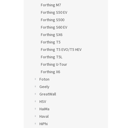
Forthing M7
Forthing S50 EV
Forthing S500
Forthing S60 EV
Forthing SX6
Forthing T5
Forthing T5 EVO/T5 HEV
Forthing T5L
Forthing U-Tour
Forthing X6
Foton
Geely
GreatWall
HSV
HaiMa
Haval
HiPhi