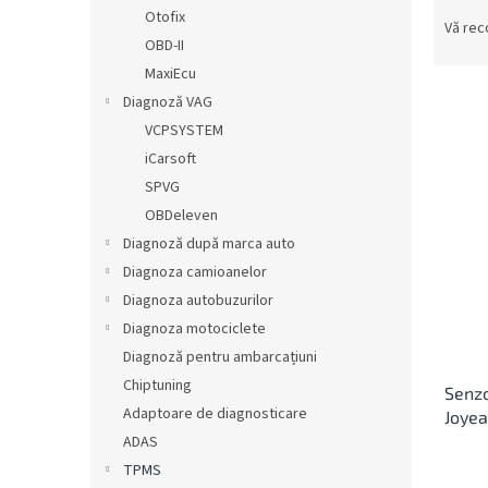
S
ă
Otofix
e
Vă re
OBD-II
l
e
MaxiEcu
c
Diagnoză VAG
t
VCPSYSTEM
a
L
iCarsoft
r
i
SPVG
e
s
OBDeleven
a
t
p
Diagnoză după marca auto
ă
r
Diagnoza camioanelor
p
o
r
Diagnoza autobuzurilor
d
o
Diagnoza motociclete
u
d
Diagnoză pentru ambarcațiuni
s
u
u
Chiptuning
Senzo
s
l
Adaptoare de diagnosticare
Joyea
e
u
ADAS
i
TPMS