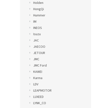
Holden
HongQi
Hummer
IM
INEOS
Isuzu
JAC
JAECOO
JETOUR
JMC
JMC Ford
KAWEI
Karma
LDV
LEAPMOTOR
LUXEED
LYNK_CO