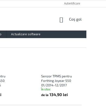
PROTECȚIA DATELOR PERSONALE
IMPRESSUM
Autentificare
CONTACTE
COŞ
Coş gol
DE
CUMPĂRĂTURI
o
Actualizare software
ntru
Senzor TPMS pentru
S50
Forthing Joyear S50
5
01/2014-12/2017
În stoc
i
134,90 lei
de la