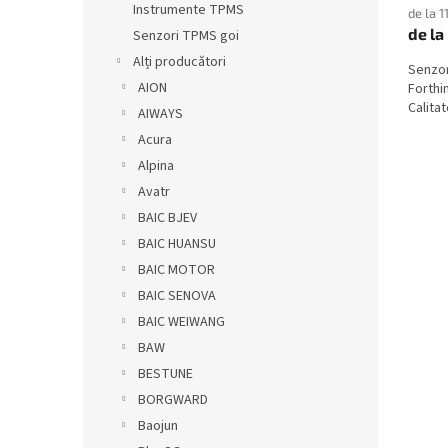
Instrumente TPMS
de la 1
de la
Senzori TPMS goi
Alți producători
Senzo
AION
Forthi
Calita
AIWAYS
Acura
Alpina
Avatr
BAIC BJEV
BAIC HUANSU
BAIC MOTOR
BAIC SENOVA
BAIC WEIWANG
BAW
BESTUNE
BORGWARD
Baojun