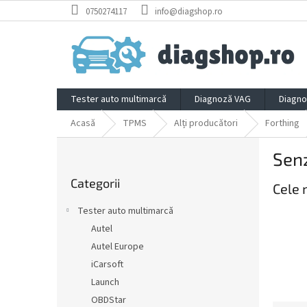
Treci
0750274117
info@diagshop.ro
la
conținut
Tester auto multimarcă
Diagnoză VAG
Diagno
Acasă
TPMS
Alți producători
Forthing
B
Senz
a
Sari
r
Categorii
peste
Cele 
ă
categorii
l
Tester auto multimarcă
a
Autel
t
Autel Europe
e
r
iCarsoft
a
Launch
l
OBDStar