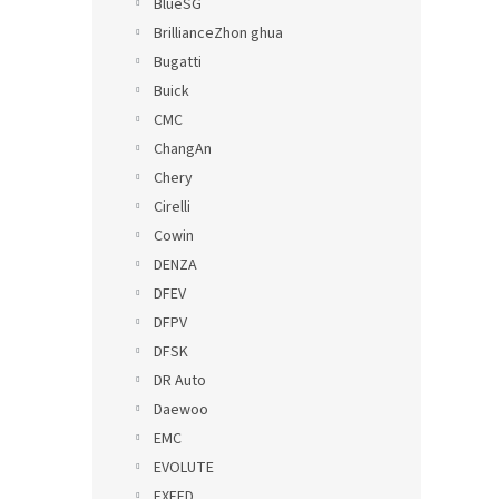
BlueSG
BrillianceZhon ghua
Bugatti
Buick
CMC
ChangAn
Chery
Cirelli
Cowin
DENZA
DFEV
DFPV
DFSK
DR Auto
Daewoo
EMC
EVOLUTE
EXEED