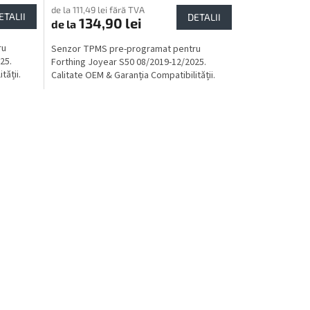
de la 111,49 lei fără TVA
ETALII
DETALII
134,90 lei
de la
ru
Senzor TPMS pre-programat pentru
25.
Forthing Joyear S50 08/2019-12/2025.
tății.
Calitate OEM & Garanția Compatibilității.