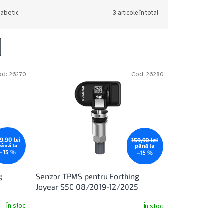
fabetic
3
articole în total
od:
26270
Cod:
26280
9,90 lei
159,90 lei
până la
până la
–15 %
–15 %
g
Senzor TPMS pentru Forthing
Joyear S50 08/2019-12/2025
În stoc
În stoc