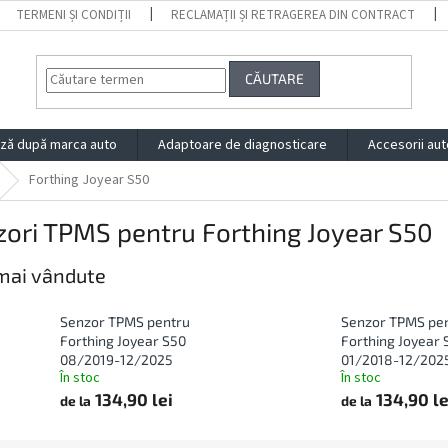
TERMENI ȘI CONDIȚII
RECLAMAȚII ȘI RETRAGEREA DIN CONTRACT
CĂUTARE
ză după marca auto
Adaptoare de diagnosticare
Accesorii aut
Forthing Joyear S50
ori TPMS pentru Forthing Joyear S50
mai vândute
Senzor TPMS pentru
Senzor TPMS pe
Forthing Joyear S50
Forthing Joyear 
08/2019-12/2025
01/2018-12/202
În stoc
În stoc
134,90 lei
134,90 le
de la
de la