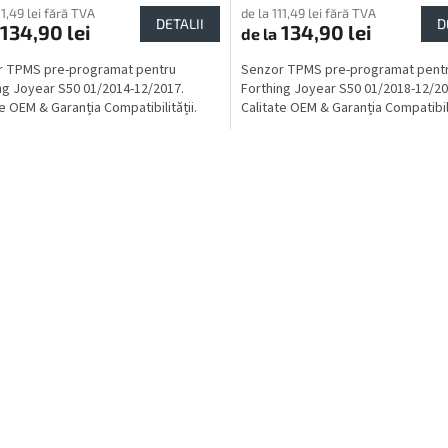
11,49 lei fără TVA
de la 111,49 lei fără TVA
DETALII
D
134,90 lei
134,90 lei
de la
r TPMS pre-programat pentru
Senzor TPMS pre-programat pent
ng Joyear S50 01/2014-12/2017.
Forthing Joyear S50 01/2018-12/20
te OEM & Garanția Compatibilității.
Calitate OEM & Garanția Compatibili
C
o
n
t
r
o
l
u
l
l
i
s
t
ă
r
i