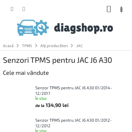
Treci
COŞ
la
conținut
DE
CUMPĂ
Acasă
TPMS
Alți producători
JAC
Senzori TPMS pentru JAC J6 A30
Cele mai vândute
Senzor TPMS pentru JAC J6 A30 01/2014-
12/2017
În stoc
134,90 lei
de la
Senzor TPMS pentru JAC J6 A30 01/2012-
12/2012
În stoc