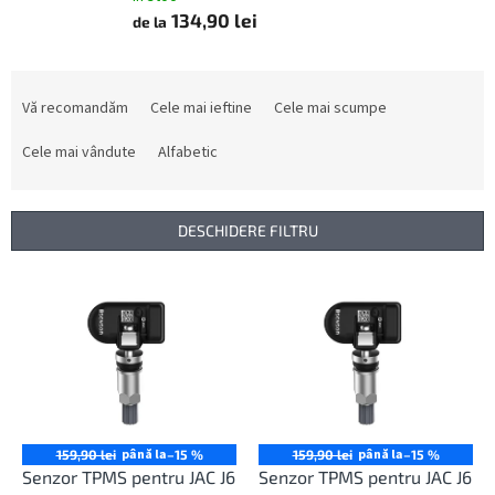
134,90 lei
de la
S
e
Vă recomandăm
Cele mai ieftine
Cele mai scumpe
l
e
Cele mai vândute
Alfabetic
c
t
a
DESCHIDERE FILTRU
r
e
L
a
i
p
s
r
t
o
ă
d
p
u
r
s
o
până la
până la
159,90 lei
–15 %
159,90 lei
–15 %
u
d
Senzor TPMS pentru JAC J6
Senzor TPMS pentru JAC J6