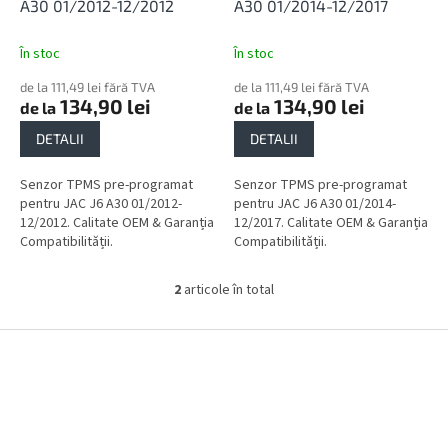
l
u
A30 01/2012-12/2012
A30 01/2014-12/2017
u
s
i
e
În stoc
În stoc
de la 111,49 lei fără TVA
de la 111,49 lei fără TVA
134,90 lei
134,90 lei
de la
de la
DETALII
DETALII
Senzor TPMS pre-programat
Senzor TPMS pre-programat
pentru JAC J6 A30 01/2012-
pentru JAC J6 A30 01/2014-
12/2012. Calitate OEM & Garanția
12/2017. Calitate OEM & Garanția
Compatibilității.
Compatibilității.
2
articole în total
C
o
n
S
t
u
r
b
o
s
l
o
u