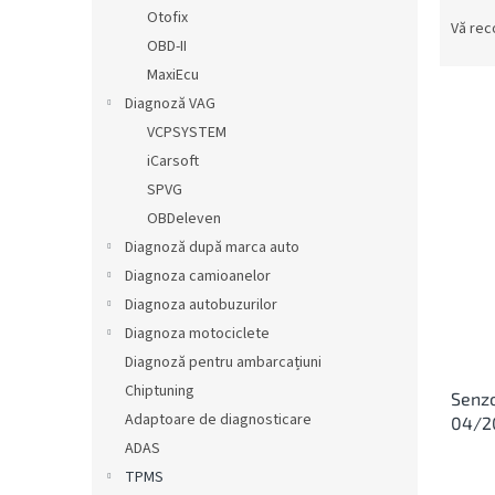
S
ă
Otofix
e
Vă re
OBD-II
l
e
MaxiEcu
c
Diagnoză VAG
t
VCPSYSTEM
a
L
iCarsoft
r
i
SPVG
e
s
OBDeleven
a
t
p
Diagnoză după marca auto
ă
r
Diagnoza camioanelor
p
o
r
Diagnoza autobuzurilor
d
o
Diagnoza motociclete
u
d
Diagnoză pentru ambarcațiuni
s
u
u
Chiptuning
Senzo
s
l
Adaptoare de diagnosticare
04/2
e
u
ADAS
i
TPMS