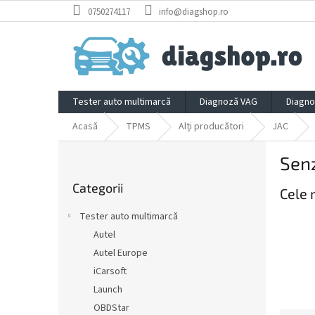
Treci
0750274117
info@diagshop.ro
la
conținut
Tester auto multimarcă
Diagnoză VAG
Diagno
Acasă
TPMS
Alți producători
JAC
B
Sen
a
Sari
r
Categorii
peste
Cele 
ă
categorii
l
Tester auto multimarcă
a
Autel
t
Autel Europe
e
r
iCarsoft
a
Launch
l
OBDStar