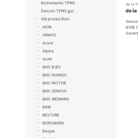
Instrumente TPMS
de la 1
de la
Senzori TPMS goi
Alți producători
Senzo
AION
iEV6E 
Garanți
AIWAYS
Acura
Alpina
Avatr
BAIC BJEV
BAIC HUANSU
BAIC MOTOR
BAIC SENOVA
BAIC WEIWANG
BAW
BESTUNE
BORGWARD
Baojun