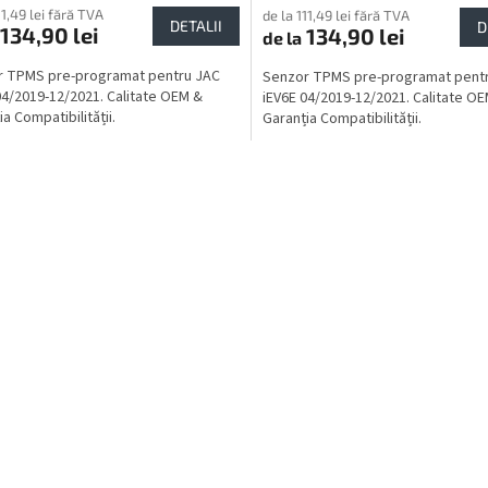
11,49 lei fără TVA
de la 111,49 lei fără TVA
DETALII
D
134,90 lei
134,90 lei
de la
r TPMS pre-programat pentru JAC
Senzor TPMS pre-programat pent
04/2019-12/2021. Calitate OEM &
iEV6E 04/2019-12/2021. Calitate O
a Compatibilității.
Garanția Compatibilității.
C
o
n
t
r
o
l
u
l
l
i
s
t
ă
r
i