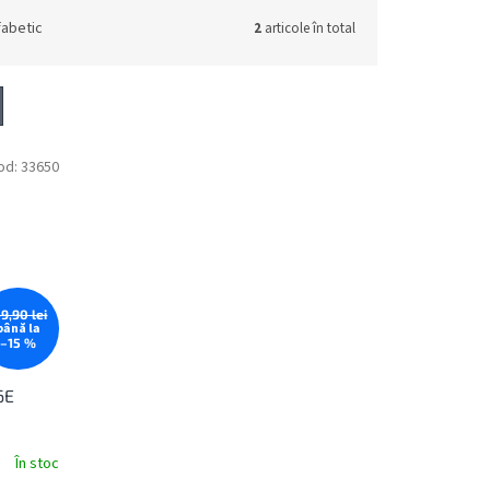
fabetic
2
articole în total
od:
33650
59,90 lei
până la
–15 %
6E
În stoc