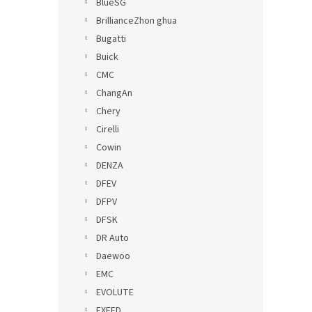
BlueSG
BrillianceZhon ghua
Bugatti
Buick
CMC
ChangAn
Chery
Cirelli
Cowin
DENZA
DFEV
DFPV
DFSK
DR Auto
Daewoo
EMC
EVOLUTE
EXEED