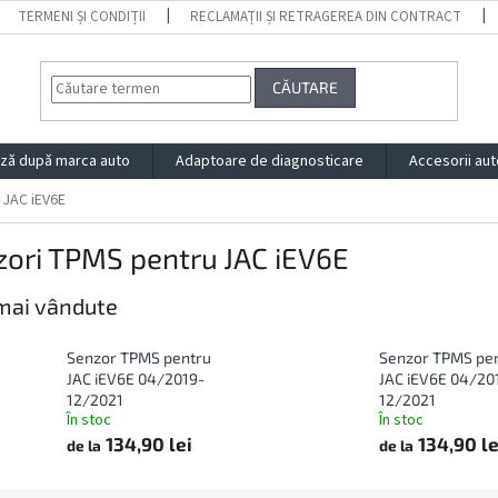
TERMENI ȘI CONDIȚII
RECLAMAȚII ȘI RETRAGEREA DIN CONTRACT
CĂUTARE
ză după marca auto
Adaptoare de diagnosticare
Accesorii aut
JAC iEV6E
zori TPMS pentru JAC iEV6E
mai vândute
Senzor TPMS pentru
Senzor TPMS pe
JAC iEV6E 04/2019-
JAC iEV6E 04/20
12/2021
12/2021
În stoc
În stoc
134,90 lei
134,90 le
de la
de la