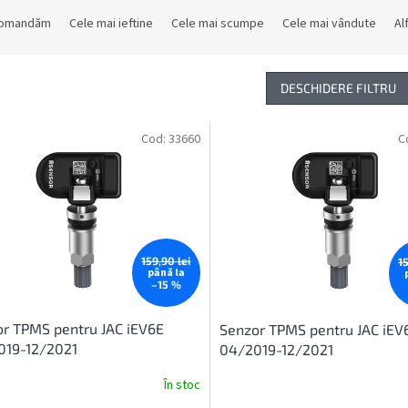
comandăm
Cele mai ieftine
Cele mai scumpe
Cele mai vândute
Al
DESCHIDERE FILTRU
Cod:
33660
C
159,90 lei
1
până la
–15 %
r TPMS pentru JAC iEV6E
Senzor TPMS pentru JAC iEV
019-12/2021
04/2019-12/2021
În stoc