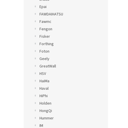
Epai
FAWDAIHATSU
Fawmc
Fengon
Fisker
Forthing
Foton
Geely
GreatWall
HSV
HaiMa
Haval
HiPhi
Holden
HongQi
Hummer
IM