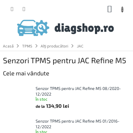
Treci
COŞ
la
conținut
DE
CUMPĂ
Acasă
TPMS
Alți producători
JAC
Senzori TPMS pentru JAC Refine M5
Cele mai vândute
Senzor TPMS pentru JAC Refine M5 08/2020-
12/2022
În stoc
134,90 lei
de la
Senzor TPMS pentru JAC Refine M5 01/2016-
12/2022
În stoc