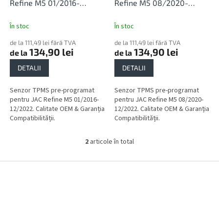
l
u
Refine M5 01/2016-
Refine M5 08/2020-
u
s
12/2022
12/2022
i
e
În stoc
În stoc
de la 111,49 lei fără TVA
de la 111,49 lei fără TVA
134,90 lei
134,90 lei
de la
de la
DETALII
DETALII
Senzor TPMS pre-programat
Senzor TPMS pre-programat
pentru JAC Refine M5 01/2016-
pentru JAC Refine M5 08/2020-
12/2022. Calitate OEM & Garanția
12/2022. Calitate OEM & Garanția
Compatibilității.
Compatibilității.
2
articole în total
C
o
n
S
t
u
r
b
o
s
l
o
u