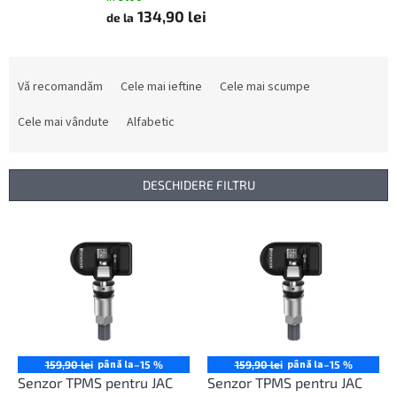
134,90 lei
de la
S
e
Vă recomandăm
Cele mai ieftine
Cele mai scumpe
l
e
Cele mai vândute
Alfabetic
c
t
a
DESCHIDERE FILTRU
r
e
L
a
i
p
s
r
t
o
ă
d
p
u
r
s
o
până la
până la
159,90 lei
–15 %
159,90 lei
–15 %
u
d
Senzor TPMS pentru JAC
Senzor TPMS pentru JAC