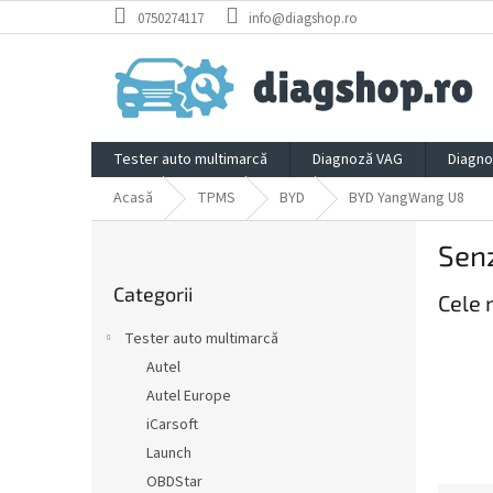
Treci
0750274117
info@diagshop.ro
la
conținut
Tester auto multimarcă
Diagnoză VAG
Diagno
Acasă
TPMS
BYD
BYD YangWang U8
B
Sen
a
Sari
r
Categorii
peste
Cele 
ă
categorii
l
Tester auto multimarcă
a
Autel
t
Autel Europe
e
r
iCarsoft
a
Launch
l
OBDStar