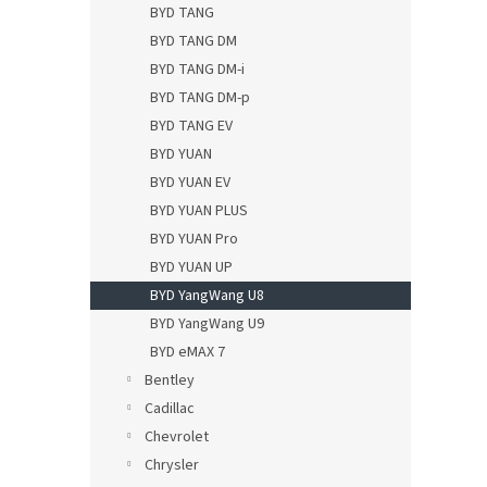
BYD TANG
BYD TANG DM
BYD TANG DM-i
BYD TANG DM-p
BYD TANG EV
BYD YUAN
BYD YUAN EV
BYD YUAN PLUS
BYD YUAN Pro
BYD YUAN UP
BYD YangWang U8
BYD YangWang U9
BYD eMAX 7
Bentley
Cadillac
Chevrolet
Chrysler