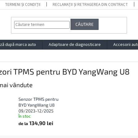
TERMENI ȘI CONDIȚII
RECLAMAȚII ȘI RETRAGEREA DIN CONTRACT
CĂUTARE
ză după marca auto
Adaptoare de diagnosticare
Accesorii aut
zori TPMS pentru BYD YangWang U8
mai vândute
Senzor TPMS pentru
BYD YangWang U8
09/2023-12/2025
În stoc
134,90 lei
de la