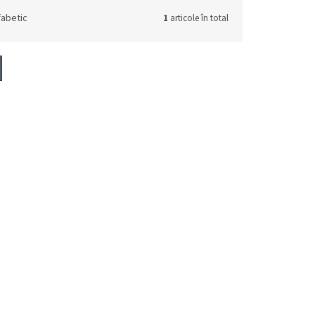
fabetic
1
articole în total