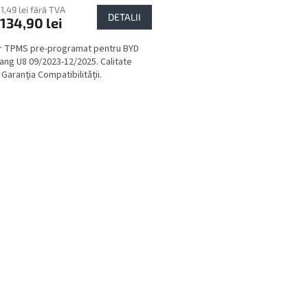
11,49 lei fără TVA
DETALII
134,90 lei
r TPMS pre-programat pentru BYD
ng U8 09/2023-12/2025. Calitate
Garanția Compatibilității.
C
o
n
t
r
o
l
u
l
l
i
s
t
ă
r
i