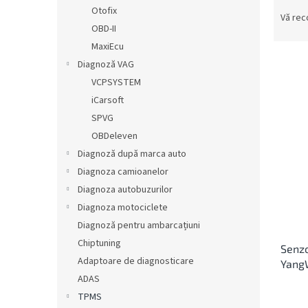
S
ă
Otofix
e
Vă re
OBD-II
l
e
MaxiEcu
c
Diagnoză VAG
t
VCPSYSTEM
a
L
iCarsoft
r
i
SPVG
e
s
OBDeleven
a
t
p
Diagnoză după marca auto
ă
r
Diagnoza camioanelor
p
o
r
Diagnoza autobuzurilor
d
o
Diagnoza motociclete
u
d
Diagnoză pentru ambarcațiuni
s
u
u
Chiptuning
Senz
s
l
Adaptoare de diagnosticare
Yang
e
u
ADAS
i
TPMS