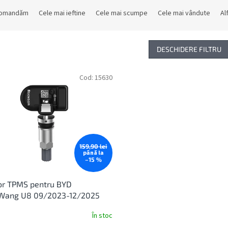
comandăm
Cele mai ieftine
Cele mai scumpe
Cele mai vândute
Al
DESCHIDERE FILTRU
Cod:
15630
159,90 lei
până la
–15 %
or TPMS pentru BYD
Wang U8 09/2023-12/2025
În stoc