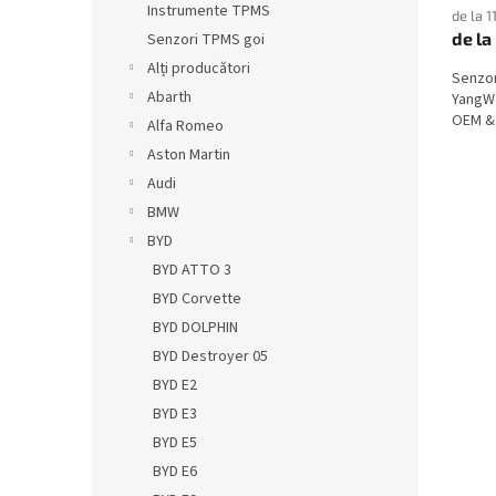
Instrumente TPMS
de la 1
de la
Senzori TPMS goi
Alți producători
Senzo
Abarth
YangWa
OEM & 
Alfa Romeo
Aston Martin
Audi
BMW
BYD
BYD ATTO 3
BYD Corvette
BYD DOLPHIN
BYD Destroyer 05
BYD E2
BYD E3
BYD E5
BYD E6