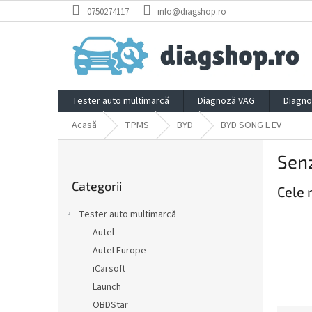
Treci
0750274117
info@diagshop.ro
la
conținut
Tester auto multimarcă
Diagnoză VAG
Diagno
Acasă
TPMS
BYD
BYD SONG L EV
B
Sen
a
Sari
r
Categorii
peste
Cele 
ă
categorii
l
Tester auto multimarcă
a
Autel
t
Autel Europe
e
r
iCarsoft
a
Launch
l
OBDStar