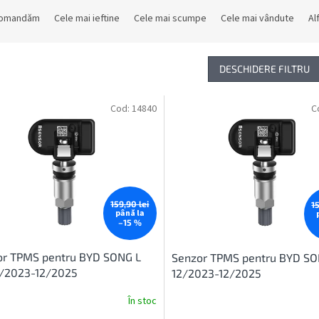
comandăm
Cele mai ieftine
Cele mai scumpe
Cele mai vândute
Al
DESCHIDERE FILTRU
Cod:
14840
C
159,90 lei
1
până la
–15 %
or TPMS pentru BYD SONG L
Senzor TPMS pentru BYD SO
2/2023-12/2025
12/2023-12/2025
În stoc