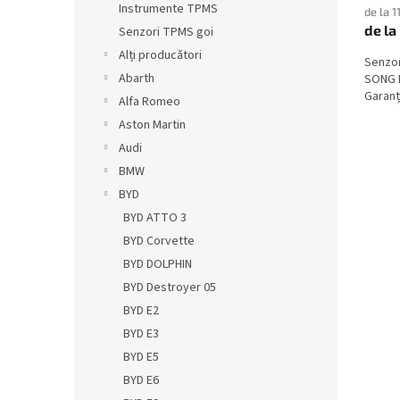
Instrumente TPMS
de la 1
de la
Senzori TPMS goi
Alți producători
Senzo
Abarth
SONG L
Garanți
Alfa Romeo
Aston Martin
Audi
BMW
BYD
BYD ATTO 3
BYD Corvette
BYD DOLPHIN
BYD Destroyer 05
BYD E2
BYD E3
BYD E5
BYD E6