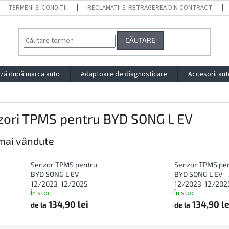
TERMENI ȘI CONDIȚII
RECLAMAȚII ȘI RETRAGEREA DIN CONTRACT
CĂUTARE
ză după marca auto
Adaptoare de diagnosticare
Accesorii aut
zori TPMS pentru BYD SONG L EV
mai vândute
Senzor TPMS pentru
Senzor TPMS pe
BYD SONG L EV
BYD SONG L EV
12/2023-12/2025
12/2023-12/202
În stoc
În stoc
134,90 lei
134,90 le
de la
de la