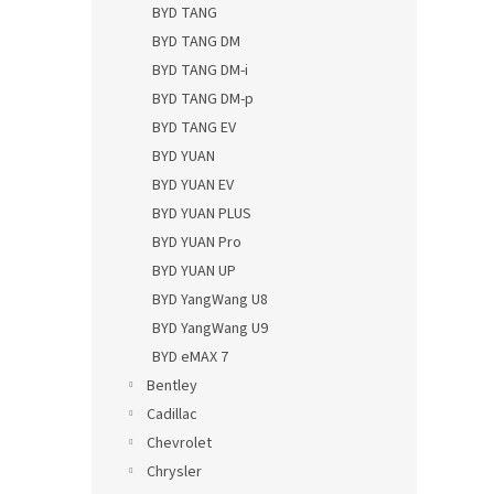
BYD TANG
BYD TANG DM
BYD TANG DM-i
BYD TANG DM-p
BYD TANG EV
BYD YUAN
BYD YUAN EV
BYD YUAN PLUS
BYD YUAN Pro
BYD YUAN UP
BYD YangWang U8
BYD YangWang U9
BYD eMAX 7
Bentley
Cadillac
Chevrolet
Chrysler