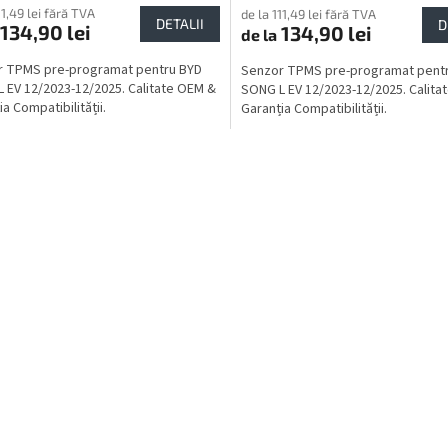
11,49 lei fără TVA
de la 111,49 lei fără TVA
DETALII
D
134,90 lei
134,90 lei
de la
r TPMS pre-programat pentru BYD
Senzor TPMS pre-programat pent
 EV 12/2023-12/2025. Calitate OEM &
SONG L EV 12/2023-12/2025. Calita
a Compatibilității.
Garanția Compatibilității.
C
o
n
t
r
o
l
u
l
l
i
s
t
ă
r
i