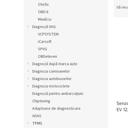
S
ă
Otofix
e
Vă re
OBD-II
l
e
MaxiEcu
c
Diagnoză VAG
t
VCPSYSTEM
a
L
iCarsoft
r
i
SPVG
e
s
OBDeleven
a
t
p
Diagnoză după marca auto
ă
r
Diagnoza camioanelor
p
o
r
Diagnoza autobuzurilor
d
o
Diagnoza motociclete
u
d
Diagnoză pentru ambarcațiuni
s
u
u
Chiptuning
Senz
s
l
Adaptoare de diagnosticare
EV 1
e
u
ADAS
i
TPMS