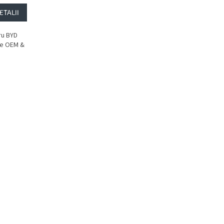
ETALII
ru BYD
te OEM &