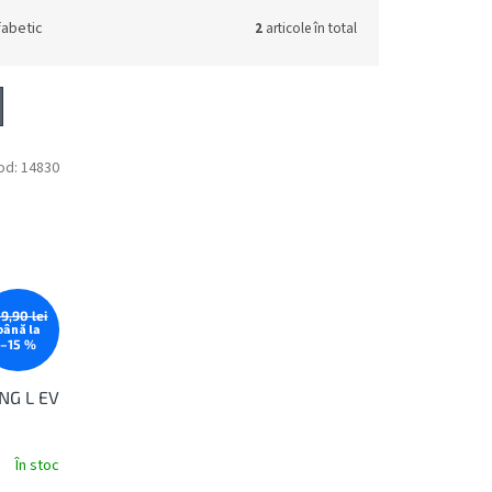
fabetic
2
articole în total
od:
14830
59,90 lei
până la
–15 %
NG L EV
În stoc