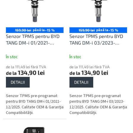
r
t
o
ă
d
p
u
r
s
o
până la
până la
159,90 lei
–15 %
159,90 lei
–15 %
u
d
Senzor TPMS pentru BYD
Senzor TPMS pentru BYD
l
u
TANG DM-i 01/2021-
TANG DM-i 03/2023-
u
s
12/2025
12/2025
i
e
În stoc
În stoc
de la 111,49 lei fără TVA
de la 111,49 lei fără TVA
134,90 lei
134,90 lei
de la
de la
DETALII
DETALII
Senzor TPMS pre-programat
Senzor TPMS pre-programat
pentru BYD TANG DM-i 01/2021-
pentru BYD TANG DM-i 03/2023-
12/2025. Calitate OEM & Garanția
12/2025. Calitate OEM & Garanția
Compatibilității.
Compatibilității.