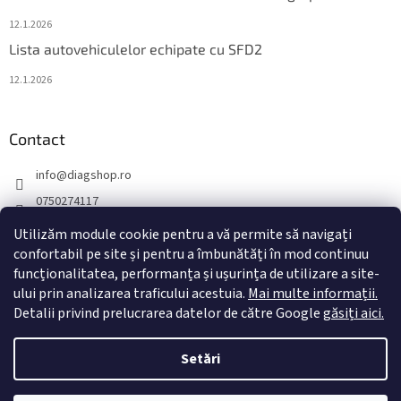
12.1.2026
Lista autovehiculelor echipate cu SFD2
12.1.2026
Contact
info
@
diagshop.ro
0750274117
diagshopro
Utilizăm module cookie pentru a vă permite să navigați
diagshopro
confortabil pe site și pentru a îmbunătăți în mod continuu
funcționalitatea, performanța și ușurința de utilizare a site-
@diagshopro
ului prin analizarea traficului acestuia.
Mai multe informații.
Detalii privind prelucrarea datelor de către Google
găsiți aici.
Creat de Shoptet
Setări
Drepturi de autor 2026
diagshop.ro
. Toate drepturile rezervate.