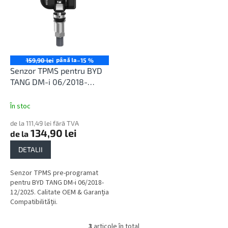
până la
159,90 lei
–15 %
Senzor TPMS pentru BYD
TANG DM-i 06/2018-
12/2025
În stoc
de la 111,49 lei fără TVA
134,90 lei
de la
DETALII
Senzor TPMS pre-programat
pentru BYD TANG DM-i 06/2018-
12/2025. Calitate OEM & Garanția
Compatibilității.
3
articole în total