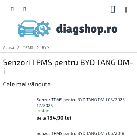
Treci
COŞ
la
conținut
DE
CUMPĂ
Acasă
TPMS
BYD
Senzori TPMS pentru BYD TANG DM-
i
Cele mai vândute
Senzor TPMS pentru BYD TANG DM-i 03/2023-
12/2025
În stoc
134,90 lei
de la
Senzor TPMS pentru BYD TANG DM-i 06/2018-