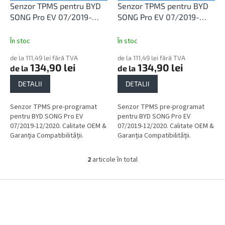
u
d
Senzor TPMS pentru BYD
Senzor TPMS pentru BYD
l
u
SONG Pro EV 07/2019-
SONG Pro EV 07/2019-
u
s
12/2020
12/2020
i
e
În stoc
În stoc
de la 111,49 lei fără TVA
de la 111,49 lei fără TVA
134,90 lei
134,90 lei
de la
de la
DETALII
DETALII
Senzor TPMS pre-programat
Senzor TPMS pre-programat
pentru BYD SONG Pro EV
pentru BYD SONG Pro EV
07/2019-12/2020. Calitate OEM &
07/2019-12/2020. Calitate OEM &
Garanția Compatibilității.
Garanția Compatibilității.
2
articole în total
C
o
n
S
t
u
r
b
o
s
l