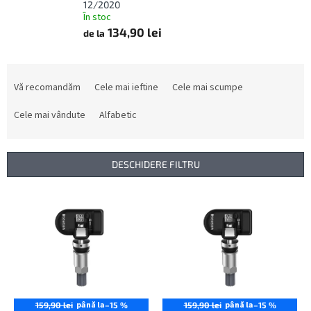
12/2020
În stoc
134,90 lei
de la
S
e
Vă recomandăm
Cele mai ieftine
Cele mai scumpe
l
e
Cele mai vândute
Alfabetic
c
t
a
DESCHIDERE FILTRU
r
e
L
a
i
p
s
r
t
o
ă
d
p
u
r
s
o
până la
până la
159,90 lei
–15 %
159,90 lei
–15 %