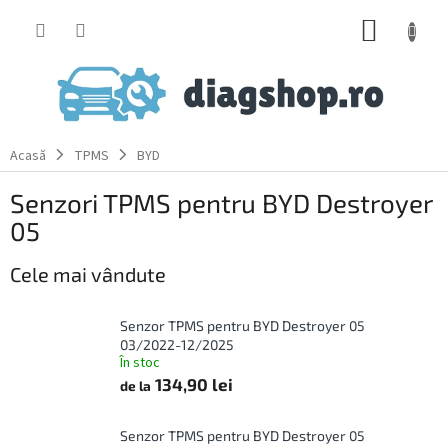
Treci
COŞ
la
conținut
DE
CUMPĂ
Acasă
TPMS
BYD
Senzori TPMS pentru BYD Destroyer
05
Cele mai vândute
Senzor TPMS pentru BYD Destroyer 05
03/2022-12/2025
În stoc
134,90 lei
de la
Senzor TPMS pentru BYD Destroyer 05