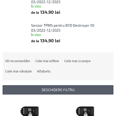
03/2022-12/2025
În stoc
134,90 lei
de la
Senzor TPMS pentru BYD Destroyer 05
03/2022-12/2025
În stoc
134,90 lei
de la
S
e
Vă recomandăm
Cele mai ieftine
Cele mai scumpe
l
e
Cele mai vândute
Alfabetic
c
t
a
DESCHIDERE FILTRU
r
e
L
a
i
p
s