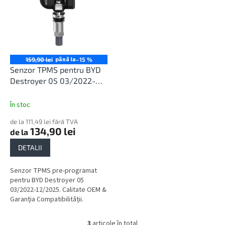
până la
159,90 lei
–15 %
Senzor TPMS pentru BYD
Destroyer 05 03/2022-
12/2025
În stoc
de la 111,49 lei fără TVA
134,90 lei
de la
DETALII
Senzor TPMS pre-programat
pentru BYD Destroyer 05
03/2022-12/2025. Calitate OEM &
Garanția Compatibilității.
3
articole în total