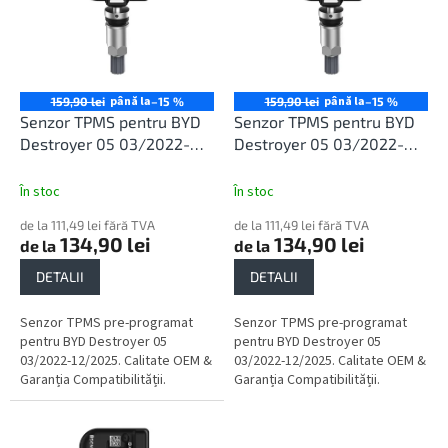
r
t
o
ă
d
p
u
r
s
o
până la
până la
159,90 lei
–15 %
159,90 lei
–15 %
u
d
Senzor TPMS pentru BYD
Senzor TPMS pentru BYD
l
u
Destroyer 05 03/2022-
Destroyer 05 03/2022-
u
s
12/2025
12/2025
i
e
În stoc
În stoc
de la 111,49 lei fără TVA
de la 111,49 lei fără TVA
134,90 lei
134,90 lei
de la
de la
DETALII
DETALII
Senzor TPMS pre-programat
Senzor TPMS pre-programat
pentru BYD Destroyer 05
pentru BYD Destroyer 05
03/2022-12/2025. Calitate OEM &
03/2022-12/2025. Calitate OEM &
Garanția Compatibilității.
Garanția Compatibilității.