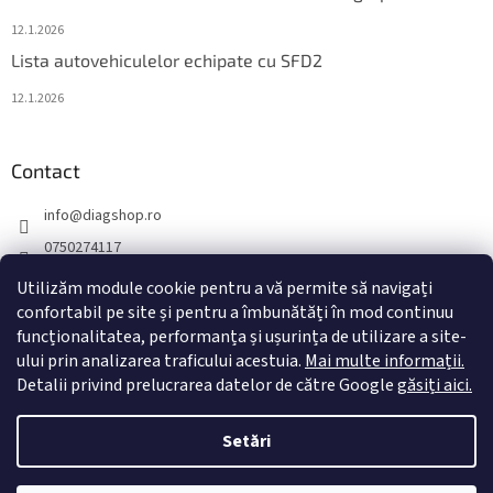
12.1.2026
Lista autovehiculelor echipate cu SFD2
12.1.2026
Contact
info
@
diagshop.ro
0750274117
diagshopro
Utilizăm module cookie pentru a vă permite să navigați
diagshopro
confortabil pe site și pentru a îmbunătăți în mod continuu
funcționalitatea, performanța și ușurința de utilizare a site-
@diagshopro
ului prin analizarea traficului acestuia.
Mai multe informații.
Detalii privind prelucrarea datelor de către Google
găsiți aici.
Creat de Shoptet
Setări
Drepturi de autor 2026
diagshop.ro
. Toate drepturile rezervate.