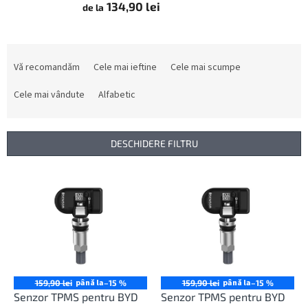
134,90 lei
de la
S
e
Vă recomandăm
Cele mai ieftine
Cele mai scumpe
l
e
Cele mai vândute
Alfabetic
c
t
a
DESCHIDERE FILTRU
r
e
L
a
i
p
s
r
t
o
ă
d
p
u
r
s
o
până la
până la
159,90 lei
–15 %
159,90 lei
–15 %
u
d
Senzor TPMS pentru BYD
Senzor TPMS pentru BYD