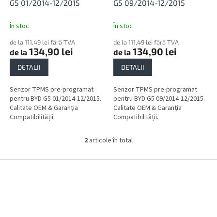
l
u
G5 01/2014-12/2015
G5 09/2014-12/2015
u
s
i
e
În stoc
În stoc
de la 111,49 lei fără TVA
de la 111,49 lei fără TVA
134,90 lei
134,90 lei
de la
de la
DETALII
DETALII
Senzor TPMS pre-programat
Senzor TPMS pre-programat
pentru BYD G5 01/2014-12/2015.
pentru BYD G5 09/2014-12/2015.
Calitate OEM & Garanția
Calitate OEM & Garanția
Compatibilității.
Compatibilității.
2
articole în total
C
o
n
S
t
u
r
b
o
s
l
o
u