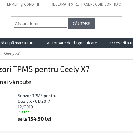
TERMENI ȘI CONDIȚII
RECLAMAȚII ȘI RETRAGEREA DIN CONTRACT
CĂUTARE
ză după marca auto
Adaptoare de diagnosticare
Accesorii aut
Geely X7
zori TPMS pentru Geely X7
mai vândute
Senzor TPMS pentru
Geely X7 01/2017-
12/2019
În stoc
134,90 lei
de la