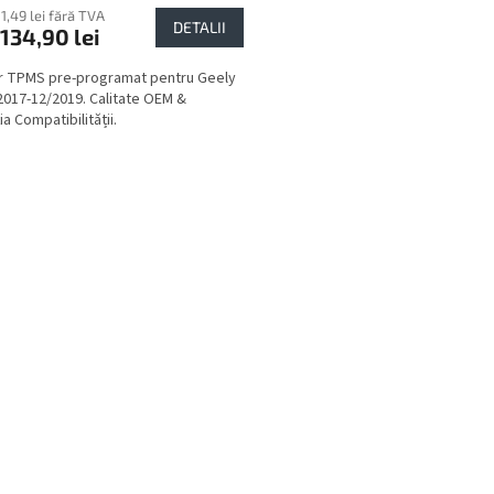
11,49 lei fără TVA
DETALII
134,90 lei
r TPMS pre-programat pentru Geely
2017-12/2019. Calitate OEM &
a Compatibilității.
C
o
n
t
r
o
l
u
l
l
i
s
t
ă
r
i