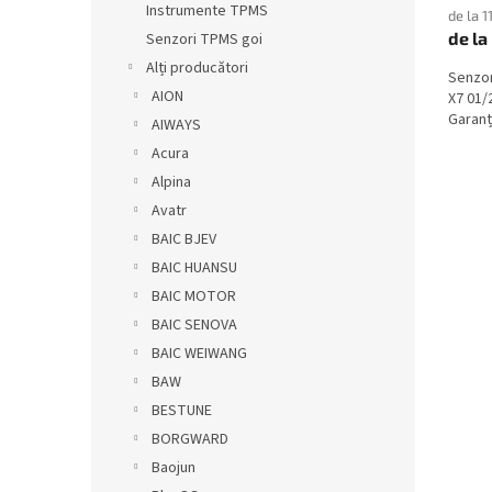
Instrumente TPMS
de la 1
de la
Senzori TPMS goi
Alți producători
Senzo
AION
X7 01/
Garanți
AIWAYS
Acura
Alpina
Avatr
BAIC BJEV
BAIC HUANSU
BAIC MOTOR
BAIC SENOVA
BAIC WEIWANG
BAW
BESTUNE
BORGWARD
Baojun