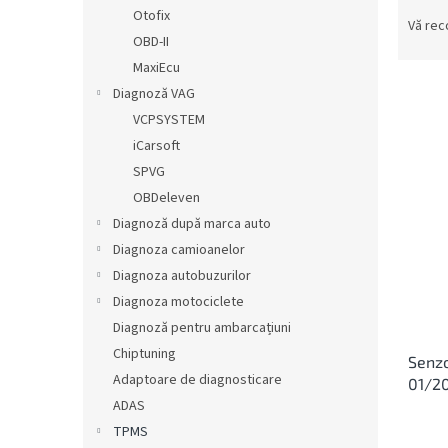
S
ă
Otofix
e
Vă re
OBD-II
l
e
MaxiEcu
c
Diagnoză VAG
t
VCPSYSTEM
a
L
iCarsoft
r
i
SPVG
e
s
OBDeleven
a
t
p
Diagnoză după marca auto
ă
r
Diagnoza camioanelor
p
o
r
Diagnoza autobuzurilor
d
o
Diagnoza motociclete
u
d
Diagnoză pentru ambarcațiuni
s
u
u
Chiptuning
Senzo
s
l
Adaptoare de diagnosticare
01/20
e
u
ADAS
i
TPMS