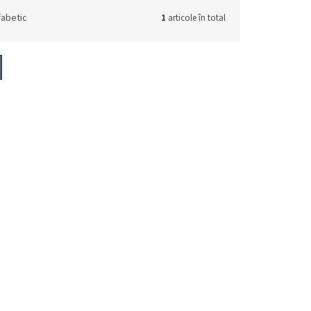
fabetic
1
articole în total