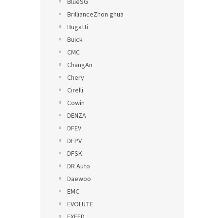
BlueSG
BrillianceZhon ghua
Bugatti
Buick
CMC
ChangAn
Chery
Cirelli
Cowin
DENZA
DFEV
DFPV
DFSK
DR Auto
Daewoo
EMC
EVOLUTE
EXEED