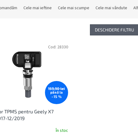
comandăm
Cele mai ieftine
Cele mai scumpe
Cele mai vândute
Al
DESCHIDERE FILTRU
Cod:
28330
159,90 lei
până la
–15 %
r TPMS pentru Geely X7
17-12/2019
În stoc