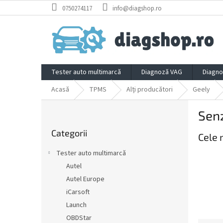
Treci
0750274117
info@diagshop.ro
la
conținut
Tester auto multimarcă
Diagnoză VAG
Diagno
Acasă
TPMS
Alți producători
Geely
B
Sen
a
Sari
r
Categorii
peste
Cele 
ă
categorii
l
Tester auto multimarcă
a
Autel
t
Autel Europe
e
r
iCarsoft
a
Launch
l
OBDStar