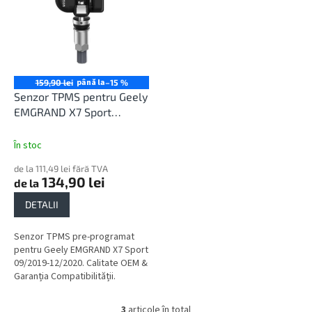
până la
159,90 lei
–15 %
Senzor TPMS pentru Geely
EMGRAND X7 Sport
09/2019-12/2020
În stoc
de la 111,49 lei fără TVA
134,90 lei
de la
DETALII
Senzor TPMS pre-programat
pentru Geely EMGRAND X7 Sport
09/2019-12/2020. Calitate OEM &
Garanția Compatibilității.
3
articole în total