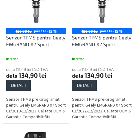
r
t
o
ă
d
p
u
r
s
o
până la
până la
159,90 lei
–15 %
159,90 lei
–15 %
u
d
Senzor TPMS pentru Geely
Senzor TPMS pentru Geely
l
u
EMGRAND X7 Sport
EMGRAND X7 Sport
u
s
01/2019-12/2023
01/2022-12/2023
i
e
În stoc
În stoc
de la 111,49 lei fără TVA
de la 111,49 lei fără TVA
134,90 lei
134,90 lei
de la
de la
DETALII
DETALII
Senzor TPMS pre-programat
Senzor TPMS pre-programat
pentru Geely EMGRAND X7 Sport
pentru Geely EMGRAND X7 Sport
01/2019-12/2023. Calitate OEM &
01/2022-12/2023. Calitate OEM &
Garanția Compatibilității.
Garanția Compatibilității.