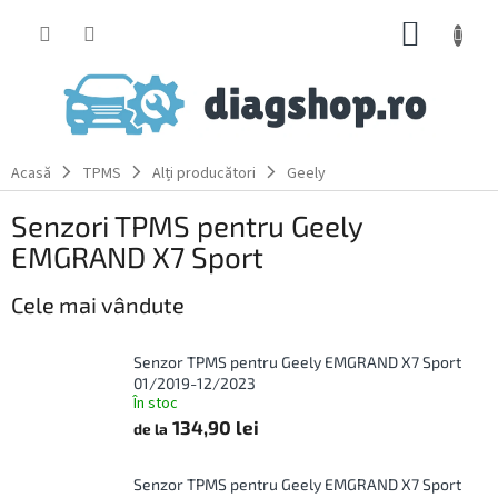
Treci
COŞ
la
conținut
DE
CUMPĂ
Acasă
TPMS
Alți producători
Geely
Senzori TPMS pentru Geely
EMGRAND X7 Sport
Cele mai vândute
Senzor TPMS pentru Geely EMGRAND X7 Sport
01/2019-12/2023
În stoc
134,90 lei
de la
Senzor TPMS pentru Geely EMGRAND X7 Sport