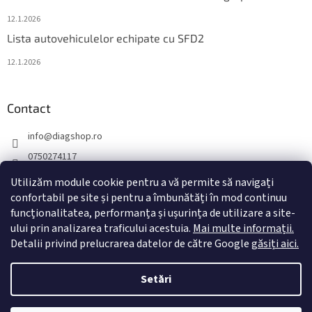
12.1.2026
Lista autovehiculelor echipate cu SFD2
12.1.2026
Contact
info
@
diagshop.ro
0750274117
diagshopro
Utilizăm module cookie pentru a vă permite să navigați
diagshopro
confortabil pe site și pentru a îmbunătăți în mod continuu
funcționalitatea, performanța și ușurința de utilizare a site-
@diagshopro
ului prin analizarea traficului acestuia.
Mai multe informații.
Detalii privind prelucrarea datelor de către Google
găsiți aici.
Creat de Shoptet
Setări
Drepturi de autor 2026
diagshop.ro
. Toate drepturile rezervate.