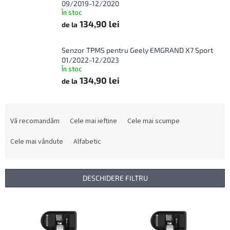
09/2019-12/2020
În stoc
134,90 lei
de la
Senzor TPMS pentru Geely EMGRAND X7 Sport
01/2022-12/2023
În stoc
134,90 lei
de la
S
e
Vă recomandăm
Cele mai ieftine
Cele mai scumpe
l
e
Cele mai vândute
Alfabetic
c
t
a
DESCHIDERE FILTRU
r
e
L
a
i
p
s