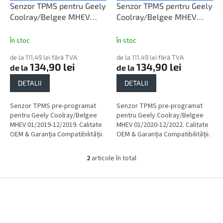
u
d
Senzor TPMS pentru Geely
Senzor TPMS pentru Geely
l
u
Coolray/Belgee MHEV
Coolray/Belgee MHEV
u
s
01/2019-12/2019
01/2020-12/2022
i
e
În stoc
În stoc
de la 111,49 lei fără TVA
de la 111,49 lei fără TVA
134,90 lei
134,90 lei
de la
de la
DETALII
DETALII
Senzor TPMS pre-programat
Senzor TPMS pre-programat
pentru Geely Coolray/Belgee
pentru Geely Coolray/Belgee
MHEV 01/2019-12/2019. Calitate
MHEV 01/2020-12/2022. Calitate
OEM & Garanția Compatibilității.
OEM & Garanția Compatibilității.
2
articole în total
C
o
n
S
t
u
r
b
o
s
l