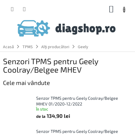
Treci
COŞ
la
conținut
DE
CUMPĂ
Acasă
TPMS
Alți producători
Geely
Senzori TPMS pentru Geely
Coolray/Belgee MHEV
Cele mai vândute
Senzor TPMS pentru Geely Coolray/Belgee
MHEV 01/2020-12/2022
În stoc
134,90 lei
de la
Senzor TPMS pentru Geely Coolray/Belgee