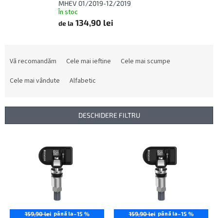
MHEV 01/2019-12/2019
În stoc
134,90 lei
de la
S
e
Vă recomandăm
Cele mai ieftine
Cele mai scumpe
l
e
Cele mai vândute
Alfabetic
c
t
a
DESCHIDERE FILTRU
r
e
L
a
i
p
s
r
t
o
ă
d
p
u
r
s
o
până la
până la
159,90 lei
–15 %
159,90 lei
–15 %