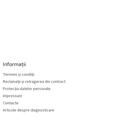
r
i
l
o
r
Informații
Termeni și condiții
Reclamații și retragerea din contract
Protecția datelor personale
Impressum
Contacte
Articole despre diagnosticare