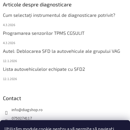
Articole despre diagnosticare
Cum selectați instrumentul de diagnosticare potrivit?
4.3.2026
Programarea senzorilor TPMS CGSULIT
4.3.2026
Autel: Deblocarea SFD la autovehicule ale grupului VAG
12.1.2026
Lista autovehiculelor echipate cu SFD2
12.1.2026
Contact
info
@
diagshop.ro
0750274117
diagshopro
Utilizăm module cookie pentru a vă permite să navigați