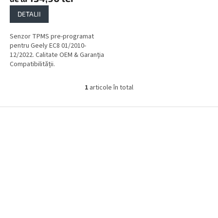
DETALII
Senzor TPMS pre-programat
pentru Geely EC8 01/2010-
12/2022. Calitate OEM & Garanția
Compatibilității.
1
articole în total
C
o
n
S
t
u
r
b
o
s
l
o
u
l
l
l
i
s
t
ă