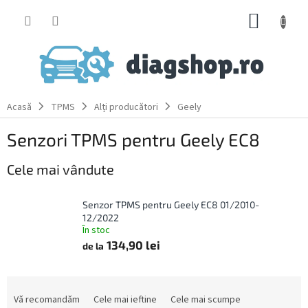
Treci
COŞ
la
conținut
DE
CUMPĂ
Acasă
TPMS
Alți producători
Geely
Senzori TPMS pentru Geely EC8
Cele mai vândute
Senzor TPMS pentru Geely EC8 01/2010-
12/2022
În stoc
134,90 lei
de la
S
e
Vă recomandăm
Cele mai ieftine
Cele mai scumpe