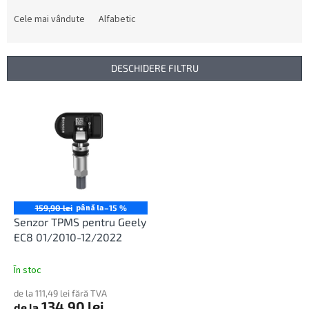
l
e
Cele mai vândute
Alfabetic
c
t
a
DESCHIDERE FILTRU
r
e
L
a
i
p
s
r
t
o
ă
d
p
u
r
s
o
până la
159,90 lei
–15 %
u
d
Senzor TPMS pentru Geely
l
u
EC8 01/2010-12/2022
u
s
i
e
În stoc
de la 111,49 lei fără TVA
134,90 lei
de la