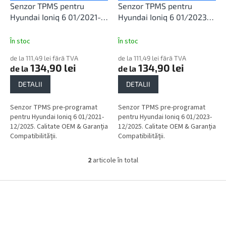
u
d
Senzor TPMS pentru
Senzor TPMS pentru
l
u
Hyundai Ioniq 6 01/2021-
Hyundai Ioniq 6 01/2023-
u
s
12/2025
12/2025
i
e
În stoc
În stoc
de la 111,49 lei fără TVA
de la 111,49 lei fără TVA
134,90 lei
134,90 lei
de la
de la
DETALII
DETALII
Senzor TPMS pre-programat
Senzor TPMS pre-programat
pentru Hyundai Ioniq 6 01/2021-
pentru Hyundai Ioniq 6 01/2023-
12/2025. Calitate OEM & Garanția
12/2025. Calitate OEM & Garanția
Compatibilității.
Compatibilității.
2
articole în total
C
o
n
S
t
u
r
b
o
s
l