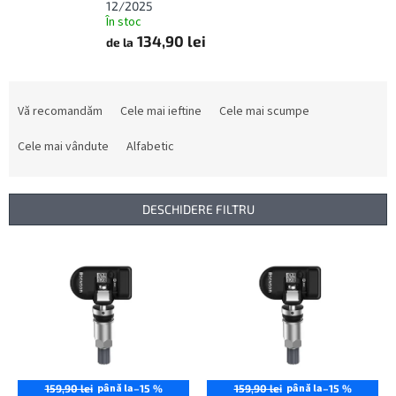
12/2025
În stoc
134,90 lei
de la
S
e
Vă recomandăm
Cele mai ieftine
Cele mai scumpe
l
e
Cele mai vândute
Alfabetic
c
t
a
DESCHIDERE FILTRU
r
e
L
a
i
p
s
r
t
o
ă
d
p
u
r
s
o
până la
până la
159,90 lei
–15 %
159,90 lei
–15 %