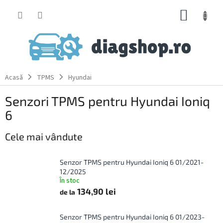
Treci
COŞ
la
conținut
DE
CUMPĂ
Acasă
TPMS
Hyundai
Senzori TPMS pentru Hyundai Ioniq
6
Cele mai vândute
Senzor TPMS pentru Hyundai Ioniq 6 01/2021-
12/2025
În stoc
134,90 lei
de la
Senzor TPMS pentru Hyundai Ioniq 6 01/2023-