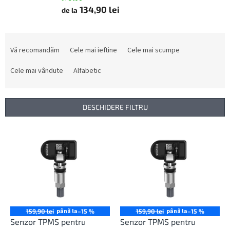
134,90 lei
de la
S
e
Vă recomandăm
Cele mai ieftine
Cele mai scumpe
l
e
Cele mai vândute
Alfabetic
c
t
a
DESCHIDERE FILTRU
r
e
L
a
i
p
s
r
t
o
ă
d
p
u
r
s
o
până la
până la
159,90 lei
–15 %
159,90 lei
–15 %
u
d
Senzor TPMS pentru
Senzor TPMS pentru