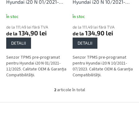
l
u
Hyundai i20 N 01/2021-
Hyundai i20 N 10/2021-
u
s
12/2025
07/2023
i
e
În stoc
În stoc
de la 111,49 lei fără TVA
de la 111,49 lei fără TVA
134,90 lei
134,90 lei
de la
de la
DETALII
DETALII
Senzor TPMS pre-programat
Senzor TPMS pre-programat
pentru Hyundai i20 N 01/2021-
pentru Hyundai i20 N 10/2021-
12/2025. Calitate OEM & Garanția
07/2023. Calitate OEM & Garanția
Compatibilității.
Compatibilității.
2
articole în total
C
o
n
S
t
u
r
b
o
s
l
o
u