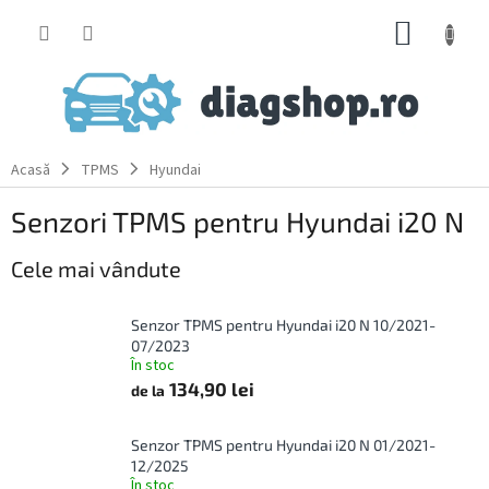
Treci
COŞ
la
conținut
DE
CUMPĂ
Acasă
TPMS
Hyundai
Senzori TPMS pentru Hyundai i20 N
Cele mai vândute
Senzor TPMS pentru Hyundai i20 N 10/2021-
07/2023
În stoc
134,90 lei
de la
Senzor TPMS pentru Hyundai i20 N 01/2021-
12/2025
În stoc