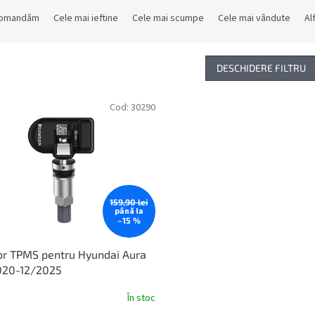
comandăm
Cele mai ieftine
Cele mai scumpe
Cele mai vândute
Al
DESCHIDERE FILTRU
Cod:
30290
159,90 lei
până la
–15 %
r TPMS pentru Hyundai Aura
020-12/2025
În stoc