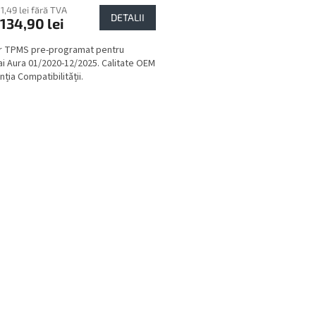
11,49 lei fără TVA
DETALII
134,90 lei
r TPMS pre-programat pentru
i Aura 01/2020-12/2025. Calitate OEM
ția Compatibilității.
C
o
n
t
r
o
l
u
l
l
i
s
t
ă
r
i