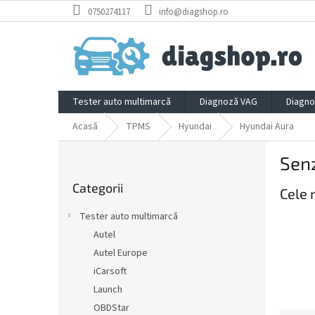
Treci
0750274117
info@diagshop.ro
la
conținut
Tester auto multimarcă
Diagnoză VAG
Diagno
Acasă
TPMS
Hyundai
Hyundai Aura
B
Sen
a
Sari
r
Categorii
peste
Cele 
ă
categorii
l
Tester auto multimarcă
a
Autel
t
Autel Europe
e
r
iCarsoft
a
Launch
l
OBDStar