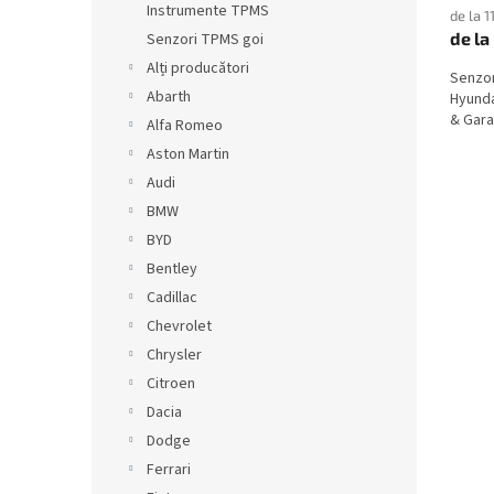
Instrumente TPMS
de la 1
de la
Senzori TPMS goi
Alți producători
Senzo
Abarth
Hyunda
& Garan
Alfa Romeo
Aston Martin
Audi
BMW
BYD
Bentley
Cadillac
Chevrolet
Chrysler
Citroen
Dacia
Dodge
Ferrari