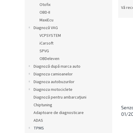
S
ă
Otofix
e
Vă re
OBD-II
l
e
MaxiEcu
c
Diagnoză VAG
t
VCPSYSTEM
a
L
iCarsoft
r
i
SPVG
e
s
OBDeleven
a
t
p
Diagnoză după marca auto
ă
r
Diagnoza camioanelor
p
o
r
Diagnoza autobuzurilor
d
o
Diagnoza motociclete
u
d
Diagnoză pentru ambarcațiuni
s
u
u
Chiptuning
Senzo
s
l
Adaptoare de diagnosticare
01/2
e
u
ADAS
i
TPMS