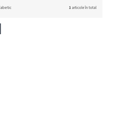
fabetic
1
articole în total