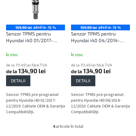
până la
până la
159,90 lei
–15 %
159,90 lei
–15 %
Senzor TPMS pentru
Senzor TPMS pentru
Hyundai i40 01/2017-
Hyundai i40 04/2014-
12/2019
12/2020
În stoc
În stoc
de la 111,49 lei fără TVA
de la 111,49 lei fără TVA
134,90 lei
134,90 lei
de la
de la
DETALII
DETALII
Senzor TPMS pre-programat
Senzor TPMS pre-programat
pentru Hyundai i40 01/2017-
pentru Hyundai i40 04/2014-
12/2019. Calitate OEM & Garanția
12/2020. Calitate OEM & Garanția
Compatibilității.
Compatibilității.
4
articole în total
C
o