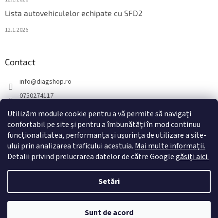
Lista autovehiculelor echipate cu SFD2
12.1.2026
Contact
info
@
diagshop.ro
0750274117
diagshopro
Utilizăm module cookie pentru a vă permite să navigați
diagshopro
confortabil pe site și pentru a îmbunătăți în mod continuu
funcționalitatea, performanța și ușurința de utilizare a site-
@diagshopro
ului prin analizarea traficului acestuia.
Mai multe informații.
Detalii privind prelucrarea datelor de către Google
găsiți aici.
Creat de Shoptet
Setări
Drepturi de autor 2026
diagshop.ro
. Toate drepturile rezervate.
Sunt de acord
Editați setările cookie-urilor