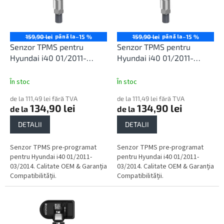
o
ă
d
p
u
r
s
o
până la
până la
159,90 lei
–15 %
159,90 lei
–15 %
u
d
Senzor TPMS pentru
Senzor TPMS pentru
l
u
Hyundai i40 01/2011-
Hyundai i40 01/2011-
u
s
03/2014
03/2014
i
e
În stoc
În stoc
de la 111,49 lei fără TVA
de la 111,49 lei fără TVA
134,90 lei
134,90 lei
de la
de la
DETALII
DETALII
Senzor TPMS pre-programat
Senzor TPMS pre-programat
pentru Hyundai i40 01/2011-
pentru Hyundai i40 01/2011-
03/2014. Calitate OEM & Garanția
03/2014. Calitate OEM & Garanția
Compatibilității.
Compatibilității.