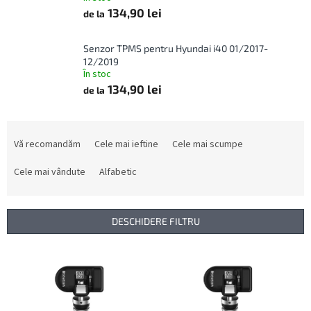
134,90 lei
de la
Senzor TPMS pentru Hyundai i40 01/2017-
12/2019
În stoc
134,90 lei
de la
S
e
Vă recomandăm
Cele mai ieftine
Cele mai scumpe
l
e
Cele mai vândute
Alfabetic
c
t
a
DESCHIDERE FILTRU
r
e
L
a
i
p
s
r
t