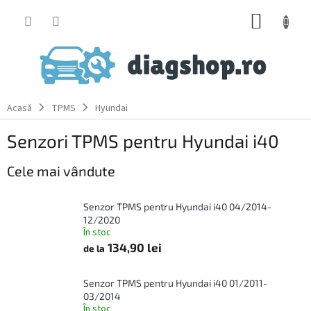
Treci
COŞ
la
conținut
DE
CUMPĂ
Acasă
TPMS
Hyundai
Senzori TPMS pentru Hyundai i40
Cele mai vândute
Senzor TPMS pentru Hyundai i40 04/2014-
12/2020
În stoc
134,90 lei
de la
Senzor TPMS pentru Hyundai i40 01/2011-
03/2014
În stoc