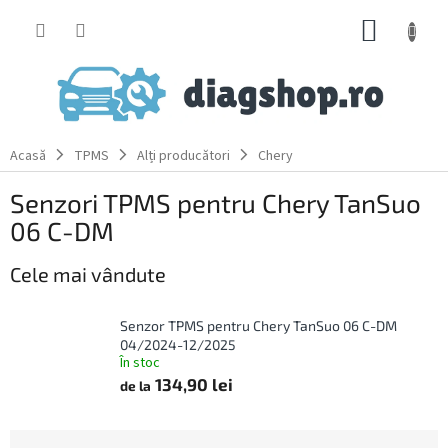
Treci
COŞ
la
conținut
DE
CUMPĂ
Acasă
TPMS
Alți producători
Chery
Senzori TPMS pentru Chery TanSuo
06 C-DM
Cele mai vândute
Senzor TPMS pentru Chery TanSuo 06 C-DM
04/2024-12/2025
În stoc
134,90 lei
de la
S