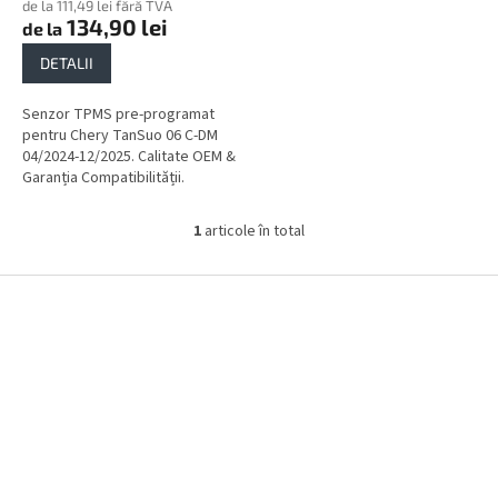
de la 111,49 lei fără TVA
134,90 lei
de la
DETALII
Senzor TPMS pre-programat
pentru Chery TanSuo 06 C-DM
04/2024-12/2025. Calitate OEM &
Garanția Compatibilității.
1
articole în total
C
o
n
S
t
u
r
b
o
s
l
o
u
l
l
l
i
s
t