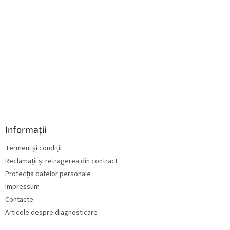
ă
r
i
l
o
r
Informații
Termeni și condiții
Reclamații și retragerea din contract
Protecția datelor personale
Impressum
Contacte
Articole despre diagnosticare