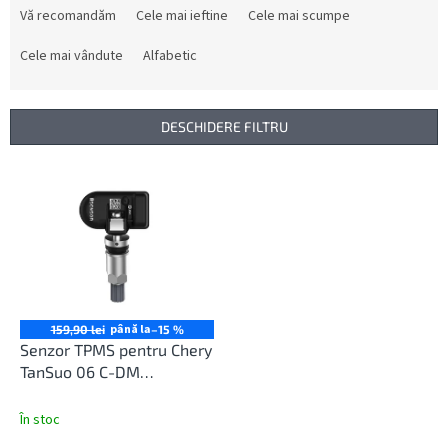
e
Vă recomandăm
Cele mai ieftine
Cele mai scumpe
l
e
Cele mai vândute
Alfabetic
c
t
a
DESCHIDERE FILTRU
r
e
L
a
i
p
s
r
t
o
ă
d
p
u
r
s
o
până la
159,90 lei
–15 %
u
d
Senzor TPMS pentru Chery
l
u
TanSuo 06 C-DM
u
s
04/2024-12/2025
i
e
În stoc