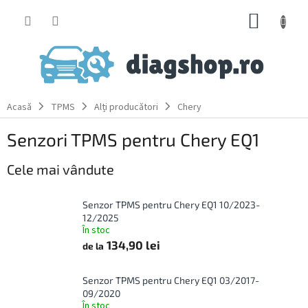
Treci
COŞ
la
conținut
DE
CUMPĂ
Acasă
TPMS
Alți producători
Chery
Senzori TPMS pentru Chery EQ1
Cele mai vândute
Senzor TPMS pentru Chery EQ1 10/2023-
12/2025
În stoc
134,90 lei
de la
Senzor TPMS pentru Chery EQ1 03/2017-
09/2020
În stoc