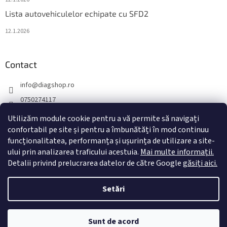
Lista autovehiculelor echipate cu SFD2
12.1.2026
Contact
info
@
diagshop.ro
0750274117
diagshopro
Utilizăm module cookie pentru a vă permite să navigați
diagshopro
confortabil pe site și pentru a îmbunătăți în mod continuu
funcționalitatea, performanța și ușurința de utilizare a site-
@diagshopro
ului prin analizarea traficului acestuia.
Mai multe informații.
Detalii privind prelucrarea datelor de către Google
găsiți aici.
Creat de Shoptet
Setări
Drepturi de autor 2026
diagshop.ro
. Toate drepturile rezervate.
Sunt de acord
Editați setările cookie-urilor