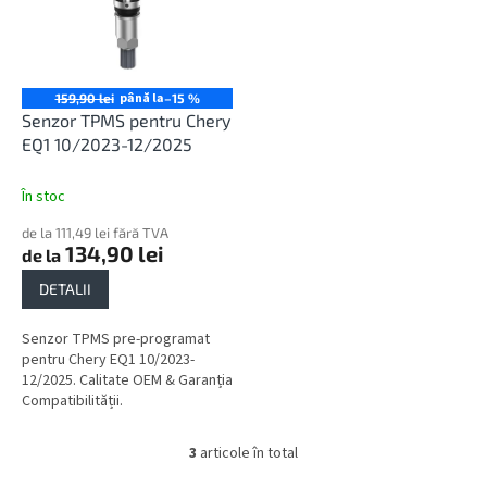
până la
159,90 lei
–15 %
Senzor TPMS pentru Chery
EQ1 10/2023-12/2025
În stoc
de la 111,49 lei fără TVA
134,90 lei
de la
DETALII
Senzor TPMS pre-programat
pentru Chery EQ1 10/2023-
12/2025. Calitate OEM & Garanția
Compatibilității.
3
articole în total
C
o