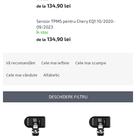
134,90 lei
de la
Senzor TPMS pentru Chery EQ1 10/2020-
09/2023
În stoc
134,90 lei
de la
S
e
Vă recomandăm
Cele mai ieftine
Cele mai scumpe
l
e
Cele mai vândute
Alfabetic
c
t
a
DESCHIDERE FILTRU
r
e
L
a
i
p
s
r
t