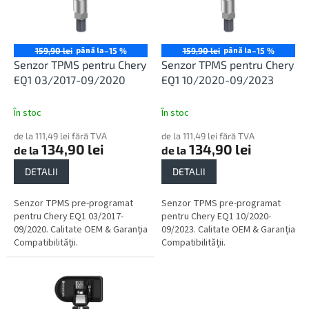
o
ă
d
p
u
r
s
o
până la
până la
159,90 lei
–15 %
159,90 lei
–15 %
u
d
Senzor TPMS pentru Chery
Senzor TPMS pentru Chery
l
u
EQ1 03/2017-09/2020
EQ1 10/2020-09/2023
u
s
i
e
În stoc
În stoc
de la 111,49 lei fără TVA
de la 111,49 lei fără TVA
134,90 lei
134,90 lei
de la
de la
DETALII
DETALII
Senzor TPMS pre-programat
Senzor TPMS pre-programat
pentru Chery EQ1 03/2017-
pentru Chery EQ1 10/2020-
09/2020. Calitate OEM & Garanția
09/2023. Calitate OEM & Garanția
Compatibilității.
Compatibilității.