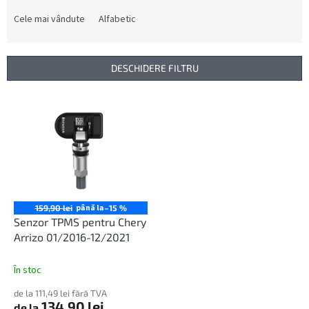
l
e
Cele mai vândute
Alfabetic
c
t
a
DESCHIDERE FILTRU
r
e
L
a
i
p
s
r
t
o
ă
d
p
u
r
s
o
până la
159,90 lei
–15 %
u
d
Senzor TPMS pentru Chery
l
u
Arrizo 01/2016-12/2021
u
s
i
e
În stoc
de la 111,49 lei fără TVA
134,90 lei
de la