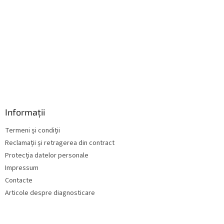
r
i
l
o
r
Informații
Termeni și condiții
Reclamații și retragerea din contract
Protecția datelor personale
Impressum
Contacte
Articole despre diagnosticare