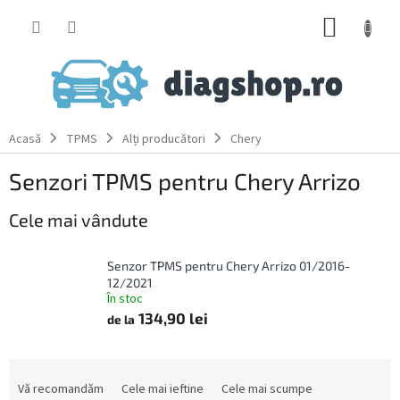
Treci
COŞ
la
conținut
DE
CUMPĂ
Acasă
TPMS
Alți producători
Chery
Senzori TPMS pentru Chery Arrizo
Cele mai vândute
Senzor TPMS pentru Chery Arrizo 01/2016-
12/2021
În stoc
134,90 lei
de la
S
e
Vă recomandăm
Cele mai ieftine
Cele mai scumpe