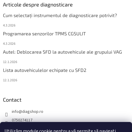
Articole despre diagnosticare
Cum selectați instrumentul de diagnosticare potrivit?
4.3.2026
Programarea senzorilor TPMS CGSULIT
4.3.2026
Autel: Deblocarea SFD la autovehicule ale grupului VAG
12.1.2026
Lista autovehiculelor echipate cu SFD2
12.1.2026
Contact
info
@
diagshop.ro
0750274117
diagshopro
Utilizăm module cookie pentru a vă permite să navigați