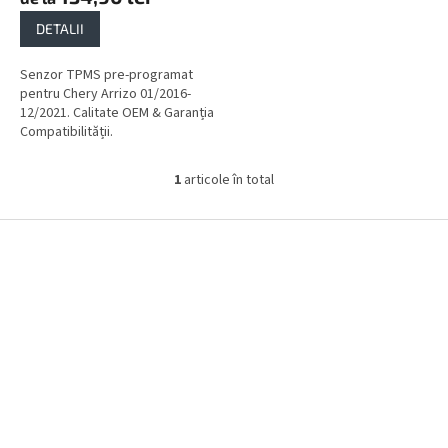
DETALII
Senzor TPMS pre-programat
pentru Chery Arrizo 01/2016-
12/2021. Calitate OEM & Garanția
Compatibilității.
1
articole în total
C
o
n
S
t
u
r
b
o
s
l
o
u
l
l
l
i
s
t
ă