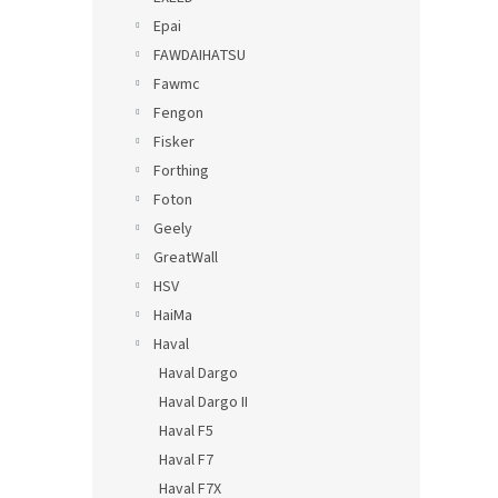
Epai
FAWDAIHATSU
Fawmc
Fengon
Fisker
Forthing
Foton
Geely
GreatWall
HSV
HaiMa
Haval
Haval Dargo
Haval Dargo II
Haval F5
Haval F7
Haval F7X