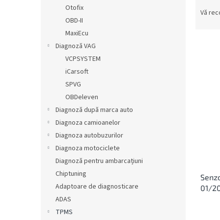
S
ă
Otofix
e
Vă re
OBD-II
l
e
MaxiEcu
c
Diagnoză VAG
t
VCPSYSTEM
a
L
iCarsoft
r
i
SPVG
e
s
OBDeleven
a
t
p
Diagnoză după marca auto
ă
r
Diagnoza camioanelor
p
o
r
Diagnoza autobuzurilor
d
o
Diagnoza motociclete
u
d
Diagnoză pentru ambarcațiuni
s
u
u
Chiptuning
Senzo
s
l
Adaptoare de diagnosticare
01/2
e
u
ADAS
i
TPMS