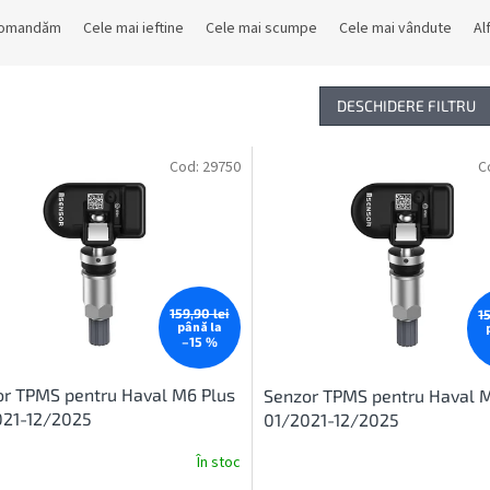
comandăm
Cele mai ieftine
Cele mai scumpe
Cele mai vândute
Al
DESCHIDERE FILTRU
Cod:
29750
C
159,90 lei
1
până la
–15 %
r TPMS pentru Haval M6 Plus
Senzor TPMS pentru Haval 
021-12/2025
01/2021-12/2025
În stoc