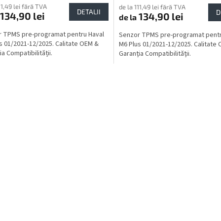
11,49 lei fără TVA
de la 111,49 lei fără TVA
DETALII
D
134,90 lei
134,90 lei
de la
 TPMS pre-programat pentru Haval
Senzor TPMS pre-programat pentr
s 01/2021-12/2025. Calitate OEM &
M6 Plus 01/2021-12/2025. Calitate
a Compatibilității.
Garanția Compatibilității.
C
o
n
t
r
o
l
u
l
l
i
s
t
ă
r
i