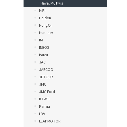
Haval M6 Plus
HiPhi
Holden
HongQi
Hummer
IM
INEOS
Isuzu
JAC
JAECOO
JETOUR
JMC
JMC Ford
KAWEI
Karma
LDV
LEAPMOTOR