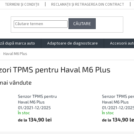
TERMENI ȘI CONDIȚII
RECLAMAȚII ȘI RETRAGEREA DIN CONTRACT
CĂUTARE
ză după marca auto
Adaptoare de diagnosticare
Accesorii aut
Haval M6 Plus
zori TPMS pentru Haval M6 Plus
mai vândute
Senzor TPMS pentru
Senzor TPMS pe
Haval M6 Plus
Haval M6 Plus
01/2021-12/2025
01/2021-12/202
În stoc
În stoc
134,90 lei
134,90 le
de la
de la