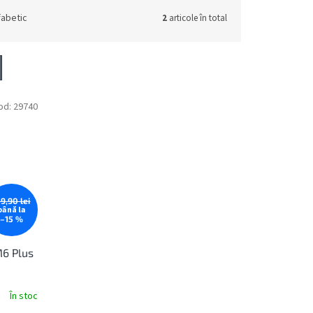
fabetic
2
articole în total
od:
29740
59,90 lei
până la
–15 %
M6 Plus
În stoc