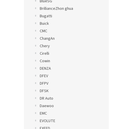
BlueSG
BrillianceZhon ghua
Bugatti
Buick
CMC
ChangAn
Chery
Cirelli
Cowin
DENZA
DFEV
DFPV
DFSK
DR Auto
Daewoo
EMC
EVOLUTE
EXEED