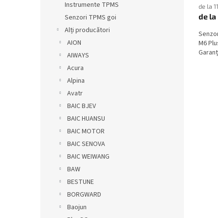
Instrumente TPMS
de la 1
de la
Senzori TPMS goi
Alți producători
Senzor
AION
M6 Plu
Garanți
AIWAYS
Acura
Alpina
Avatr
BAIC BJEV
BAIC HUANSU
BAIC MOTOR
BAIC SENOVA
BAIC WEIWANG
BAW
BESTUNE
BORGWARD
Baojun