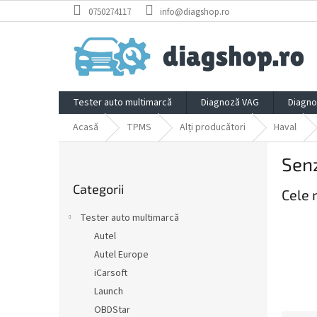
Treci
0750274117
info@diagshop.ro
la
conținut
Tester auto multimarcă
Diagnoză VAG
Diagno
Acasă
TPMS
Alți producători
Haval
B
Sen
a
Sari
r
Categorii
peste
Cele 
ă
categorii
l
Tester auto multimarcă
a
Autel
t
Autel Europe
e
r
iCarsoft
a
Launch
l
OBDStar