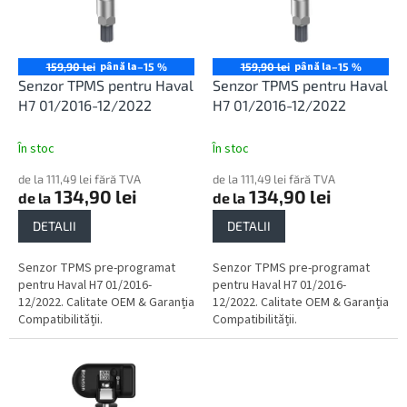
o
ă
d
p
u
r
s
o
până la
până la
159,90 lei
–15 %
159,90 lei
–15 %
u
d
Senzor TPMS pentru Haval
Senzor TPMS pentru Haval
l
u
H7 01/2016-12/2022
H7 01/2016-12/2022
u
s
i
e
În stoc
În stoc
de la 111,49 lei fără TVA
de la 111,49 lei fără TVA
134,90 lei
134,90 lei
de la
de la
DETALII
DETALII
Senzor TPMS pre-programat
Senzor TPMS pre-programat
pentru Haval H7 01/2016-
pentru Haval H7 01/2016-
12/2022. Calitate OEM & Garanția
12/2022. Calitate OEM & Garanția
Compatibilității.
Compatibilității.