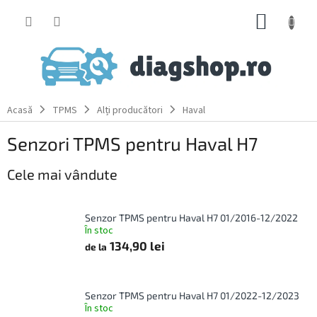
Treci
COŞ
la
conținut
DE
CUMPĂ
Acasă
TPMS
Alți producători
Haval
Senzori TPMS pentru Haval H7
Cele mai vândute
Senzor TPMS pentru Haval H7 01/2016-12/2022
În stoc
134,90 lei
de la
Senzor TPMS pentru Haval H7 01/2022-12/2023
În stoc