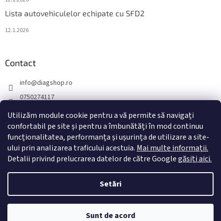
Lista autovehiculelor echipate cu SFD2
12.1.2026
Contact
info
@
diagshop.ro
0750274117
diagshopro
Utilizăm module cookie pentru a vă permite să navigați
diagshopro
confortabil pe site și pentru a îmbunătăți în mod continuu
funcționalitatea, performanța și ușurința de utilizare a site-
@diagshopro
ului prin analizarea traficului acestuia.
Mai multe informații.
Detalii privind prelucrarea datelor de către Google
găsiți aici.
Creat de Shoptet
Setări
Drepturi de autor 2026
diagshop.ro
. Toate drepturile rezervate.
Sunt de acord
Editați setările cookie-urilor