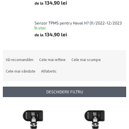
134,90 lei
de la
Senzor TPMS pentru Haval H7 01/2022-12/2023
În stoc
134,90 lei
de la
S
e
Vă recomandăm
Cele mai ieftine
Cele mai scumpe
l
e
Cele mai vândute
Alfabetic
c
t
a
DESCHIDERE FILTRU
r
e
L
a
i
p
s
r
t