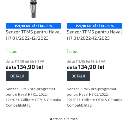
până la
până la
159,90 lei
–15 %
159,90 lei
–15 %
Senzor TPMS pentru Haval
Senzor TPMS pentru Haval
H7 01/2022-12/2023
H7 01/2022-12/2023
În stoc
În stoc
de la 111,49 lei fără TVA
de la 111,49 lei fără TVA
134,90 lei
134,90 lei
de la
de la
DETALII
DETALII
Senzor TPMS pre-programat
Senzor TPMS pre-programat
pentru Haval H7 01/2022-
pentru Haval H7 01/2022-
12/2023. Calitate OEM & Garanția
12/2023. Calitate OEM & Garanția
Compatibilității.
Compatibilității.
4
articole în total
C
o