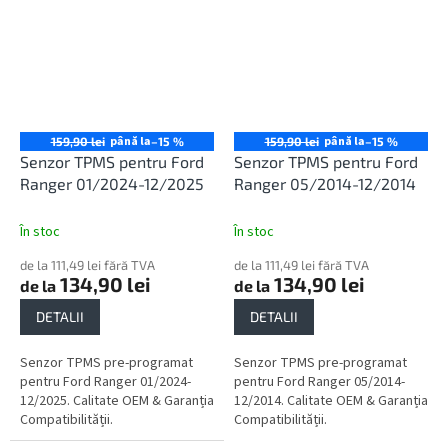
până la
până la
159,90 lei
–15 %
159,90 lei
–15 %
Senzor TPMS pentru Ford
Senzor TPMS pentru Ford
Ranger 01/2024-12/2025
Ranger 05/2014-12/2014
În stoc
În stoc
de la 111,49 lei fără TVA
de la 111,49 lei fără TVA
134,90 lei
134,90 lei
de la
de la
DETALII
DETALII
Senzor TPMS pre-programat
Senzor TPMS pre-programat
pentru Ford Ranger 01/2024-
pentru Ford Ranger 05/2014-
12/2025. Calitate OEM & Garanția
12/2014. Calitate OEM & Garanția
Compatibilității.
Compatibilității.