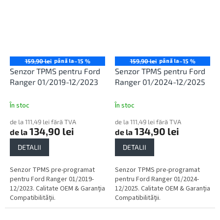
până la
până la
159,90 lei
–15 %
159,90 lei
–15 %
Senzor TPMS pentru Ford
Senzor TPMS pentru Ford
Ranger 01/2019-12/2023
Ranger 01/2024-12/2025
În stoc
În stoc
de la 111,49 lei fără TVA
de la 111,49 lei fără TVA
134,90 lei
134,90 lei
de la
de la
DETALII
DETALII
Senzor TPMS pre-programat
Senzor TPMS pre-programat
pentru Ford Ranger 01/2019-
pentru Ford Ranger 01/2024-
12/2023. Calitate OEM & Garanția
12/2025. Calitate OEM & Garanția
Compatibilității.
Compatibilității.