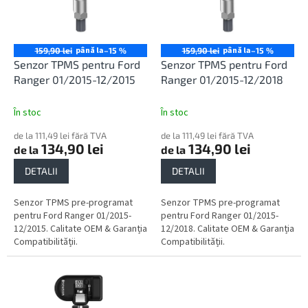
o
ă
d
p
u
r
s
o
până la
până la
159,90 lei
–15 %
159,90 lei
–15 %
u
d
Senzor TPMS pentru Ford
Senzor TPMS pentru Ford
l
u
Ranger 01/2015-12/2015
Ranger 01/2015-12/2018
u
s
i
e
În stoc
În stoc
de la 111,49 lei fără TVA
de la 111,49 lei fără TVA
134,90 lei
134,90 lei
de la
de la
DETALII
DETALII
Senzor TPMS pre-programat
Senzor TPMS pre-programat
pentru Ford Ranger 01/2015-
pentru Ford Ranger 01/2015-
12/2015. Calitate OEM & Garanția
12/2018. Calitate OEM & Garanția
Compatibilității.
Compatibilității.