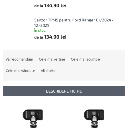
134,90 lei
de la
Senzor TPMS pentru Ford Ranger 01/2024-
12/2025
În stoc
134,90 lei
de la
S
e
Vă recomandăm
Cele mai ieftine
Cele mai scumpe
l
e
Cele mai vândute
Alfabetic
c
t
a
DESCHIDERE FILTRU
r
e
L
a
i
p
s
r
t