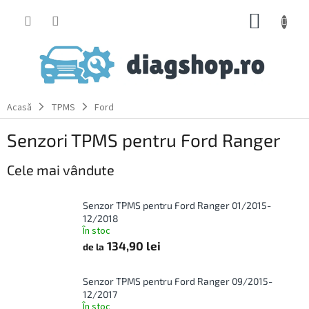
Treci
COŞ
la
conținut
DE
CUMPĂ
Acasă
TPMS
Ford
Senzori TPMS pentru Ford Ranger
Cele mai vândute
Senzor TPMS pentru Ford Ranger 01/2015-
12/2018
În stoc
134,90 lei
de la
Senzor TPMS pentru Ford Ranger 09/2015-
12/2017
În stoc