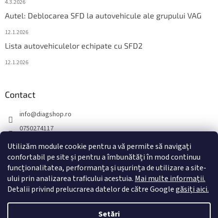
4.3.2026
Autel: Deblocarea SFD la autovehicule ale grupului VAG
12.1.2026
Lista autovehiculelor echipate cu SFD2
12.1.2026
Contact
info
@
diagshop.ro
0750274117
diagshopro
Utilizăm module cookie pentru a vă permite să navigați
confortabil pe site și pentru a îmbunătăți în mod continuu
diagshopro
funcționalitatea, performanța și ușurința de utilizare a site-
@diagshopro
ului prin analizarea traficului acestuia.
Mai multe informații.
Detalii privind prelucrarea datelor de către Google
găsiți aici.
Creat de Shoptet
Setări