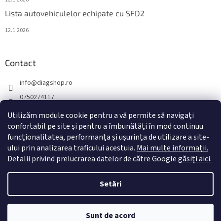
Lista autovehiculelor echipate cu SFD2
12.1.2026
Contact
info
@
diagshop.ro
0750274117
diagshopro
Utilizăm module cookie pentru a vă permite să navigați
diagshopro
confortabil pe site și pentru a îmbunătăți în mod continuu
funcționalitatea, performanța și ușurința de utilizare a site-
@diagshopro
ului prin analizarea traficului acestuia.
Mai multe informații.
Detalii privind prelucrarea datelor de către Google
găsiți aici.
Creat de Shoptet
Setări
Drepturi de autor 2026
diagshop.ro
. Toate drepturile rezervate.
Sunt de acord
Editați setările cookie-urilor