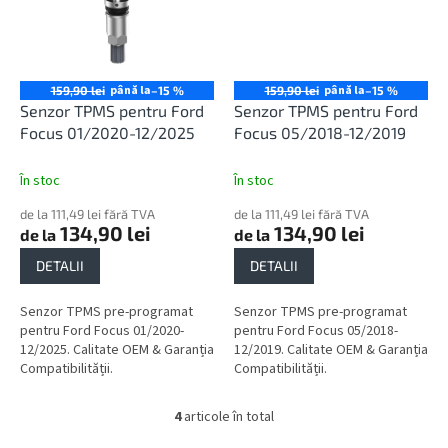
până la
până la
159,90 lei
–15 %
159,90 lei
–15 %
Senzor TPMS pentru Ford
Senzor TPMS pentru Ford
Focus 01/2020-12/2025
Focus 05/2018-12/2019
În stoc
În stoc
de la 111,49 lei fără TVA
de la 111,49 lei fără TVA
134,90 lei
134,90 lei
de la
de la
DETALII
DETALII
Senzor TPMS pre-programat
Senzor TPMS pre-programat
pentru Ford Focus 01/2020-
pentru Ford Focus 05/2018-
12/2025. Calitate OEM & Garanția
12/2019. Calitate OEM & Garanția
Compatibilității.
Compatibilității.
4
articole în total
C
o