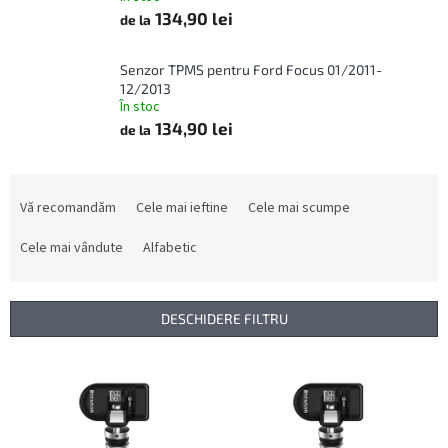
134,90 lei
de la
Senzor TPMS pentru Ford Focus 01/2011-
12/2013
În stoc
134,90 lei
de la
S
e
Vă recomandăm
Cele mai ieftine
Cele mai scumpe
l
e
Cele mai vândute
Alfabetic
c
t
a
DESCHIDERE FILTRU
r
e
L
a
i
p
s
r
t