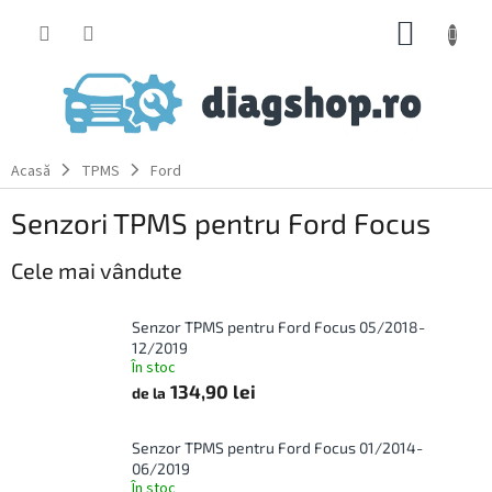
Treci
COŞ
la
conținut
DE
CUMPĂ
Acasă
TPMS
Ford
Senzori TPMS pentru Ford Focus
Cele mai vândute
Senzor TPMS pentru Ford Focus 05/2018-
12/2019
În stoc
134,90 lei
de la
Senzor TPMS pentru Ford Focus 01/2014-
06/2019
În stoc