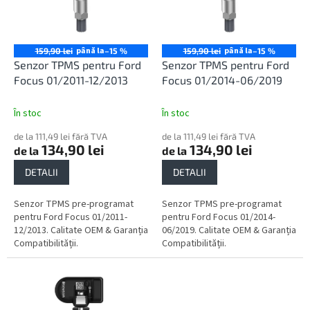
o
ă
d
p
u
r
s
o
până la
până la
159,90 lei
–15 %
159,90 lei
–15 %
u
d
Senzor TPMS pentru Ford
Senzor TPMS pentru Ford
l
u
Focus 01/2011-12/2013
Focus 01/2014-06/2019
u
s
i
e
În stoc
În stoc
de la 111,49 lei fără TVA
de la 111,49 lei fără TVA
134,90 lei
134,90 lei
de la
de la
DETALII
DETALII
Senzor TPMS pre-programat
Senzor TPMS pre-programat
pentru Ford Focus 01/2011-
pentru Ford Focus 01/2014-
12/2013. Calitate OEM & Garanția
06/2019. Calitate OEM & Garanția
Compatibilității.
Compatibilității.