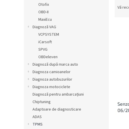
S
ă
Otofix
e
Vă re
OBD-II
l
e
MaxiEcu
c
Diagnoză VAG
t
VCPSYSTEM
a
L
iCarsoft
r
i
SPVG
e
s
OBDeleven
a
t
p
Diagnoză după marca auto
ă
r
Diagnoza camioanelor
p
o
r
Diagnoza autobuzurilor
d
o
Diagnoza motociclete
u
d
Diagnoză pentru ambarcațiuni
s
u
u
Chiptuning
Senzo
s
l
Adaptoare de diagnosticare
06/2
e
u
ADAS
i
TPMS