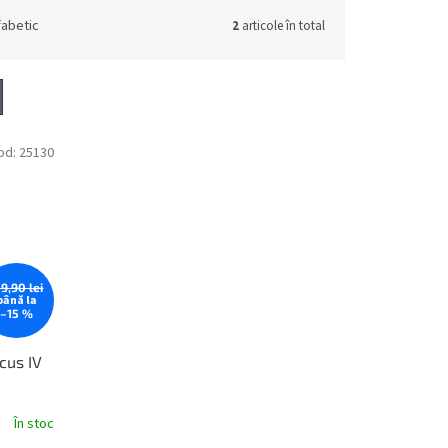
fabetic
2
articole în total
od:
25130
59,90 lei
până la
–15 %
cus IV
În stoc