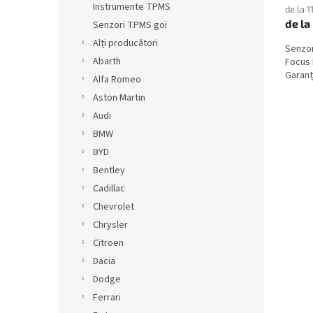
Instrumente TPMS
de la 1
de la
Senzori TPMS goi
Alți producători
Senzo
Abarth
Focus 
Garanți
Alfa Romeo
Aston Martin
Audi
BMW
BYD
Bentley
Cadillac
Chevrolet
Chrysler
Citroen
Dacia
Dodge
Ferrari