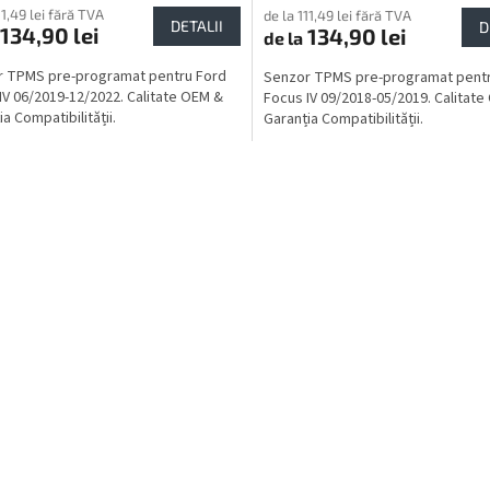
11,49 lei fără TVA
de la 111,49 lei fără TVA
DETALII
D
134,90 lei
134,90 lei
de la
r TPMS pre-programat pentru Ford
Senzor TPMS pre-programat pentr
IV 06/2019-12/2022. Calitate OEM &
Focus IV 09/2018-05/2019. Calitat
a Compatibilității.
Garanția Compatibilității.
C
o
n
t
r
o
l
u
l
l
i
s
t
ă
r
i