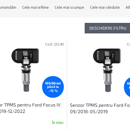
comandăm
Cele mai ieftine
Cele mai scumpe
Cele mai vândute
Al
DESCHIDERE FILTRU
Cod:
25140
C
159,90 lei
1
până la
–15 %
r TPMS pentru Ford Focus IV
Senzor TPMS pentru Ford Fo
019-12/2022
09/2018-05/2019
În stoc