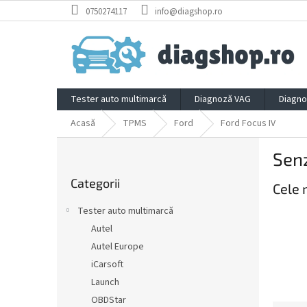
Treci
0750274117
info@diagshop.ro
la
conținut
Tester auto multimarcă
Diagnoză VAG
Diagno
Acasă
TPMS
Ford
Ford Focus IV
B
Senz
a
Sari
r
Categorii
peste
Cele 
ă
categorii
l
Tester auto multimarcă
a
Autel
t
Autel Europe
e
r
iCarsoft
a
Launch
l
OBDStar