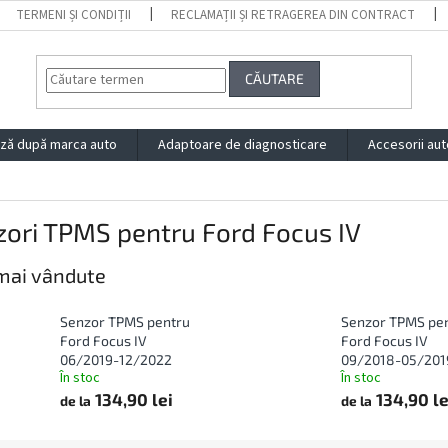
TERMENI ȘI CONDIȚII
RECLAMAȚII ȘI RETRAGEREA DIN CONTRACT
CĂUTARE
ză după marca auto
Adaptoare de diagnosticare
Accesorii aut
ori TPMS pentru Ford Focus IV
mai vândute
Senzor TPMS pentru
Senzor TPMS pe
Ford Focus IV
Ford Focus IV
06/2019-12/2022
09/2018-05/201
În stoc
În stoc
134,90 lei
134,90 le
de la
de la