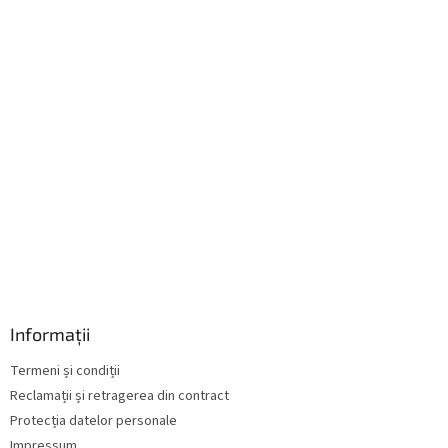
l
l
l
i
s
t
ă
r
i
l
o
r
Informații
Termeni și condiții
Reclamații și retragerea din contract
Protecția datelor personale
Impressum