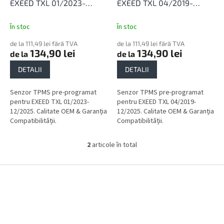
l
u
EXEED TXL 01/2023-
EXEED TXL 04/2019-
u
s
12/2025
12/2025
i
e
În stoc
În stoc
de la 111,49 lei fără TVA
de la 111,49 lei fără TVA
134,90 lei
134,90 lei
de la
de la
DETALII
DETALII
Senzor TPMS pre-programat
Senzor TPMS pre-programat
pentru EXEED TXL 01/2023-
pentru EXEED TXL 04/2019-
12/2025. Calitate OEM & Garanția
12/2025. Calitate OEM & Garanția
Compatibilității.
Compatibilității.
2
articole în total
C
o
n
S
t
u
r
b
o
s
l
o
u