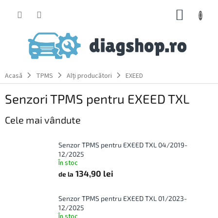
Treci
COŞ
la
conținut
DE
CUMPĂ
Acasă
TPMS
Alți producători
EXEED
Senzori TPMS pentru EXEED TXL
Cele mai vândute
Senzor TPMS pentru EXEED TXL 04/2019-
12/2025
În stoc
134,90 lei
de la
Senzor TPMS pentru EXEED TXL 01/2023-
12/2025
În stoc