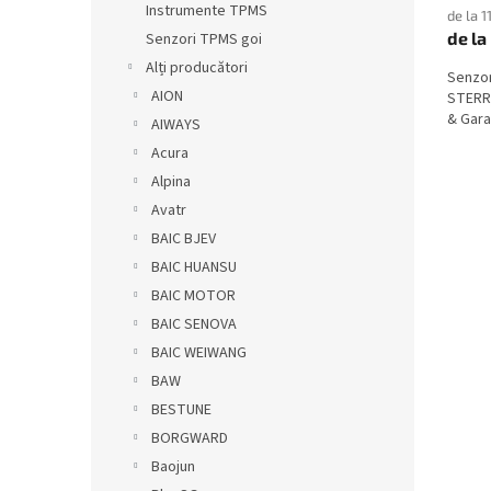
Instrumente TPMS
de la 1
de la
Senzori TPMS goi
Alți producători
Senzo
AION
STERRA
& Garan
AIWAYS
Acura
Alpina
Avatr
BAIC BJEV
BAIC HUANSU
BAIC MOTOR
BAIC SENOVA
BAIC WEIWANG
BAW
BESTUNE
BORGWARD
Baojun