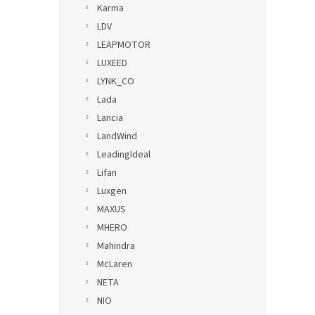
Karma
LDV
LEAPMOTOR
LUXEED
LYNK_CO
Lada
Lancia
LandWind
LeadingIdeal
Lifan
Luxgen
MAXUS
MHERO
Mahindra
McLaren
NETA
NIO