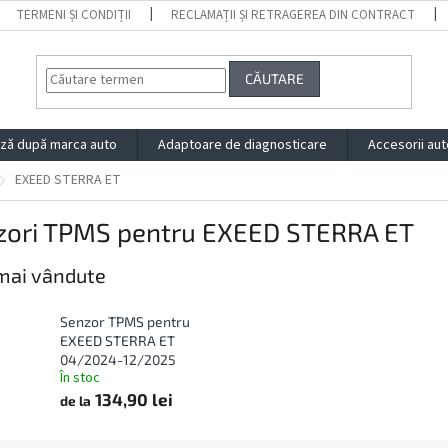
TERMENI ȘI CONDIȚII
RECLAMAȚII ȘI RETRAGEREA DIN CONTRACT
CĂUTARE
ză după marca auto
Adaptoare de diagnosticare
Accesorii aut
EXEED STERRA ET
zori TPMS pentru EXEED STERRA ET
mai vândute
Senzor TPMS pentru
EXEED STERRA ET
04/2024-12/2025
În stoc
134,90 lei
de la