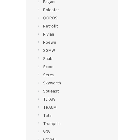
Pagani
Polestar
QOROS
Retrofit
Rivian
Roewe
SGMW
Saab
Scion
Seres
Skyworth
Soueast
TJFAW
TRAUM
Tata
Trumpchi
VGV