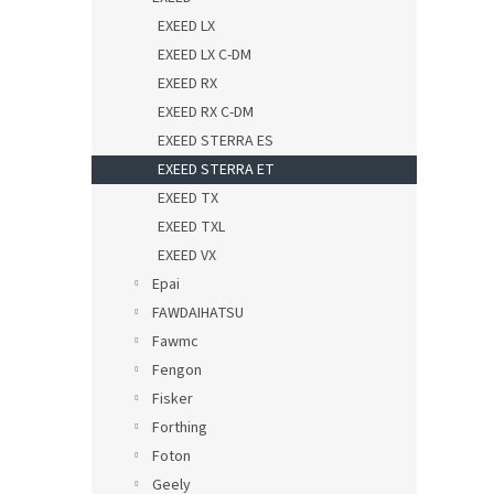
EXEED LX
EXEED LX C-DM
EXEED RX
EXEED RX C-DM
EXEED STERRA ES
EXEED STERRA ET
EXEED TX
EXEED TXL
EXEED VX
Epai
FAWDAIHATSU
Fawmc
Fengon
Fisker
Forthing
Foton
Geely