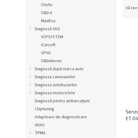
S
ă
Otofix
e
Vă re
OBD-II
l
e
MaxiEcu
c
Diagnoză VAG
t
VCPSYSTEM
a
L
iCarsoft
r
i
SPVG
e
s
OBDeleven
a
t
p
Diagnoză după marca auto
ă
r
Diagnoza camioanelor
p
o
r
Diagnoza autobuzurilor
d
o
Diagnoza motociclete
u
d
Diagnoză pentru ambarcațiuni
s
u
u
Chiptuning
Senz
s
l
Adaptoare de diagnosticare
ET 0
e
u
ADAS
i
TPMS