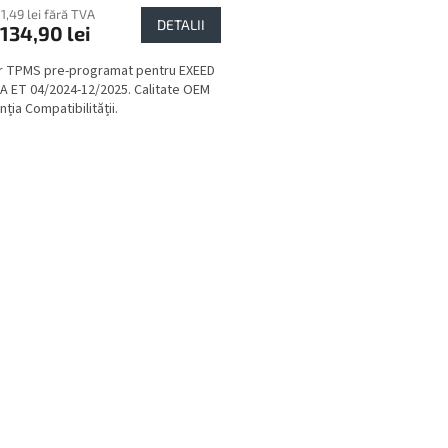
11,49 lei fără TVA
DETALII
134,90 lei
r TPMS pre-programat pentru EXEED
 ET 04/2024-12/2025. Calitate OEM
ția Compatibilității.
C
o
n
t
r
o
l
u
l
l
i
s
t
ă
r
i