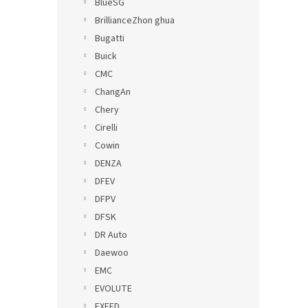
BlueSG
BrillianceZhon ghua
Bugatti
Buick
CMC
ChangAn
Chery
Cirelli
Cowin
DENZA
DFEV
DFPV
DFSK
DR Auto
Daewoo
EMC
EVOLUTE
EXEED