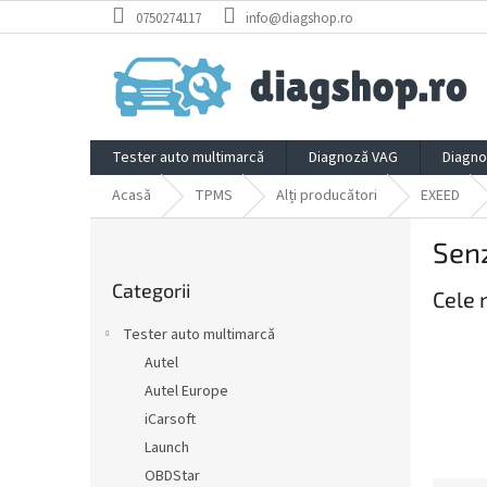
Treci
0750274117
info@diagshop.ro
la
conținut
Tester auto multimarcă
Diagnoză VAG
Diagno
Acasă
TPMS
Alți producători
EXEED
B
Sen
a
Sari
r
Categorii
peste
Cele 
ă
categorii
l
Tester auto multimarcă
a
Autel
t
Autel Europe
e
r
iCarsoft
a
Launch
l
OBDStar