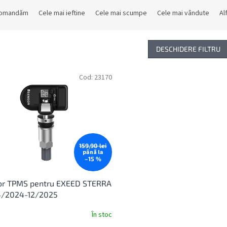
comandăm
Cele mai ieftine
Cele mai scumpe
Cele mai vândute
Al
DESCHIDERE FILTRU
Cod:
23170
159,90 lei
până la
–15 %
or TPMS pentru EXEED STERRA
4/2024-12/2025
În stoc