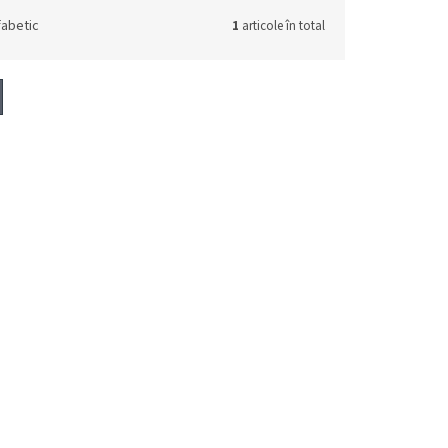
fabetic
1
articole în total