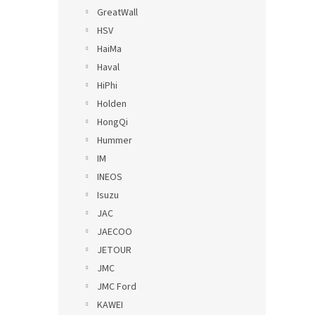
GreatWall
HSV
HaiMa
Haval
HiPhi
Holden
HongQi
Hummer
IM
INEOS
Isuzu
JAC
JAECOO
JETOUR
JMC
JMC Ford
KAWEI