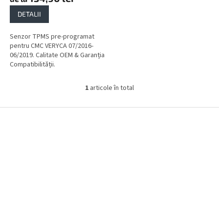
DETALII
Senzor TPMS pre-programat
pentru CMC VERYCA 07/2016-
06/2019. Calitate OEM & Garanția
Compatibilității.
1
articole în total
C
o
n
S
t
u
r
b
o
s
l
o
u
l
l
l
i
s
t
ă