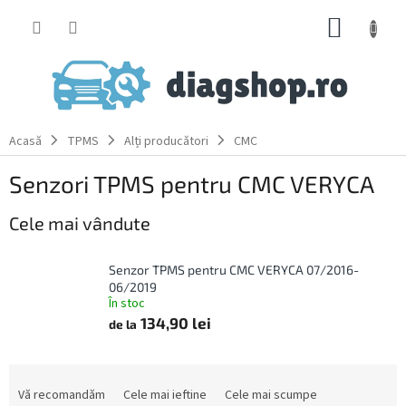
Treci
COŞ
la
conținut
DE
CUMPĂ
Acasă
TPMS
Alți producători
CMC
Senzori TPMS pentru CMC VERYCA
Cele mai vândute
Senzor TPMS pentru CMC VERYCA 07/2016-
06/2019
În stoc
134,90 lei
de la
S
e
Vă recomandăm
Cele mai ieftine
Cele mai scumpe