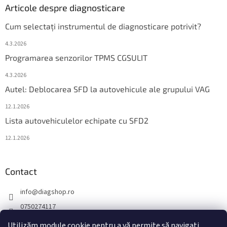
Articole despre diagnosticare
Cum selectați instrumentul de diagnosticare potrivit?
4.3.2026
Programarea senzorilor TPMS CGSULIT
4.3.2026
Autel: Deblocarea SFD la autovehicule ale grupului VAG
12.1.2026
Lista autovehiculelor echipate cu SFD2
12.1.2026
Contact
info
@
diagshop.ro
0750274117
diagshopro
Utilizăm module cookie pentru a vă permite să navigați