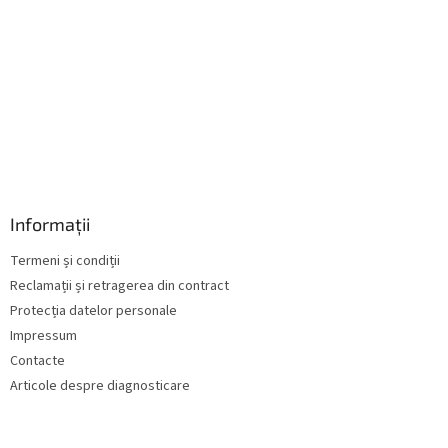
r
i
l
o
r
Informații
Termeni și condiții
Reclamații și retragerea din contract
Protecția datelor personale
Impressum
Contacte
Articole despre diagnosticare