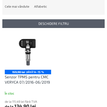
l
e
Cele mai vândute
Alfabetic
c
t
a
DESCHIDERE FILTRU
r
e
L
a
i
p
s
r
t
o
ă
d
p
u
r
s
o
până la
159,90 lei
–15 %
u
d
Senzor TPMS pentru CMC
l
u
VERYCA 07/2016-06/2019
u
s
i
e
În stoc
de la 111,49 lei fără TVA
134,90 lei
de la