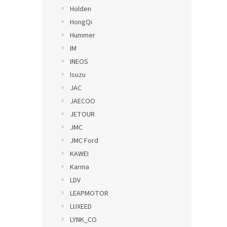
Holden
HongQi
Hummer
IM
INEOS
Isuzu
JAC
JAECOO
JETOUR
JMC
JMC Ford
KAWEI
Karma
LDV
LEAPMOTOR
LUXEED
LYNK_CO