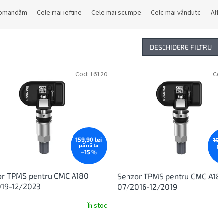
comandăm
Cele mai ieftine
Cele mai scumpe
Cele mai vândute
Al
DESCHIDERE FILTRU
Cod:
16120
C
159,90 lei
1
până la
–15 %
or TPMS pentru CMC A180
Senzor TPMS pentru CMC A1
019-12/2023
07/2016-12/2019
În stoc