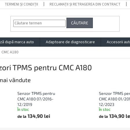
TERMENI ȘI CONDIȚII
RECLAMAȚII ȘI RETRAGEREA DIN CONTRACT
CĂUTARE
ză după marca auto
Adaptoare de diagnosticare
Accesorii aut
CMC A180
zori TPMS pentru CMC A180
mai vândute
Senzor TPMS pentru
Senzor TPMS pe
CMC A180 07/2016-
CMC A180 01/20
12/2019
12/2023
În stoc
În stoc
134,90 lei
134,90 le
de la
de la