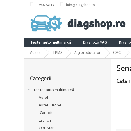
Treci
0750274117
info@diagshop.ro
la
conținut
Tester auto multimarcă
Diagnoză VAG
Diagno
Acasă
TPMS
Alți producători
CMC
B
Sen
a
Sari
r
Categorii
peste
Cele 
ă
categorii
l
Tester auto multimarcă
a
Autel
t
Autel Europe
e
r
iCarsoft
a
Launch
l
OBDStar