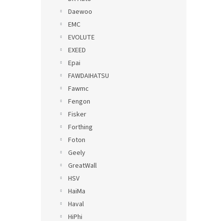
Daewoo
EMC
EVOLUTE
EXEED
Epai
FAWDAIHATSU
Fawmc
Fengon
Fisker
Forthing
Foton
Geely
GreatWall
HSV
HaiMa
Haval
HiPhi