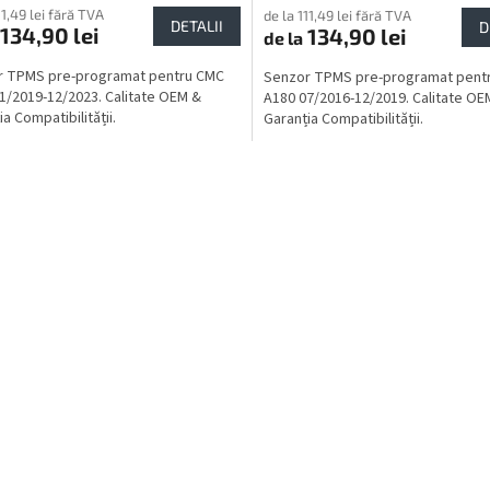
11,49 lei fără TVA
de la 111,49 lei fără TVA
DETALII
D
134,90 lei
134,90 lei
de la
r TPMS pre-programat pentru CMC
Senzor TPMS pre-programat pent
1/2019-12/2023. Calitate OEM &
A180 07/2016-12/2019. Calitate OE
a Compatibilității.
Garanția Compatibilității.
C
o
n
t
r
o
l
u
l
l
i
s
t
ă
r
i