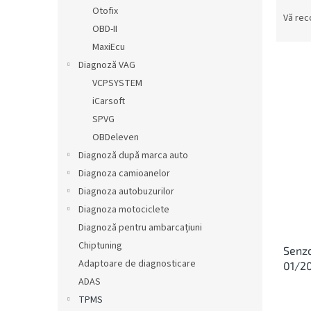
S
ă
Otofix
e
Vă re
OBD-II
l
e
MaxiEcu
c
Diagnoză VAG
t
VCPSYSTEM
a
L
iCarsoft
r
i
SPVG
e
s
OBDeleven
a
t
p
Diagnoză după marca auto
ă
r
Diagnoza camioanelor
p
o
r
Diagnoza autobuzurilor
d
o
Diagnoza motociclete
u
d
Diagnoză pentru ambarcațiuni
s
u
u
Chiptuning
Senz
s
l
Adaptoare de diagnosticare
01/2
e
u
ADAS
i
TPMS