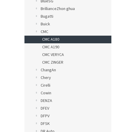
BlueSG
BrillianceZhon ghua
Bugatti
Buick
CMC
CMC A180
CMC A190
CMC VERYCA
CMC ZINGER
ChangAn
Chery
Cirelli
Cowin
DENZA
DFEV
DFPV
DFSK
DR Auto