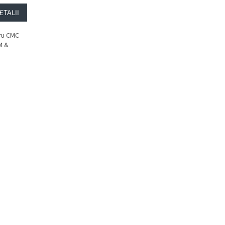
ETALII
ru CMC
M &