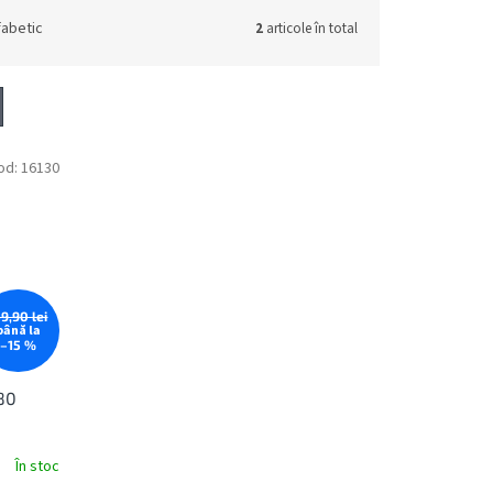
fabetic
2
articole în total
od:
16130
59,90 lei
până la
–15 %
80
În stoc