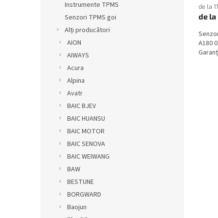
Instrumente TPMS
de la 1
de la
Senzori TPMS goi
Alți producători
Senzo
AION
A180 0
Garanți
AIWAYS
Acura
Alpina
Avatr
BAIC BJEV
BAIC HUANSU
BAIC MOTOR
BAIC SENOVA
BAIC WEIWANG
BAW
BESTUNE
BORGWARD
Baojun