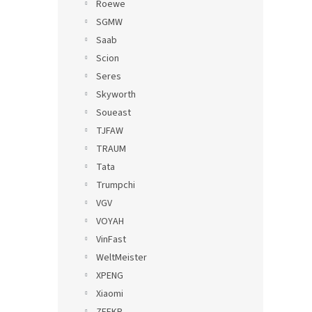
Roewe
SGMW
Saab
Scion
Seres
Skyworth
Soueast
TJFAW
TRAUM
Tata
Trumpchi
VGV
VOYAH
VinFast
WeltMeister
XPENG
Xiaomi