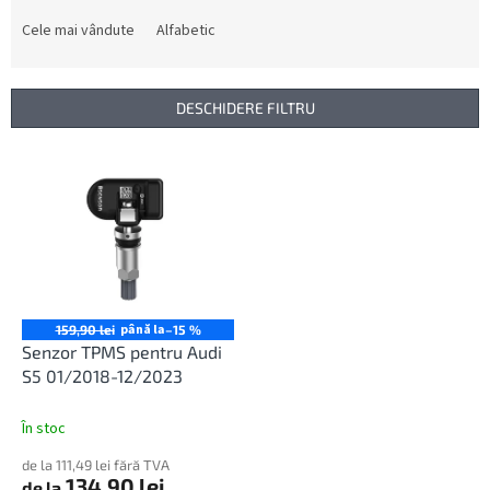
l
e
Cele mai vândute
Alfabetic
c
t
a
DESCHIDERE FILTRU
r
e
L
a
i
p
s
r
t
o
ă
d
p
u
r
s
o
până la
159,90 lei
–15 %
u
d
Senzor TPMS pentru Audi
l
u
S5 01/2018-12/2023
u
s
i
e
În stoc
de la 111,49 lei fără TVA
134,90 lei
de la