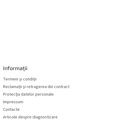
r
i
l
o
r
Informații
Termeni și condiții
Reclamații și retragerea din contract
Protecția datelor personale
Impressum
Contacte
Articole despre diagnosticare