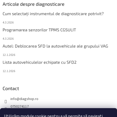
Articole despre diagnosticare
Cum selectați instrumentul de diagnosticare potrivit?
4.3.2026
Programarea senzorilor TPMS CGSULIT
4.3.2026
Autel: Deblocarea SFD la autovehicule ale grupului VAG
12.1.2026
Lista autovehiculelor echipate cu SFD2
12.1.2026
Contact
info
@
diagshop.ro
0750274117
diagshopro
Utilizăm module cookie pentru a vă permite să navigați