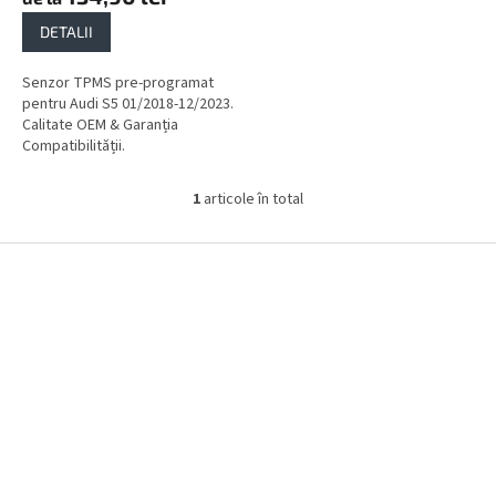
DETALII
Senzor TPMS pre-programat
pentru Audi S5 01/2018-12/2023.
Calitate OEM & Garanția
Compatibilității.
1
articole în total
C
o
n
S
t
u
r
b
o
s
l
o
u
l
l
l
i
s
t
ă