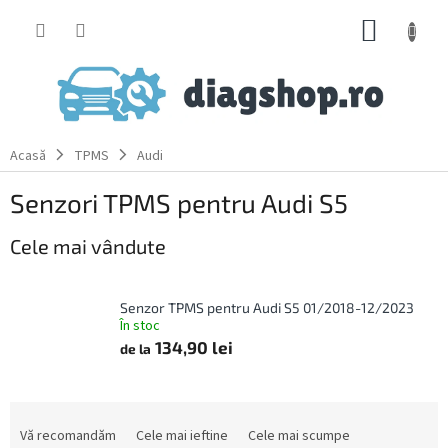
Treci
COŞ
la
conținut
DE
CUMPĂ
Acasă
TPMS
Audi
Senzori TPMS pentru Audi S5
Cele mai vândute
Senzor TPMS pentru Audi S5 01/2018-12/2023
În stoc
134,90 lei
de la
S
e
Vă recomandăm
Cele mai ieftine
Cele mai scumpe