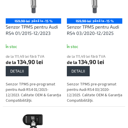
o
ă
d
p
u
r
s
o
până la
până la
159,90 lei
–15 %
159,90 lei
–15 %
u
d
Senzor TPMS pentru Audi
Senzor TPMS pentru Audi
l
u
RS4 01/2015-12/2023
RS4 03/2020-12/2025
u
s
i
e
În stoc
În stoc
de la 111,49 lei fără TVA
de la 111,49 lei fără TVA
134,90 lei
134,90 lei
de la
de la
DETALII
DETALII
Senzor TPMS pre-programat
Senzor TPMS pre-programat
pentru Audi RS4 01/2015-
pentru Audi RS4 03/2020-
12/2023. Calitate OEM & Garanția
12/2025. Calitate OEM & Garanția
Compatibilității.
Compatibilității.