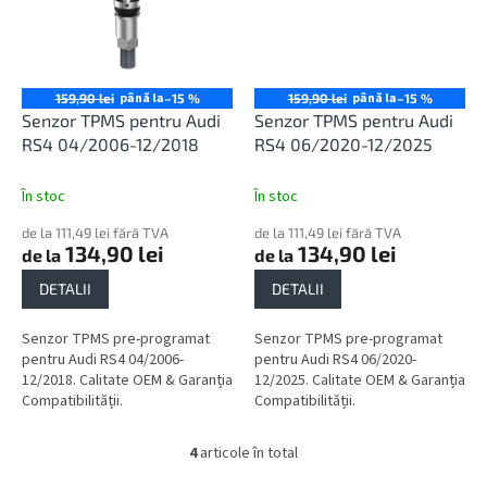
până la
până la
159,90 lei
–15 %
159,90 lei
–15 %
Senzor TPMS pentru Audi
Senzor TPMS pentru Audi
RS4 04/2006-12/2018
RS4 06/2020-12/2025
În stoc
În stoc
de la 111,49 lei fără TVA
de la 111,49 lei fără TVA
134,90 lei
134,90 lei
de la
de la
DETALII
DETALII
Senzor TPMS pre-programat
Senzor TPMS pre-programat
pentru Audi RS4 04/2006-
pentru Audi RS4 06/2020-
12/2018. Calitate OEM & Garanția
12/2025. Calitate OEM & Garanția
Compatibilității.
Compatibilității.
4
articole în total
C
o