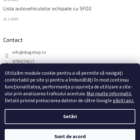
Lista autovehiculelor echipate cu SFD2
12.1.2026
Contact
info
@
diagshop.ro
0750274117
diagshopro
Utilizăm module cookie pentru a vă permite să navigați
diagshopro
confortabil pe site și pentru a îmbunătăți în mod continuu
funcționalitatea, performanța și ușurința de utilizare a site-
@diagshopro
ului prin analizarea traficului acestuia.
Mai multe informații.
Detalii privind prelucrarea datelor de către Google
găsiți aici.
Creat de Shoptet
Setări
Drepturi de autor 2026
diagshop.ro
. Toate drepturile rezervate.
Sunt de acord
Editați setările cookie-urilor