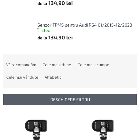
134,90 lei
de la
Senzor TPMS pentru Audi RS4 01/2015-12/2023
În stoc
134,90 lei
de la
S
e
Vă recomandăm
Cele mai ieftine
Cele mai scumpe
l
e
Cele mai vândute
Alfabetic
c
t
a
DESCHIDERE FILTRU
r
e
L
a
i
p
s
r
t