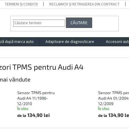
TERMENI ȘI CONDIȚII
RECLAMAȚII ȘI RETRAGEREA DIN CONTRACT
CĂUTARE
ză după marca auto
Adaptoare de diagnosticare
Accesorii aut
zori TPMS pentru Audi A4
mai vândute
Senzor TPMS pentru
Senzor TPMS pe
Audi A4 11/1996-
Audi A4 01/2004
12/2010
12/2009
În stoc
În stoc
134,90 lei
134,90 le
de la
de la