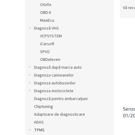
S
ă
Otofix
e
Vă re
OBD-II
l
e
MaxiEcu
c
Diagnoză VAG
t
VCPSYSTEM
a
L
iCarsoft
r
i
SPVG
e
s
OBDeleven
a
t
p
Diagnoză după marca auto
ă
r
Diagnoza camioanelor
p
o
r
Diagnoza autobuzurilor
d
o
Diagnoza motociclete
u
d
Diagnoză pentru ambarcațiuni
s
u
u
Chiptuning
Senzo
s
l
Adaptoare de diagnosticare
01/20
e
u
ADAS
i
TPMS