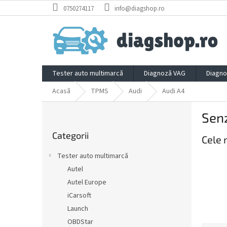
Treci
0750274117
info@diagshop.ro
la
conținut
Tester auto multimarcă
Diagnoză VAG
Diagno
Acasă
TPMS
Audi
Audi A4
B
Sen
a
Sari
r
Categorii
peste
Cele 
ă
categorii
l
Tester auto multimarcă
a
Autel
t
Autel Europe
e
r
iCarsoft
a
Launch
l
OBDStar