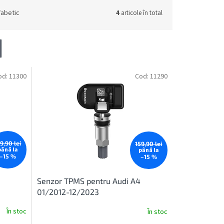
fabetic
4
articole în total
od:
11300
Cod:
11290
9,90 lei
159,90 lei
până la
până la
–15 %
–15 %
Senzor TPMS pentru Audi A4
01/2012-12/2023
În stoc
În stoc