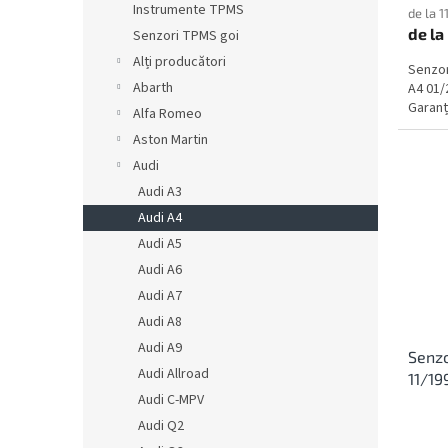
Instrumente TPMS
de la 1
de la
Senzori TPMS goi
Alți producători
Senzor
Abarth
A4 01/
Garanți
Alfa Romeo
Aston Martin
Audi
Audi A3
Audi A4
Audi A5
Audi A6
Audi A7
Audi A8
Audi A9
Senzo
Audi Allroad
11/19
Audi C-MPV
Audi Q2