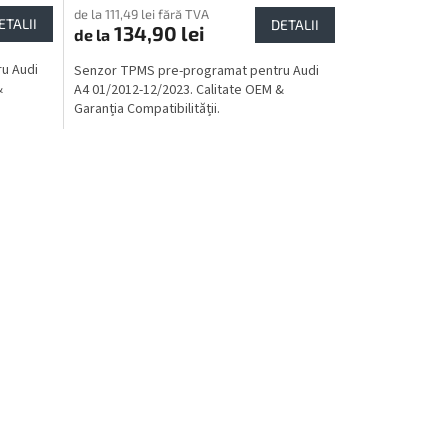
de la 111,49 lei fără TVA
ETALII
DETALII
134,90 lei
de la
u Audi
Senzor TPMS pre-programat pentru Audi
&
A4 01/2012-12/2023. Calitate OEM &
Garanția Compatibilității.