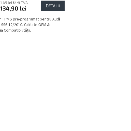
11,49 lei fără TVA
DETALII
134,90 lei
 TPMS pre-programat pentru Audi
1996-12/2010. Calitate OEM &
a Compatibilității.
C
o
n
t
r
o
l
u
l
l
i
s
t
ă
r
i