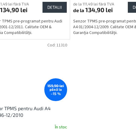
11,49 lei fără TVA
de la 111,49 lei fără TVA
DETALII
D
134,90 lei
134,90 lei
de la
 TPMS pre-programat pentru Audi
Senzor TPMS pre-programat pentr
2001-12/2011. Calitate OEM &
A4 01/2004-12/2009. Calitate OEM 
a Compatibilității.
Garanția Compatibilității.
Cod:
11310
159,90 lei
până la
–15 %
r TPMS pentru Audi A4
96-12/2010
În stoc