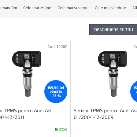
comandăm
Cele mai ieftine
Cele mai scumpe
Cele mai vândute
Al
DESCHIDERE FILTRU
Cod:
11280
C
159,90 lei
15
până la
–15 %
r TPMS pentru Audi A4
Senzor TPMS pentru Audi A4
01-12/2011
01/2004-12/2009
În stoc