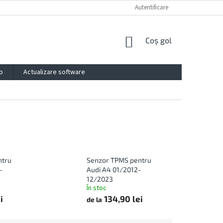
PROTECȚIA DATELOR PERSONALE
IMPRESSUM
Autentificare
CONTACTE
COŞ
Coş gol
DE
CUMPĂRĂTURI
o
Actualizare software
ntru
Senzor TPMS pentru
-
Audi A4 01/2012-
12/2023
În stoc
i
134,90 lei
de la