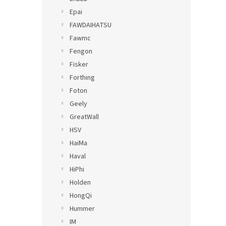
Epai
FAWDAIHATSU
Fawmc
Fengon
Fisker
Forthing
Foton
Geely
GreatWall
HSV
HaiMa
Haval
HiPhi
Holden
HongQi
Hummer
IM