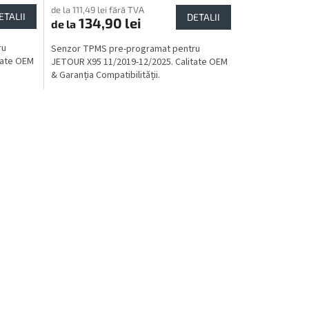
de la 111,49 lei fără TVA
ETALII
DETALII
134,90 lei
de la
ru
Senzor TPMS pre-programat pentru
tate OEM
JETOUR X95 11/2019-12/2025. Calitate OEM
& Garanția Compatibilității.