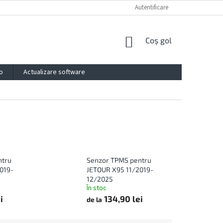
PROTECȚIA DATELOR PERSONALE
IMPRESSUM
Autentificare
CONTACTE
COŞ
Coş gol
DE
CUMPĂRĂTURI
o
Actualizare software
ntru
Senzor TPMS pentru
019-
JETOUR X95 11/2019-
12/2025
În stoc
i
134,90 lei
de la