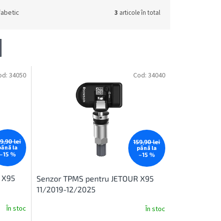
fabetic
3
articole în total
od:
34050
Cod:
34040
9,90 lei
159,90 lei
până la
până la
–15 %
–15 %
 X95
Senzor TPMS pentru JETOUR X95
11/2019-12/2025
În stoc
În stoc