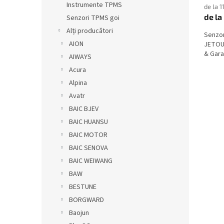
Instrumente TPMS
de la 1
de la
Senzori TPMS goi
Alți producători
Senzo
AION
JETOUR
& Garan
AIWAYS
Acura
Alpina
Avatr
BAIC BJEV
BAIC HUANSU
BAIC MOTOR
BAIC SENOVA
BAIC WEIWANG
BAW
BESTUNE
BORGWARD
Baojun