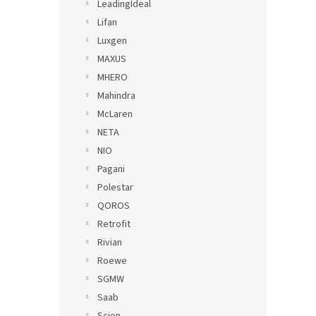
LeadingIdeal
Lifan
Luxgen
MAXUS
MHERO
Mahindra
McLaren
NETA
NIO
Pagani
Polestar
QOROS
Retrofit
Rivian
Roewe
SGMW
Saab