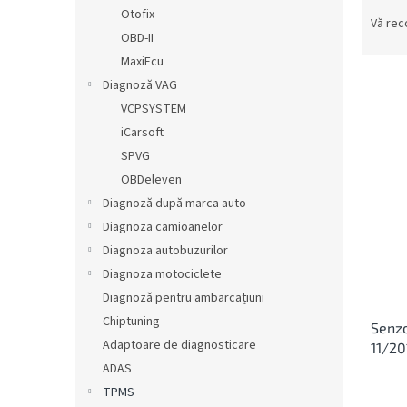
S
ă
Otofix
e
Vă re
OBD-II
l
e
MaxiEcu
c
Diagnoză VAG
t
VCPSYSTEM
a
L
iCarsoft
r
i
SPVG
e
s
OBDeleven
a
t
p
Diagnoză după marca auto
ă
r
Diagnoza camioanelor
p
o
r
Diagnoza autobuzurilor
d
o
Diagnoza motociclete
u
d
Diagnoză pentru ambarcațiuni
s
u
u
Chiptuning
Senz
s
l
Adaptoare de diagnosticare
11/20
e
u
ADAS
i
TPMS