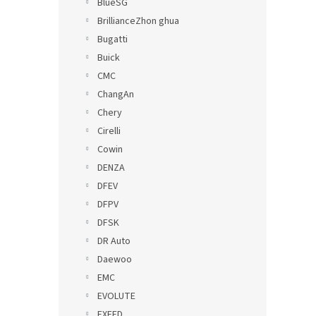
BlueSG
BrillianceZhon ghua
Bugatti
Buick
CMC
ChangAn
Chery
Cirelli
Cowin
DENZA
DFEV
DFPV
DFSK
DR Auto
Daewoo
EMC
EVOLUTE
EXEED