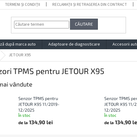
TERMENI ȘI CONDIȚII
RECLAMAȚII ȘI RETRAGEREA DIN CONTRACT
CĂUTARE
ză după marca auto
Adaptoare de diagnosticare
Accesorii aut
JETOUR X95
zori TPMS pentru JETOUR X95
mai vândute
Senzor TPMS pentru
Senzor TPMS pe
JETOUR X95 11/2019-
JETOUR X95 11/2
12/2025
12/2025
În stoc
În stoc
134,90 lei
134,90 le
de la
de la