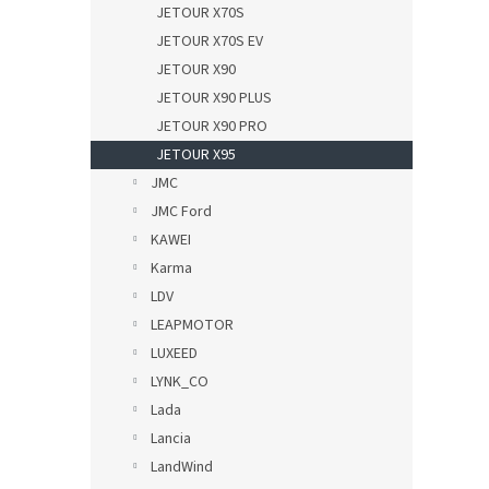
JETOUR X70S
JETOUR X70S EV
JETOUR X90
JETOUR X90 PLUS
JETOUR X90 PRO
JETOUR X95
JMC
JMC Ford
KAWEI
Karma
LDV
LEAPMOTOR
LUXEED
LYNK_CO
Lada
Lancia
LandWind