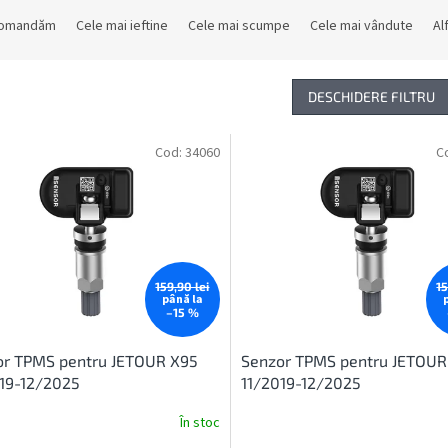
comandăm
Cele mai ieftine
Cele mai scumpe
Cele mai vândute
Al
DESCHIDERE FILTRU
Cod:
34060
C
159,90 lei
15
până la
–15 %
or TPMS pentru JETOUR X95
Senzor TPMS pentru JETOUR
19-12/2025
11/2019-12/2025
În stoc