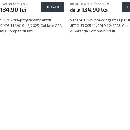
11,49 lei fără TVA
de la 111,49 lei fără TVA
DETALII
D
134,90 lei
134,90 lei
de la
r TPMS pre-programat pentru
Senzor TPMS pre-programat pent
 X95 11/2019-12/2025. Calitate OEM
JETOUR X95 11/2019-12/2025. Cali
ția Compatibilității.
& Garanția Compatibilității.
C
o
n
t
r
o
l
u
l
l
i
s
t
ă
r
i