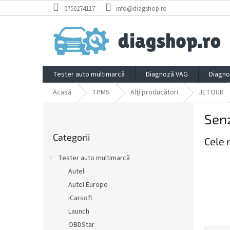
Treci
0750274117
info@diagshop.ro
la
conținut
Tester auto multimarcă
Diagnoză VAG
Diagno
Acasă
TPMS
Alți producători
JETOUR
B
Sen
a
Sari
r
Categorii
peste
Cele 
ă
categorii
l
Tester auto multimarcă
a
Autel
t
Autel Europe
e
r
iCarsoft
a
Launch
l
OBDStar