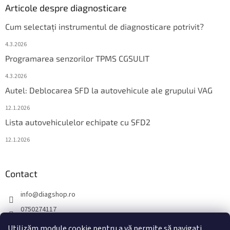
Articole despre diagnosticare
Cum selectați instrumentul de diagnosticare potrivit?
4.3.2026
Programarea senzorilor TPMS CGSULIT
4.3.2026
Autel: Deblocarea SFD la autovehicule ale grupului VAG
12.1.2026
Lista autovehiculelor echipate cu SFD2
12.1.2026
Contact
info
@
diagshop.ro
0750274117
diagshopro
Utilizăm module cookie pentru a vă permite să navigați