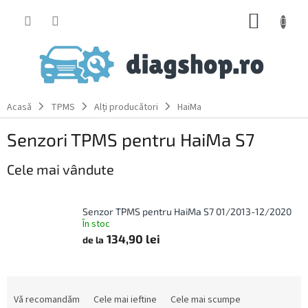
Treci
COŞ
la
conținut
DE
CUMPĂ
Acasă
TPMS
Alți producători
HaiMa
Senzori TPMS pentru HaiMa S7
Cele mai vândute
Senzor TPMS pentru HaiMa S7 01/2013-12/2020
În stoc
134,90 lei
de la
S
e
Vă recomandăm
Cele mai ieftine
Cele mai scumpe