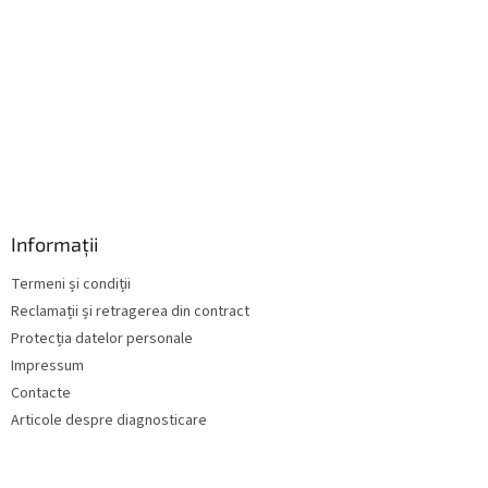
r
i
l
o
r
Informații
Termeni și condiții
Reclamații și retragerea din contract
Protecția datelor personale
Impressum
Contacte
Articole despre diagnosticare