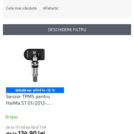
l
e
Cele mai vândute
Alfabetic
c
t
a
DESCHIDERE FILTRU
r
e
L
a
i
p
s
r
t
o
ă
d
p
u
r
s
o
până la
159,90 lei
–15 %
u
d
Senzor TPMS pentru
l
u
HaiMa S7 01/2013-
u
s
12/2020
i
e
În stoc
de la 111,49 lei fără TVA
134,90 lei
de la