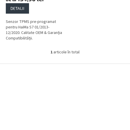
DETALII
Senzor TPMS pre-programat
pentru HaiMa S7 01/2013-
12/2020. Calitate OEM & Garanția
Compatibilității.
1
articole în total
C
o
n
S
t
u
r
b
o
s
l
o
u
l
l
l
i
s
t
ă