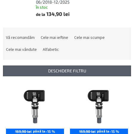
06/2018-12/2025
În stoc
134,90 lei
de la
S
e
Vă recomandăm
Cele mai ieftine
Cele mai scumpe
l
e
Cele mai vândute
Alfabetic
c
t
a
DESCHIDERE FILTRU
r
e
L
a
i
p
s
r
t
o
ă
d
p
u
r
s
o
până la
până la
159,90 lei
–15 %
159,90 lei
–15 %