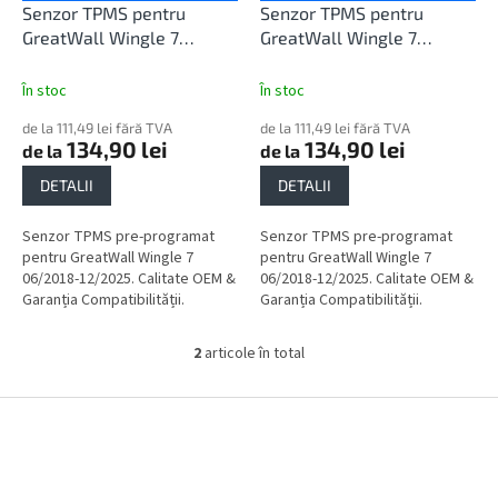
u
d
Senzor TPMS pentru
Senzor TPMS pentru
l
u
GreatWall Wingle 7
GreatWall Wingle 7
u
s
06/2018-12/2025
06/2018-12/2025
i
e
În stoc
În stoc
de la 111,49 lei fără TVA
de la 111,49 lei fără TVA
134,90 lei
134,90 lei
de la
de la
DETALII
DETALII
Senzor TPMS pre-programat
Senzor TPMS pre-programat
pentru GreatWall Wingle 7
pentru GreatWall Wingle 7
06/2018-12/2025. Calitate OEM &
06/2018-12/2025. Calitate OEM &
Garanția Compatibilității.
Garanția Compatibilității.
2
articole în total
C
o
n
S
t
u
r
b
o
s
l