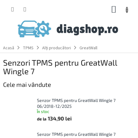
Treci
COŞ
la
conținut
DE
CUMPĂ
Acasă
TPMS
Alți producători
GreatWall
Senzori TPMS pentru GreatWall
Wingle 7
Cele mai vândute
Senzor TPMS pentru GreatWall Wingle 7
06/2018-12/2025
În stoc
134,90 lei
de la
Senzor TPMS pentru GreatWall Wingle 7