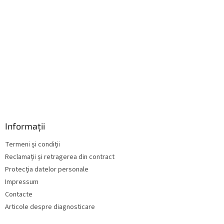
ă
r
i
l
o
r
Informații
Termeni și condiții
Reclamații și retragerea din contract
Protecția datelor personale
Impressum
Contacte
Articole despre diagnosticare