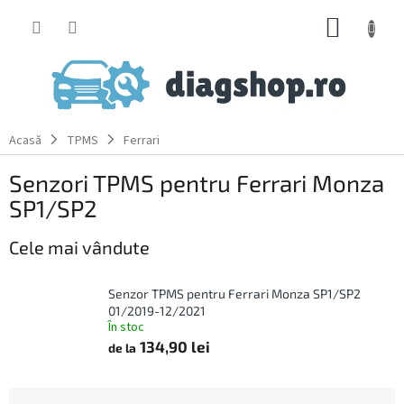
Treci
COŞ
la
conținut
DE
CUMPĂ
Acasă
TPMS
Ferrari
Senzori TPMS pentru Ferrari Monza
SP1/SP2
Cele mai vândute
Senzor TPMS pentru Ferrari Monza SP1/SP2
01/2019-12/2021
În stoc
134,90 lei
de la
S