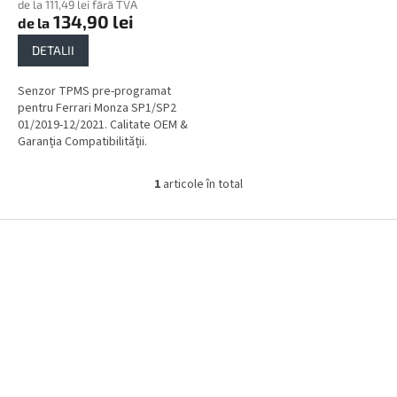
de la 111,49 lei fără TVA
134,90 lei
de la
DETALII
Senzor TPMS pre-programat
pentru Ferrari Monza SP1/SP2
01/2019-12/2021. Calitate OEM &
Garanția Compatibilității.
1
articole în total
C
o
n
S
t
u
r
b
o
s
l
o
u
l
l
l
i
s
t