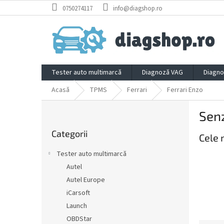
Treci
0750274117
info@diagshop.ro
la
conținut
Tester auto multimarcă
Diagnoză VAG
Diagno
Acasă
TPMS
Ferrari
Ferrari Enzo
B
Senz
a
Sari
r
Categorii
peste
Cele 
ă
categorii
l
Tester auto multimarcă
a
Autel
t
Autel Europe
e
r
iCarsoft
a
Launch
l
OBDStar