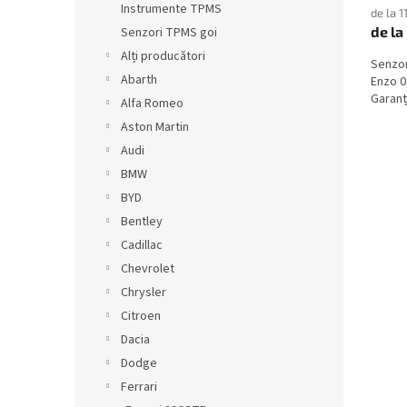
Instrumente TPMS
de la 1
de la
Senzori TPMS goi
Alți producători
Senzor
Abarth
Enzo 0
Garanți
Alfa Romeo
Aston Martin
Audi
BMW
BYD
Bentley
Cadillac
Chevrolet
Chrysler
Citroen
Dacia
Dodge
Ferrari