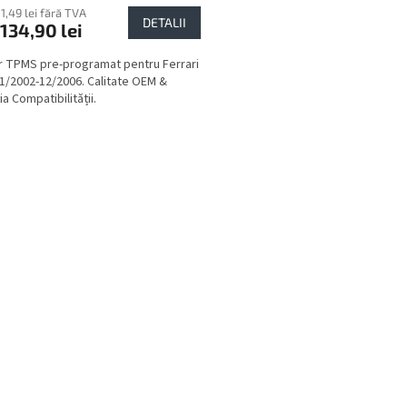
11,49 lei fără TVA
DETALII
134,90 lei
 TPMS pre-programat pentru Ferrari
1/2002-12/2006. Calitate OEM &
a Compatibilității.
C
o
n
t
r
o
l
u
l
l
i
s
t
ă
r
i