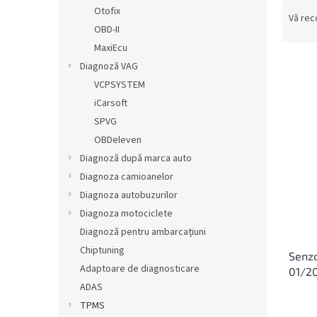
S
ă
Otofix
e
Vă re
OBD-II
l
e
MaxiEcu
c
Diagnoză VAG
t
VCPSYSTEM
a
L
iCarsoft
r
i
SPVG
e
s
OBDeleven
a
t
p
Diagnoză după marca auto
ă
r
Diagnoza camioanelor
p
o
r
Diagnoza autobuzurilor
d
o
Diagnoza motociclete
u
d
Diagnoză pentru ambarcațiuni
s
u
u
Chiptuning
Senzo
s
l
Adaptoare de diagnosticare
01/2
e
u
ADAS
i
TPMS