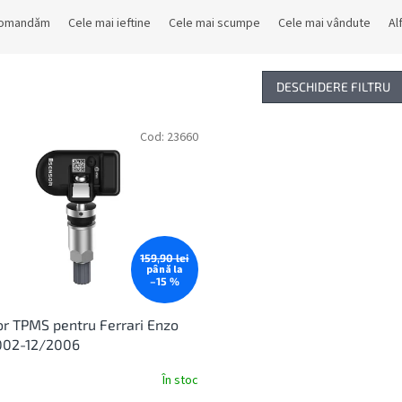
comandăm
Cele mai ieftine
Cele mai scumpe
Cele mai vândute
Al
DESCHIDERE FILTRU
Cod:
23660
159,90 lei
până la
–15 %
r TPMS pentru Ferrari Enzo
002-12/2006
În stoc