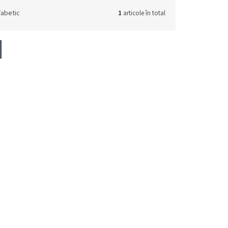
fabetic
1
articole în total