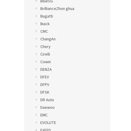
BlueSG
BrillianceZhon ghua
Bugatti
Buick
CMC
ChangAn
Chery
Cirelli
Cowin
DENZA
DFEV
DFPV
DFSK
DR Auto
Daewoo
EMC
EVOLUTE
EXEED