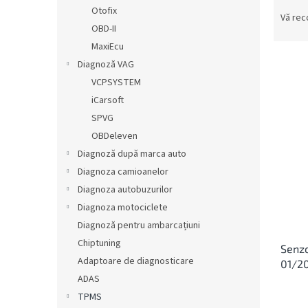
S
ă
Otofix
e
Vă re
OBD-II
l
e
MaxiEcu
c
Diagnoză VAG
t
VCPSYSTEM
a
L
iCarsoft
r
i
SPVG
e
s
OBDeleven
a
t
p
Diagnoză după marca auto
ă
r
Diagnoza camioanelor
p
o
r
Diagnoza autobuzurilor
d
o
Diagnoza motociclete
u
d
Diagnoză pentru ambarcațiuni
s
u
u
Chiptuning
Senzo
s
l
Adaptoare de diagnosticare
01/2
e
u
ADAS
i
TPMS