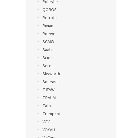
Polestar
QOROS
Retrofit
Rivian
Roewe
SGMW
Saab
Scion
Seres
Skyworth
Soueast
TJFAW
TRAUM
Tata
Trumpchi
VGV
VOYAH