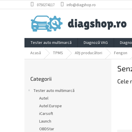
Treci
0750274117
info@diagshop.ro
la
conținut
Tester auto multimarcă
Diagnoză VAG
Diagno
Acasă
TPMS
Alți producători
Fengon
B
Sen
a
Sari
r
Categorii
peste
Cele 
ă
categorii
l
Tester auto multimarcă
a
Autel
t
Autel Europe
e
r
iCarsoft
a
Launch
l
OBDStar