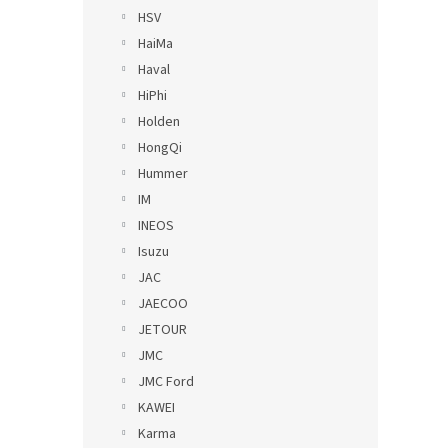
HSV
HaiMa
Haval
HiPhi
Holden
HongQi
Hummer
IM
INEOS
Isuzu
JAC
JAECOO
JETOUR
JMC
JMC Ford
KAWEI
Karma