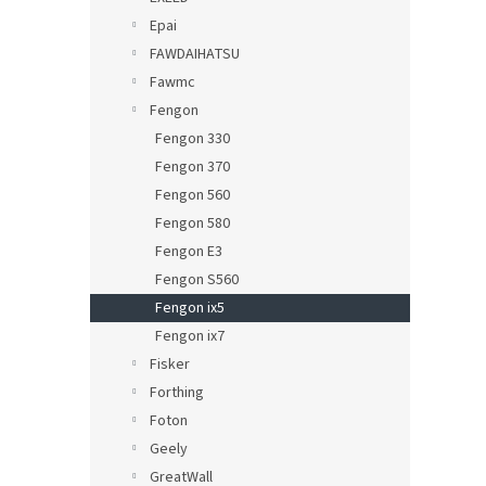
Epai
FAWDAIHATSU
Fawmc
Fengon
Fengon 330
Fengon 370
Fengon 560
Fengon 580
Fengon E3
Fengon S560
Fengon ix5
Fengon ix7
Fisker
Forthing
Foton
Geely
GreatWall