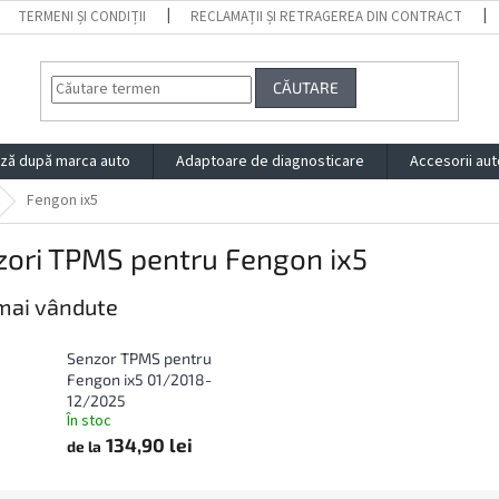
TERMENI ȘI CONDIȚII
RECLAMAȚII ȘI RETRAGEREA DIN CONTRACT
CĂUTARE
ză după marca auto
Adaptoare de diagnosticare
Accesorii aut
Fengon ix5
zori TPMS pentru Fengon ix5
mai vândute
Senzor TPMS pentru
Fengon ix5 01/2018-
12/2025
În stoc
134,90 lei
de la