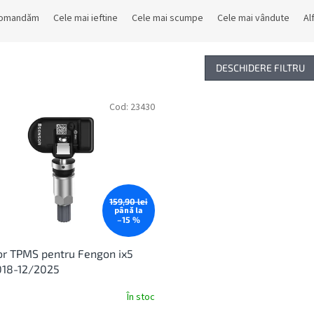
comandăm
Cele mai ieftine
Cele mai scumpe
Cele mai vândute
Al
DESCHIDERE FILTRU
Cod:
23430
159,90 lei
până la
–15 %
r TPMS pentru Fengon ix5
018-12/2025
În stoc