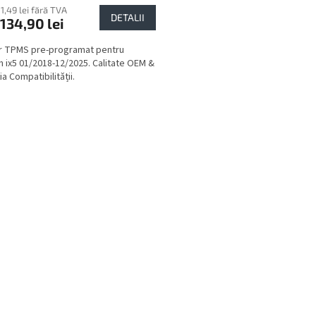
11,49 lei fără TVA
DETALII
134,90 lei
r TPMS pre-programat pentru
 ix5 01/2018-12/2025. Calitate OEM &
a Compatibilității.
C
o
n
t
r
o
l
u
l
l
i
s
t
ă
r
i