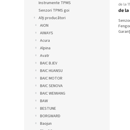
Instrumente TPMS
de la 1
de la
Senzori TPMS goi
Alți producători
Senzo
AION
Fengon
Garanți
AIWAYS
Acura
Alpina
Avatr
BAIC BJEV
BAIC HUANSU
BAIC MOTOR
BAIC SENOVA
BAIC WEIWANG
BAW
BESTUNE
BORGWARD
Baojun