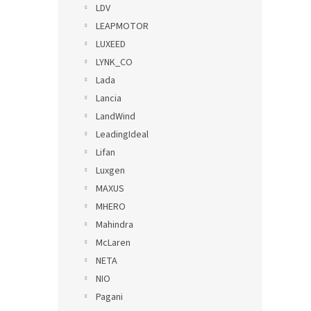
LDV
LEAPMOTOR
LUXEED
LYNK_CO
Lada
Lancia
LandWind
LeadingIdeal
Lifan
Luxgen
MAXUS
MHERO
Mahindra
McLaren
NETA
NIO
Pagani