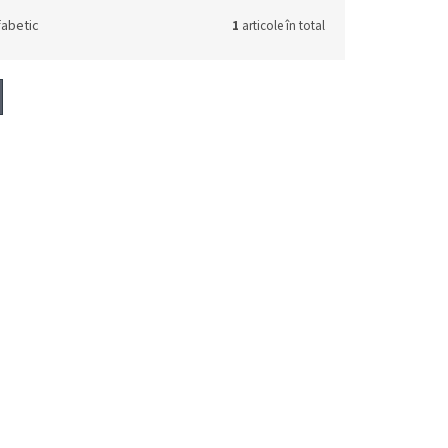
fabetic
1
articole în total