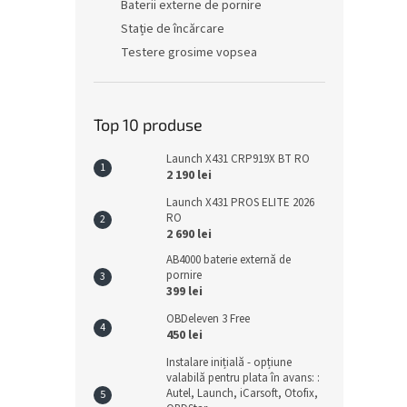
Baterii externe de pornire
Stație de încărcare
Testere grosime vopsea
Top 10 produse
Launch X431 CRP919X BT RO
2 190 lei
Launch X431 PROS ELITE 2026
RO
2 690 lei
AB4000 baterie externă de
pornire
399 lei
OBDeleven 3 Free
450 lei
Instalare inițială - opțiune
valabilă pentru plata în avans: :
Autel, Launch, iCarsoft, Otofix,