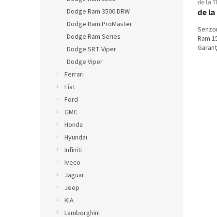
de la 1
Dodge Ram 3500 DRW
de la
Dodge Ram ProMaster
Senzo
Dodge Ram Series
Ram 15
Garanți
Dodge SRT Viper
Dodge Viper
Ferrari
Fiat
Ford
GMC
Honda
Hyundai
Infiniti
Iveco
Jaguar
Jeep
KIA
Lamborghini