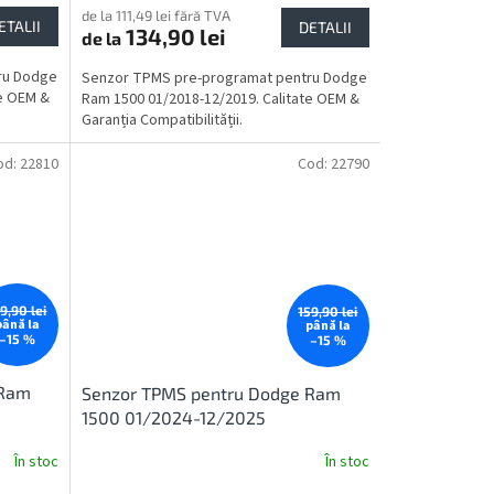
de la 111,49 lei fără TVA
ETALII
DETALII
134,90 lei
de la
ru Dodge
Senzor TPMS pre-programat pentru Dodge
te OEM &
Ram 1500 01/2018-12/2019. Calitate OEM &
Garanția Compatibilității.
od:
22810
Cod:
22790
9,90 lei
159,90 lei
până la
până la
–15 %
–15 %
 Ram
Senzor TPMS pentru Dodge Ram
1500 01/2024-12/2025
În stoc
În stoc