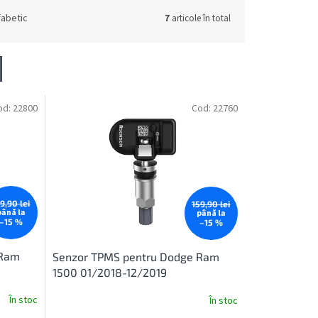
fabetic
7
articole în total
od:
22800
Cod:
22760
9,90 lei
159,90 lei
până la
până la
–15 %
–15 %
 Ram
Senzor TPMS pentru Dodge Ram
1500 01/2018-12/2019
În stoc
În stoc