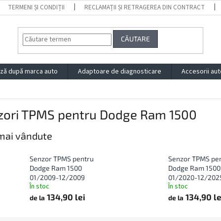
TERMENI ȘI CONDIȚII
RECLAMAȚII ȘI RETRAGEREA DIN CONTRACT
CĂUTARE
ză după marca auto
Adaptoare de diagnosticare
Accesorii aut
zori TPMS pentru Dodge Ram 1500
mai vândute
Senzor TPMS pentru
Senzor TPMS pe
Dodge Ram 1500
Dodge Ram 1500
01/2009-12/2009
01/2020-12/202
În stoc
În stoc
134,90 lei
134,90 le
de la
de la