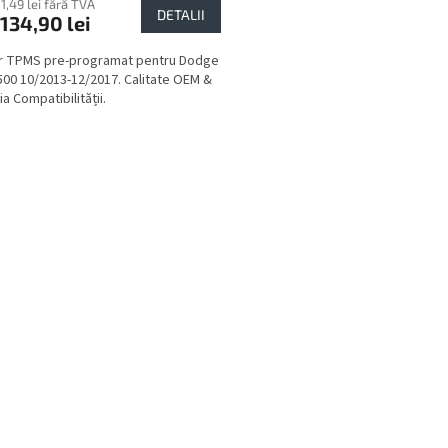
11,49 lei fără TVA
DETALII
134,90 lei
r TPMS pre-programat pentru Dodge
00 10/2013-12/2017. Calitate OEM &
a Compatibilității.
C
o
n
t
r
o
l
u
l
l
i
s
t
ă
r
i