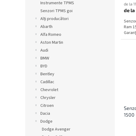
Instrumente TPMS
de la 1
de la
Senzori TPMS goi
Alți producători
Senzo
Abarth
Ram 15
Garanți
Alfa Romeo
Aston Martin
Audi
BMW
BYD
Bentley
Cadillac
Chevrolet
Chrysler
Citroen
Senz
Dacia
1500
Dodge
Dodge Avenger