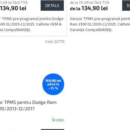
11,49 lei fără TVA
de la 111,49 lei fără TVA
DETALII
D
134,90 lei
134,90 lei
de la
r TPMS pre-programat pentru Dodge
Senzor TPMS pre-programat pent
00 01/2019-12/2025. Calitate OEM &
Ram 1500 01/2020-12/2025. Calita
a Compatibilității.
Garanția Compatibilității.
Cod:
22770
159,90 lei
până la
–15 %
or TPMS pentru Dodge Ram
10/2013-12/2017
În stoc