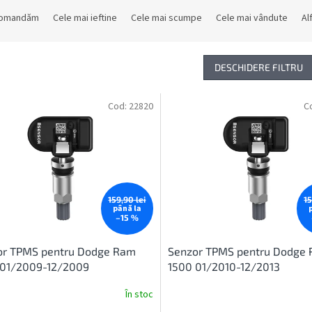
comandăm
Cele mai ieftine
Cele mai scumpe
Cele mai vândute
Al
DESCHIDERE FILTRU
Cod:
22820
C
159,90 lei
15
până la
–15 %
or TPMS pentru Dodge Ram
Senzor TPMS pentru Dodge
 01/2009-12/2009
1500 01/2010-12/2013
În stoc