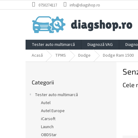
Treci
0750274117
info@diagshop.ro
la
conținut
Tester auto multimarcă
Diagnoză VAG
Diagno
Acasă
TPMS
Dodge
Dodge Ram 1500
B
Sen
a
Sari
r
Categorii
peste
Cele 
ă
categorii
l
Tester auto multimarcă
a
Autel
t
Autel Europe
e
r
iCarsoft
a
Launch
l
OBDStar