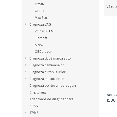
S
ă
Otofix
e
Vă re
OBD-II
l
e
MaxiEcu
c
Diagnoză VAG
t
VCPSYSTEM
a
L
iCarsoft
r
i
SPVG
e
s
OBDeleven
a
t
p
Diagnoză după marca auto
ă
r
Diagnoza camioanelor
p
o
r
Diagnoza autobuzurilor
d
o
Diagnoza motociclete
u
d
Diagnoză pentru ambarcațiuni
s
u
u
Chiptuning
Senz
s
l
Adaptoare de diagnosticare
1500
e
u
ADAS
i
TPMS