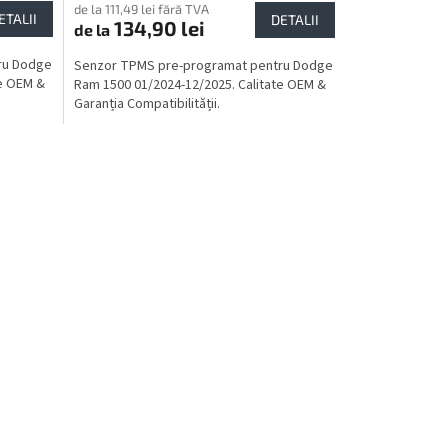
de la 111,49 lei fără TVA
ETALII
DETALII
134,90 lei
de la
ru Dodge
Senzor TPMS pre-programat pentru Dodge
te OEM &
Ram 1500 01/2024-12/2025. Calitate OEM &
Garanția Compatibilității.