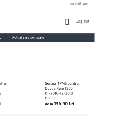
PROTECȚIA DATELOR PERSONALE
IMPRESSUM
Autentificare
CONTACTE
COŞ
Coş gol
DE
CUMPĂRĂTURI
o
Actualizare software
ntru
Senzor TPMS pentru
Dodge Ram 1500
5
01/2010-12/2013
În stoc
i
134,90 lei
de la