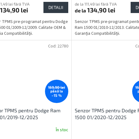
11,49 lei fără TVA
de la 111,49 lei fără TVA
DETALII
D
134,90 lei
134,90 lei
de la
r TPMS pre-programat pentru Dodge
Senzor TPMS pre-programat pent
00 01/2009-12/2009. Calitate OEM &
Ram 1500 01/2010-12/2013. Calita
a Compatibilității.
Garanția Compatibilității.
Cod:
22780
C
159,90 lei
15
până la
–15 %
or TPMS pentru Dodge Ram
Senzor TPMS pentru Dodge
 01/2019-12/2025
1500 01/2020-12/2025
În stoc