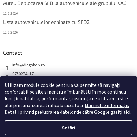
Autel: Deblocarea SFD la autovehicule ale grupului VAG
12.1.2026
Lista autovehiculelor echipate cu SFD2
12.1.2026
Contact
info
@
diagshop.ro
0750274117
diagshopro
Utilizăm module cookie pentru a vă permite să navigați
diagshopro
confortabil pe site și pentru a îmbunătăți în mod continuu
funcționalitatea, performanța și ușurința de utilizare a site-
@diagshopro
ului prin analizarea traficului acestuia.
Mai multe informații.
Detalii privind prelucrarea datelor de către Google
găsiți aici.
Creat de Shoptet
Setări