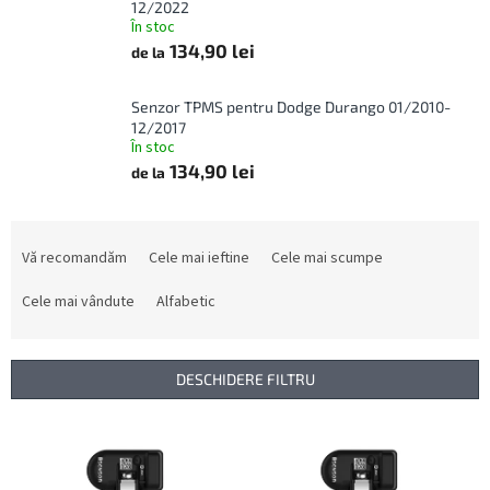
12/2022
În stoc
134,90 lei
de la
Senzor TPMS pentru Dodge Durango 01/2010-
12/2017
În stoc
134,90 lei
de la
S
e
Vă recomandăm
Cele mai ieftine
Cele mai scumpe
l
e
Cele mai vândute
Alfabetic
c
t
a
DESCHIDERE FILTRU
r
e
L
a
i
p
s