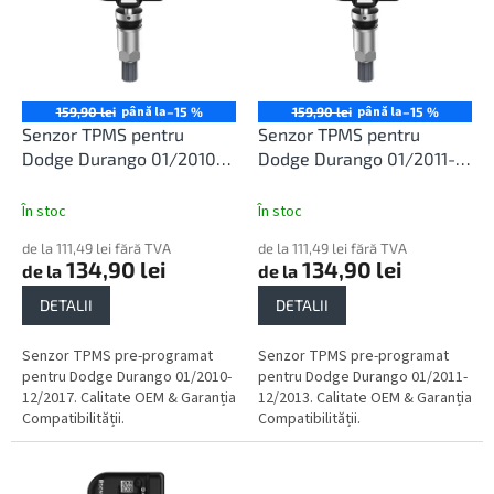
r
t
o
ă
d
p
u
r
s
o
până la
până la
159,90 lei
–15 %
159,90 lei
–15 %
u
d
Senzor TPMS pentru
Senzor TPMS pentru
l
u
Dodge Durango 01/2010-
Dodge Durango 01/2011-
u
s
12/2017
12/2013
i
e
În stoc
În stoc
de la 111,49 lei fără TVA
de la 111,49 lei fără TVA
134,90 lei
134,90 lei
de la
de la
DETALII
DETALII
Senzor TPMS pre-programat
Senzor TPMS pre-programat
pentru Dodge Durango 01/2010-
pentru Dodge Durango 01/2011-
12/2017. Calitate OEM & Garanția
12/2013. Calitate OEM & Garanția
Compatibilității.
Compatibilității.