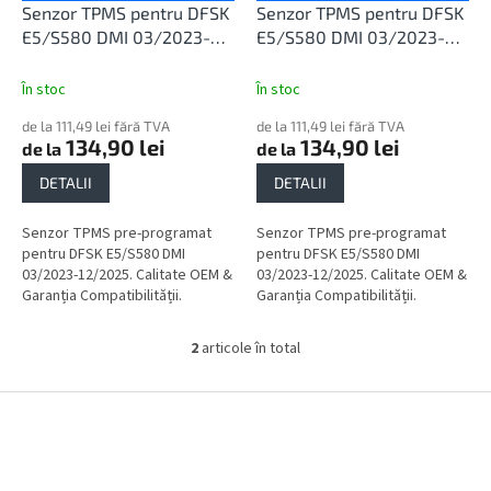
u
d
Senzor TPMS pentru DFSK
Senzor TPMS pentru DFSK
l
u
E5/S580 DMI 03/2023-
E5/S580 DMI 03/2023-
u
s
12/2025
12/2025
i
e
În stoc
În stoc
de la 111,49 lei fără TVA
de la 111,49 lei fără TVA
134,90 lei
134,90 lei
de la
de la
DETALII
DETALII
Senzor TPMS pre-programat
Senzor TPMS pre-programat
pentru DFSK E5/S580 DMI
pentru DFSK E5/S580 DMI
03/2023-12/2025. Calitate OEM &
03/2023-12/2025. Calitate OEM &
Garanția Compatibilității.
Garanția Compatibilității.
2
articole în total
C
o
n
S
t
u
r
b
o
s
l