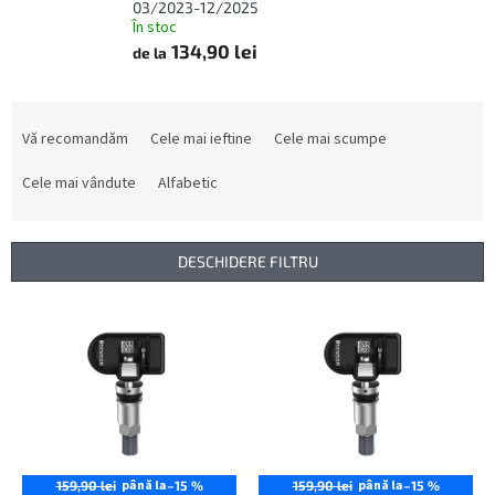
03/2023-12/2025
În stoc
134,90 lei
de la
S
e
Vă recomandăm
Cele mai ieftine
Cele mai scumpe
l
e
Cele mai vândute
Alfabetic
c
t
a
DESCHIDERE FILTRU
r
e
L
a
i
p
s
r
t
o
ă
d
p
u
r
s
o
până la
până la
159,90 lei
–15 %
159,90 lei
–15 %