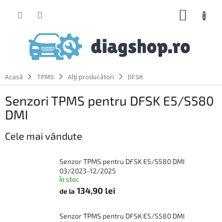
Treci
COŞ
la
conținut
DE
CUMPĂ
Acasă
TPMS
Alți producători
DFSK
Senzori TPMS pentru DFSK E5/S580
DMI
Cele mai vândute
Senzor TPMS pentru DFSK E5/S580 DMI
03/2023-12/2025
În stoc
134,90 lei
de la
Senzor TPMS pentru DFSK E5/S580 DMI