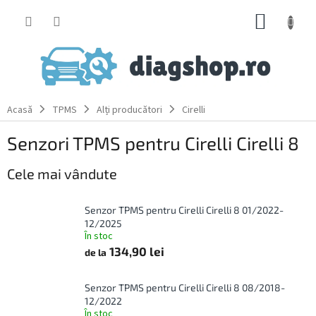
Treci
COŞ
la
conținut
DE
CUMPĂ
Acasă
TPMS
Alți producători
Cirelli
Senzori TPMS pentru Cirelli Cirelli 8
Cele mai vândute
Senzor TPMS pentru Cirelli Cirelli 8 01/2022-
12/2025
În stoc
134,90 lei
de la
Senzor TPMS pentru Cirelli Cirelli 8 08/2018-
12/2022
În stoc