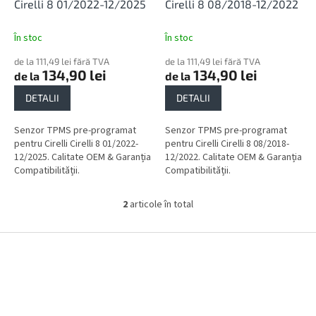
l
u
Cirelli 8 01/2022-12/2025
Cirelli 8 08/2018-12/2022
u
s
i
e
În stoc
În stoc
de la 111,49 lei fără TVA
de la 111,49 lei fără TVA
134,90 lei
134,90 lei
de la
de la
DETALII
DETALII
Senzor TPMS pre-programat
Senzor TPMS pre-programat
pentru Cirelli Cirelli 8 01/2022-
pentru Cirelli Cirelli 8 08/2018-
12/2025. Calitate OEM & Garanția
12/2022. Calitate OEM & Garanția
Compatibilității.
Compatibilității.
2
articole în total
C
o
n
S
t
u
r
b
o
s
l
o
u