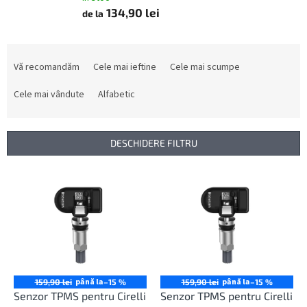
134,90 lei
de la
S
e
Vă recomandăm
Cele mai ieftine
Cele mai scumpe
l
e
Cele mai vândute
Alfabetic
c
t
a
DESCHIDERE FILTRU
r
e
L
a
i
p
s
r
t
o
ă
d
p
u
r
s
o
până la
până la
159,90 lei
–15 %
159,90 lei
–15 %
u
d
Senzor TPMS pentru Cirelli
Senzor TPMS pentru Cirelli